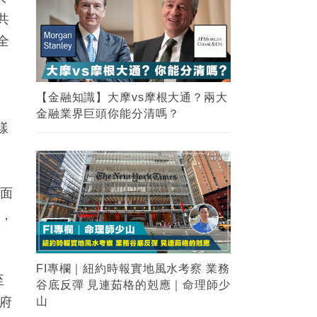
共
全
【金融知識】大摩vs摩根大通？兩大
金融業界巨頭你能分清嗎？
樣
續面
浪，
FI專欄｜紐約時報實地風水考察 業務
至
谷底反彈 見連茹格的剋應｜命理師少
府
山