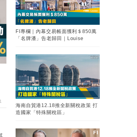
FI專欄｜內幕交易帳面獲利＄850萬
「名牌潘」告老歸田｜Louise
1
海南自貿港12.18推全新關稅政策 打
造國家「特殊關稅區」
其