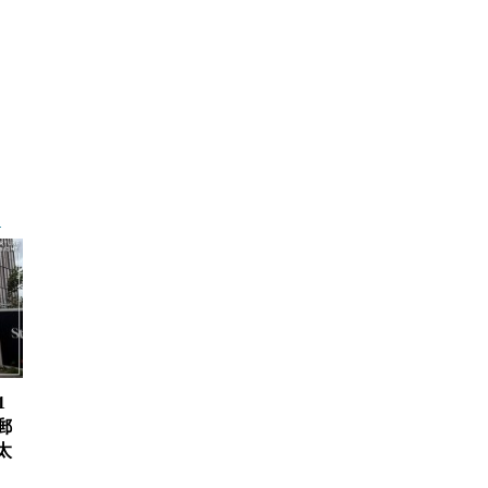
1
郵
太
、