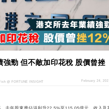
城亞洲CEO蔡德粦接任
創逾3年最長跌勢
%勝預期 貿易順差達1125億美元
單日斥6.28萬億日圓干預創新高
認部分彈藥庫存緊張
億美元押注未上市公司
強勁 但不敵加印花稅 股價曾挫
February 24, 202
Fish @ FORTUNE INSIGHT
新高。去年股東應佔溢利升
22.5%
至
115.05
億元，收入及