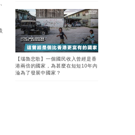
力、
跌
【瑙魯悲歌】一個國民收入曾經是香
港兩倍的國家，為甚麼在短短10年內
淪為了發展中國家？