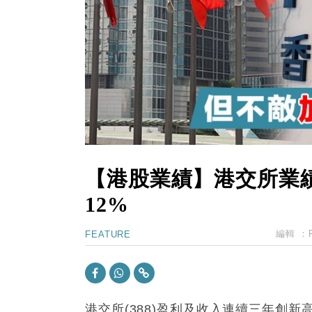
15:47
財經｜恒隆10月換帥 玩具「反」斗
15:11
財經｜韓股反覆波動收跌 連挫7周
13:44
財經｜內地7月美元計價出口增近24
12:44
財經｜日本春季三度入市撐日圓 4月
11:12
國際｜特朗普料美伊戰事快結束 承
15:59
財經｜SA售股自救後再出手 斥4
【港股業績】港交所業績
12%
編輯 ：
FEATURE
港交所(388)盈利及收入連續三年創