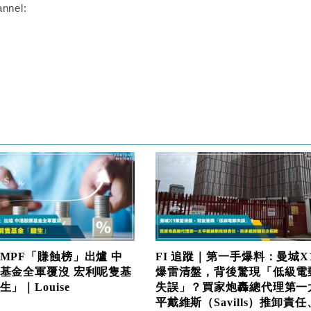
nnel:
MPF「賺蝕榜」出爐 中
FI 追蹤｜第一手爆料：曼城X
基金全軍覆沒 宏利呢隻基
爆雷清盤，背後驚現「低級電
」｜Louise
失誤」？買家炮轟總代理第一
平戴維斯（Savills）推卸責任