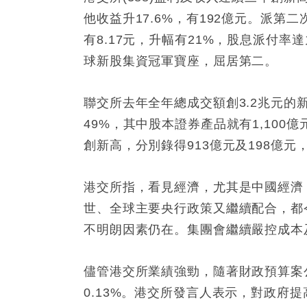
他收益升
17.6%
，有
192
億元。派第二
有
8.17
元，升幅有
21%
，股息派付率達
球新股集資冠軍寶座，屈居第二。
聯交所去年全年總成交額創
3.2
兆元的
49%
，其中股本證券產品就有
1,100
億
創新高，分別錄得
913
億元及
198
億元
港交所指，看見經濟，尤其是中國經濟
世、全球主要央行政策又繼續配合，都
不明朗因素仍在。集團會繼續嚴控成本
儘管港交所業績強勁，隨著財政預算案
0.13%
。港交所發言人表示，對政府提