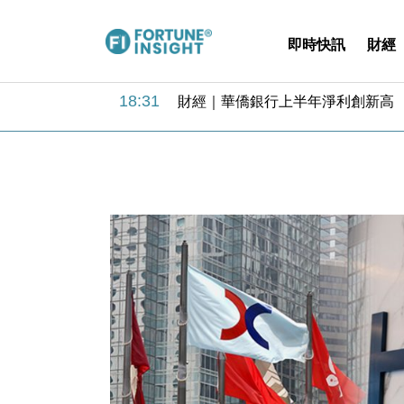
即時快訊
財經
18:31
財經｜華僑銀行上半年淨利創新高 
17:33
財經｜滙豐上調香港今年GDP預測至
16:47
本地｜假冒內地執法人員要求交「保證
16:05
財經｜日經失守6.5萬點後回穩 全
15:47
財經｜恒隆10月換帥 玩具「反」斗
15:11
財經｜韓股反覆波動收跌 連挫7周
13:44
財經｜內地7月美元計價出口增近24
12:44
財經｜日本春季三度入市撐日圓 4月
11:12
國際｜特朗普料美伊戰事快結束 承
15:59
財經｜SA售股自救後再出手 斥4
18:31
財經｜華僑銀行上半年淨利創新高 
17:33
財經｜滙豐上調香港今年GDP預測至
16:47
本地｜假冒內地執法人員要求交「保證
16:05
財經｜日經失守6.5萬點後回穩 全