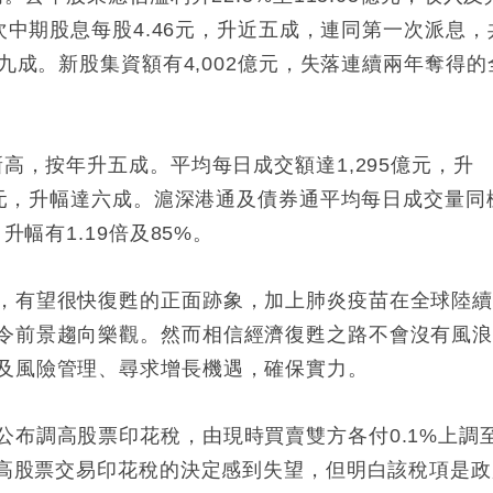
次中期股息每股
4.46
元，升近五成，連同第一次派息，
九成。新股集資額有
4,002
億元，失落連續兩年奪得的
新高，按年升五成。平均每日成交額達
1,295
億元，升
元，升幅達六成。滬深港通及債券通平均每日成交量同
，升幅有
1.19
倍及
85%
。
，有望很快復甦的正面跡象，加上肺炎疫苗在全球陸
令前景趨向樂觀。然而相信經濟復甦之路不會沒有風
及風險管理、尋求增長機遇，確保實力。
公布調高股票印花稅，由現時買賣雙方各付
0.1%
上調
高股票交易印花稅的決定感到失望，但明白該稅項是政