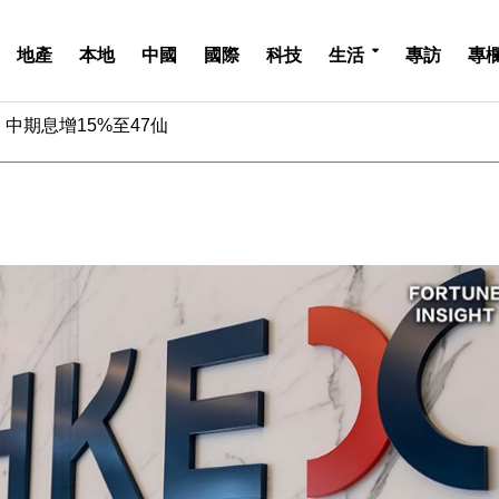
地產
本地
中國
國際
科技
生活
專訪
專
中期息增15%至47仙
4.5% 看好貿易及消費表現
金」 43歲女子損失近6900萬元
周仍升近2%
城亞洲CEO蔡德粦接任
創逾3年最長跌勢
%勝預期 貿易順差達1125億美元
單日斥6.28萬億日圓干預創新高
認部分彈藥庫存緊張
億美元押注未上市公司
中期息增15%至47仙
4.5% 看好貿易及消費表現
金」 43歲女子損失近6900萬元
周仍升近2%