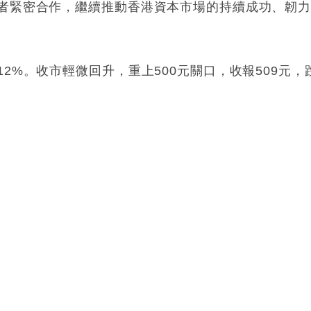
者緊密合作，繼續推動香港資本市場的持續成功、韌
12%
。收市輕微回升，重上500元關口，收報509元，
。