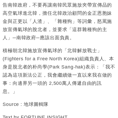
告南韓政府，不要再讓南韓民眾施放夾帶宣傳品的
高空氣球進北韓，擔任北韓政治顧問的金正恩胞妹
金與正更以「人渣」、「雜種狗」等詞彙，怒罵施
放宣傳氣球的脫北者，並要求「這群雜種狗的主
人」─南韓政府─應該出面負責。
積極朝北韓施放宣傳氣球的「北韓解放戰士」
(Fighters for a Free North Korea)組織負責人、本
身是脫北者的朴尚學(Park Sang-hak)表示：「我不
認為這項新法公正，我會繼續做一直以來我在做的
事：向邊界另一頭的 2,500萬人傳遞自由的訊
息。」
Source : 地球圖輯隊
Text by FORTUNE INSIGHT