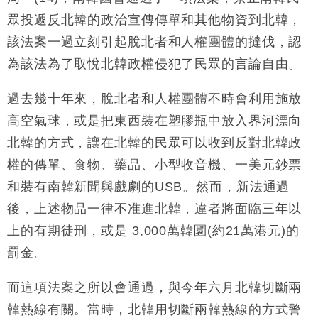
粦接任
眾投遞反北韓的政治宣傳傳單和其他物資到北韓，
財經｜韓股反覆波動收跌 連挫7周創逾3年最長跌勢
15:11
該法案一過立刻引起脫北者和人權團體的撻伐，認
為該法為了取悅北韓政權侵犯了民眾的言論自由。
財經｜內地7月美元計價出口增近24%勝預期 貿易順
13:44
差達1125億美元
過去幾十年來，脫北者和人權團體不時會利用施放
財經｜日本春季三度入市撐日圓 4月單日斥6.28萬億
12:44
日圓干預創新高
高空氣球，或是把東西裝在塑膠瓶中放入界河漂向
國際｜特朗普料美伊戰事快結束 承認部分彈藥庫存緊
11:12
北韓的方式，讓在北韓的民眾可以收到反對北韓政
張
權的傳單、食物、藥品、小型收音機、一美元鈔票
財經｜SA售股自救後再出手 斥4億美元押注未上市公
15:59
和裝有南韓新聞與戲劇的USB。然而，新法通過
司
後，上述物品一律不准進北韓，違者將面臨三年以
上的有期徒刑，或是 3,000萬韓圜(約21萬港元)的
罰金。
而這項法案之所以會通過，與今年六月北韓切斷兩
韓熱線有關。當時，北韓用切斷兩韓熱線的方式警