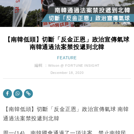
財經｜內地7月美元計價出口增近24%勝預期 貿易順
13:44
差達1125億美元
財經｜日本春季三度入市撐日圓 4月單日斥6.28萬億
12:44
日圓干預創新高
【南韓低頭】切斷「反金正恩」政治宣傳氣球
國際｜特朗普料美伊戰事快結束 承認部分彈藥庫存緊
11:12
南韓通過法案禁投遞到北韓
張
財經｜SA售股自救後再出手 斥4億美元押注未上市公
FEATURE
15:59
司
編輯 ：
Wilson @ FORTUNE INSIGHT
財經｜華僑銀行上半年淨利創新高 中期息增15%至
18:31
December 18, 2020
47仙
財經｜滙豐上調香港今年GDP預測至4.5% 看好貿易
17:33
及消費表現
本地｜假冒內地執法人員要求交「保證金」 43歲女子
16:47
損失近6900萬元
【南韓低頭】切斷「反金正恩」政治宣傳氣球 南韓
財經｜日經失守6.5萬點後回穩 全周仍升近2%
通過法案禁投遞到北韓
16:05
財經｜恒隆10月換帥 玩具「反」斗城亞洲CEO蔡德
周一(14)，南韓國會通過了一項法案，禁止南韓民
15:47