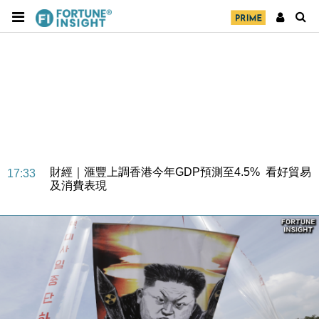
財經｜華僑銀行上半年淨利創新高 中期息增15%至
18:31
47仙
財經｜滙豐上調香港今年GDP預測至4.5% 看好貿易
17:33
及消費表現
本地｜假冒內地執法人員要求交「保證金」 43歲女子
16:47
損失近6900萬元
財經｜日經失守6.5萬點後回穩 全周仍升近2%
16:05
財經｜恒隆10月換帥 玩具「反」斗城亞洲CEO蔡德
15:47
粦接任
財經｜韓股反覆波動收跌 連挫7周創逾3年最長跌勢
15:11