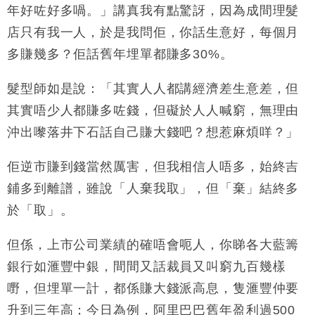
粦接任
年好咗好多喎。」講真我有點驚訝，因為成間理髮
財經｜韓股反覆波動收跌 連挫7周創逾3年最長跌勢
店只有我一人，於是我問佢，你話生意好，每個月
15:11
多賺幾多？佢話舊年埋單都賺多30%。
財經｜內地7月美元計價出口增近24%勝預期 貿易順
13:44
差達1125億美元
髮型師如是說：「其實人人都講經濟差生意差，但
財經｜日本春季三度入市撐日圓 4月單日斥6.28萬億
12:44
其實唔少人都賺多咗錢，但礙於人人喊窮，無理由
日圓干預創新高
沖出嚟落井下石話自己賺大錢吧？想惹麻煩咩？」
國際｜特朗普料美伊戰事快結束 承認部分彈藥庫存緊
11:12
張
佢逆市賺到錢當然厲害，但我相信人唔多，始終吉
財經｜SA售股自救後再出手 斥4億美元押注未上市公
15:59
司
鋪多到離譜，雖說「人棄我取」，但「棄」結終多
於「取」。
但係，上市公司業績的確唔會呃人，你睇各大藍籌
銀行如滙豐中銀，間間又話裁員又叫窮九百幾樣
嘢，但埋單一計，都係賺大錢派高息，隻滙豐仲要
升到三年高；今日為例，阿里巴巴舊年盈利過500