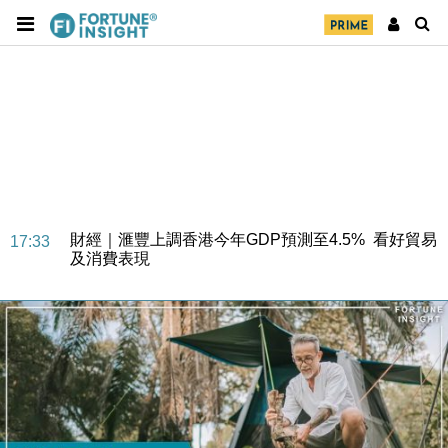
財經｜華僑銀行上半年淨利創新高 中期息增15%至
18:31
47仙
財經｜滙豐上調香港今年GDP預測至4.5% 看好貿易
17:33
及消費表現
本地｜假冒內地執法人員要求交「保證金」 43歲女子
16:47
損失近6900萬元
財經｜日經失守6.5萬點後回穩 全周仍升近2%
16:05
財經｜恒隆10月換帥 玩具「反」斗城亞洲CEO蔡德
15:47
粦接任
財經｜韓股反覆波動收跌 連挫7周創逾3年最長跌勢
15:11