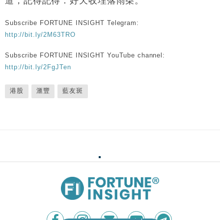
道，記得記得：好天收埋落雨柴。
Subscribe FORTUNE INSIGHT Telegram:
http://bit.ly/2M63TRO
Subscribe FORTUNE INSIGHT YouTube channel:
http://bit.ly/2FgJTen
港股
滙豐
藍友斑