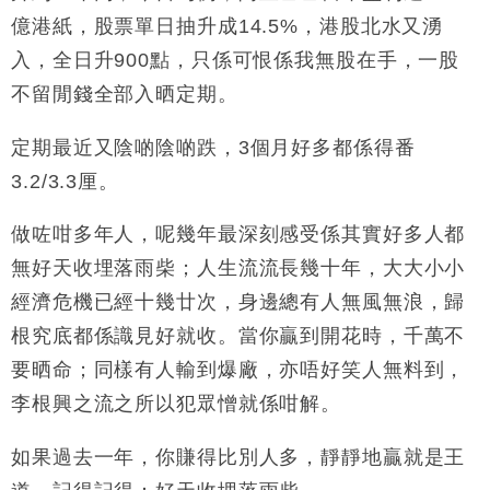
億港紙，股票單日抽升成14.5%，港股北水又湧
入，全日升900點，只係可恨係我無股在手，一股
不留閒錢全部入晒定期。
定期最近又陰啲陰啲跌，3個月好多都係得番
3.2/3.3厘。
做咗咁多年人，呢幾年最深刻感受係其實好多人都
無好天收埋落雨柴；人生流流長幾十年，大大小小
經濟危機已經十幾廿次，身邊總有人無風無浪，歸
根究底都係識見好就收。當你贏到開花時，千萬不
要晒命；同樣有人輸到爆廠，亦唔好笑人無料到，
李根興之流之所以犯眾憎就係咁解。
如果過去一年，你賺得比別人多，靜靜地贏就是王