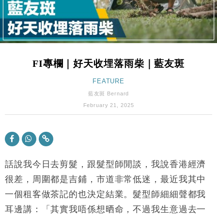
財經｜內地7月美元計價出口增近24%勝預期 貿易順
13:44
差達1125億美元
財經｜日本春季三度入市撐日圓 4月單日斥6.28萬億
12:44
日圓干預創新高
FI專欄｜好天收埋落雨柴｜藍友斑
國際｜特朗普料美伊戰事快結束 承認部分彈藥庫存緊
11:12
張
FEATURE
財經｜SA售股自救後再出手 斥4億美元押注未上市公
15:59
藍友斑 Bernard
司
February 21, 2025
財經｜華僑銀行上半年淨利創新高 中期息增15%至
18:31
47仙
財經｜滙豐上調香港今年GDP預測至4.5% 看好貿易
17:33
及消費表現
話說我今日去剪髮，跟髮型師閒談，我說香港經濟
本地｜假冒內地執法人員要求交「保證金」 43歲女子
16:47
損失近6900萬元
很差，周圍都是吉鋪，市道非常低迷，最近我其中
財經｜日經失守6.5萬點後回穩 全周仍升近2%
16:05
一個租客做茶記的也決定結業。髮型師細細聲都我
耳邊講：「其實我唔係想晒命，不過我生意過去一
財經｜恒隆10月換帥 玩具「反」斗城亞洲CEO蔡德
15:47