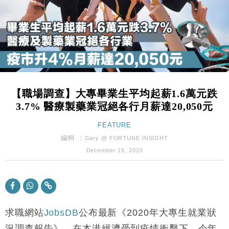
粦接任
財經｜韓股反覆波動收跌 連挫7周創逾3年最長跌勢
15:11
財經｜內地7月美元計價出口增近24%勝預期 貿易順
13:44
差達1125億美元
財經｜日本春季三度入市撐日圓 4月單日斥6.28萬億
12:44
日圓干預創新高
【職場調查】大專畢業生平均起薪1.6萬元跌
國際｜特朗普料美伊戰事快結束 承認部分彈藥庫存緊
11:12
3.7% 醫療製藥業冠絕各行月薪達20,050元
張
財經｜SA售股自救後再出手 斥4億美元押注未上市公
FEATURE
15:59
司
編輯 ：
Gary @ FORTUNE INSIGHT
財經｜華僑銀行上半年淨利創新高 中期息增15%至
18:31
December 15, 2020
47仙
財經｜滙豐上調香港今年GDP預測至4.5% 看好貿易
17:33
及消費表現
本地｜假冒內地執法人員要求交「保證金」 43歲女子
16:47
損失近6900萬元
求職網站
JobsDB
公布最新《2020年大專生就業狀
財經｜日經失守6.5萬點後回穩 全周仍升近2%
況調查報告》，在本港經濟受到疫情衝擊下，今年
16:05