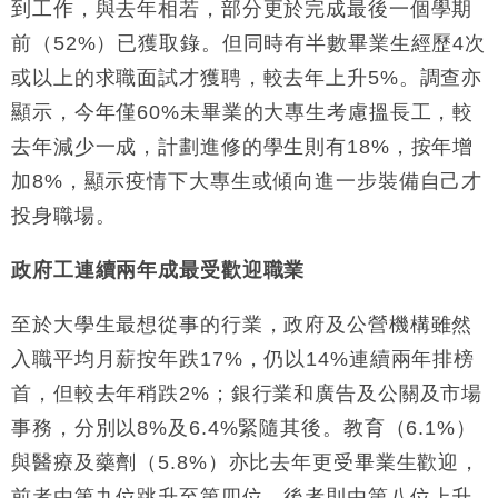
到工作，與去年相若，部分更於完成最後一個學期
前（52%）已獲取錄。但同時有半數畢業生經歷4次
或以上的求職面試才獲聘，較去年上升5%。調查亦
顯示，今年僅60%未畢業的大專生考慮搵長工，較
去年減少一成，計劃進修的學生則有18%，按年增
加8%，顯示疫情下大專生或傾向進一步裝備自己才
投身職場。
政府工連續兩年成最受歡迎職業
至於大學生最想從事的行業，政府及公營機構雖然
入職平均月薪按年跌17%，仍以14%連續兩年排榜
首，但較去年稍跌2%；銀行業和廣告及公關及市場
事務，分別以8%及6.4%緊隨其後。教育（6.1%）
與醫療及藥劑（5.8%）亦比去年更受畢業生歡迎，
前者由第九位跳升至第四位，後者則由第八位上升