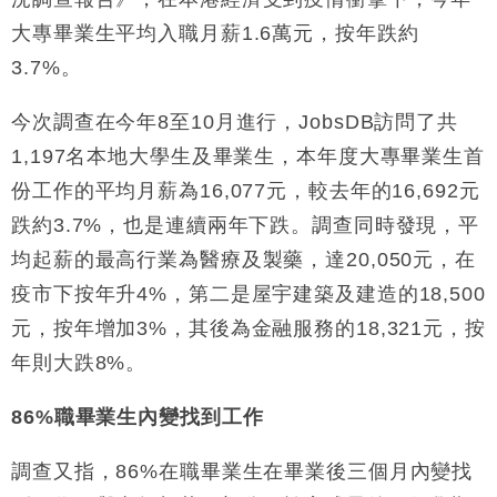
大專畢業生平均入職月薪1.6萬元，按年跌約
財經｜恒隆10月換帥 玩具「反」斗城亞洲CEO蔡德
15:47
3.7%。
粦接任
財經｜韓股反覆波動收跌 連挫7周創逾3年最長跌勢
15:11
今次調查在今年8至10月進行，JobsDB訪問了共
1,197名本地大學生及畢業生，本年度大專畢業生首
財經｜內地7月美元計價出口增近24%勝預期 貿易順
13:44
差達1125億美元
份工作的平均月薪為16,077元，較去年的16,692元
財經｜日本春季三度入市撐日圓 4月單日斥6.28萬億
12:44
跌約3.7%，也是連續兩年下跌。調查同時發現，平
日圓干預創新高
均起薪的最高行業為醫療及製藥，達20,050元，在
國際｜特朗普料美伊戰事快結束 承認部分彈藥庫存緊
11:12
疫市下按年升4%，第二是屋宇建築及建造的18,500
張
元，按年增加3%，其後為金融服務的18,321元，按
財經｜SA售股自救後再出手 斥4億美元押注未上市公
15:59
司
年則大跌8%。
86%職畢業生內變找到工作
調查又指，86%在職畢業生在畢業後三個月內變找