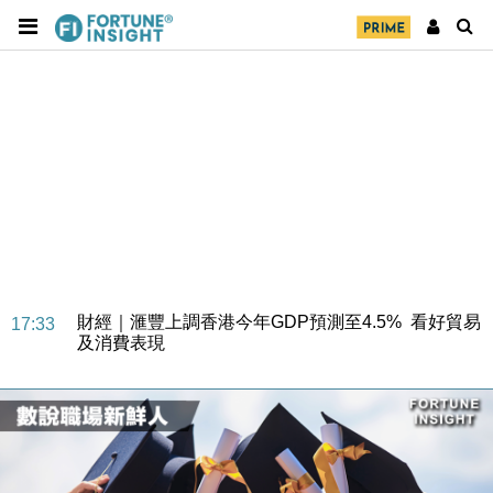
財經｜華僑銀行上半年淨利創新高 中期息增15%至
18:31
47仙
財經｜滙豐上調香港今年GDP預測至4.5% 看好貿易
17:33
及消費表現
本地｜假冒內地執法人員要求交「保證金」 43歲女子
16:47
損失近6900萬元
財經｜日經失守6.5萬點後回穩 全周仍升近2%
16:05
財經｜恒隆10月換帥 玩具「反」斗城亞洲CEO蔡德
15:47