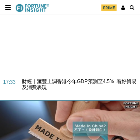
財經｜華僑銀行上半年淨利創新高 中期息增15%至
18:31
47仙
財經｜滙豐上調香港今年GDP預測至4.5% 看好貿易
17:33
及消費表現
本地｜假冒內地執法人員要求交「保證金」 43歲女子
16:47
損失近6900萬元
財經｜日經失守6.5萬點後回穩 全周仍升近2%
16:05
財經｜恒隆10月換帥 玩具「反」斗城亞洲CEO蔡德
15:47
粦接任