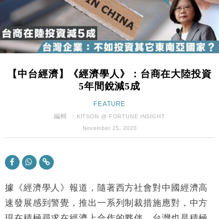
財經｜韓股反覆波動收跌 連挫7周創逾3年最長跌勢
15:11
財經｜內地7月美元計價出口增近24%勝預期 貿易順
13:44
差達1125億美元
財經｜日本春季三度入市撐日圓 4月單日斥6.28萬億
12:44
日圓干預創新高
【中台經濟】《經濟學人》：台商在大陸投資
國際｜特朗普料美伊戰事快結束 承認部分彈藥庫存緊
11:12
5年間銳減5成
張
財經｜SA售股自救後再出手 斥4億美元押注未上市公
FEATURE
15:59
司
編輯 ：
KITSON @ FORTUNE INSIGHT
財經｜華僑銀行上半年淨利創新高 中期息增15%至
18:31
November 25, 2020
47仙
財經｜滙豐上調香港今年GDP預測至4.5% 看好貿易
17:33
及消費表現
本地｜假冒內地執法人員要求交「保證金」 43歲女子
16:47
損失近6900萬元
據《經濟學人》報道，隨著西方社會對中國經濟高
財經｜日經失守6.5萬點後回穩 全周仍升近2%
速發展感到警覺，推出一系列制裁措施應對，中方
16:05
現在積極尋求在經濟上合作的夥伴，台灣也是積極