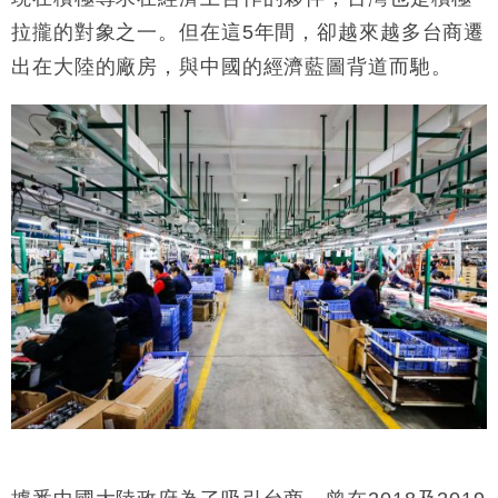
財經｜恒隆10月換帥 玩具「反」斗城亞洲CEO蔡德
15:47
拉攏的對象之一。但在這
5
年間，卻越來越多台商遷
粦接任
出在大陸的廠房，與中國的經濟藍圖背道而馳。
財經｜韓股反覆波動收跌 連挫7周創逾3年最長跌勢
15:11
財經｜內地7月美元計價出口增近24%勝預期 貿易順
13:44
差達1125億美元
財經｜日本春季三度入市撐日圓 4月單日斥6.28萬億
12:44
日圓干預創新高
國際｜特朗普料美伊戰事快結束 承認部分彈藥庫存緊
11:12
張
財經｜SA售股自救後再出手 斥4億美元押注未上市公
15:59
司