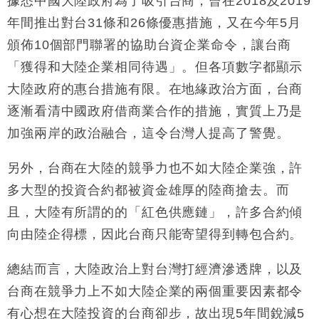
據悉中國大陸政府為了吸引台商，曾在
2018
及
2019
年間推出對台
31
條和
26
條優惠措施，又在今年
5
月
頒佈
10
個部門聯署的協助台資企業命令，讓台商
「獲得和大陸企業相同待遇」。但各項數字都顯示
大陸政府的惠台措施有限。在地緣政治方面，台商
逐漸看清中國政府借商業合作的措施，實質上乃是
加強兩岸的政治融合，這令台灣人提高了警覺。
另外，台商在大陸的競爭力也不如大陸企業強，許
多大型的投資合約都被資金雄厚的陸商搶去。而
且，大陸有所謂的的「紅色供應鏈」，許多合約傾
向由陸企得標，因此台商只能寄望得到轉包合約。
總結而言，大陸政治上對台灣打經濟滲透牌，以及
台商在競爭力上不如大陸企業的兩個重要因素都令
有心想在大陸投資的台商卻步，故出現
5
年間銳減
5