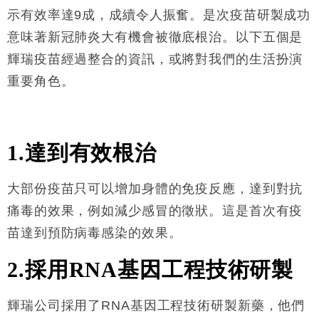
示有效率達9成，成續令人振奮。是次疫苗研製成功
財經｜恒隆10月換帥 玩具「反」斗城亞洲CEO蔡德
15:47
意味著新冠肺炎大有機會被徹底根治。以下五個是
粦接任
輝瑞疫苗經過整合的資訊，或將對我們的生活扮演
財經｜韓股反覆波動收跌 連挫7周創逾3年最長跌勢
15:11
重要角色。
財經｜內地7月美元計價出口增近24%勝預期 貿易順
13:44
差達1125億美元
財經｜日本春季三度入市撐日圓 4月單日斥6.28萬億
12:44
日圓干預創新高
1.達到有效根治
國際｜特朗普料美伊戰事快結束 承認部分彈藥庫存緊
11:12
張
大部份疫苗只可以增加身體的免疫反應，達到對抗
財經｜SA售股自救後再出手 斥4億美元押注未上市公
15:59
痛毒的效果，例如減少感冒的徵狀。這是首次有疫
司
苗達到預防病毒感染的效果。
2.採用RNA基因工程技術研製
輝瑞公司採用了RNA基因工程技術研製新藥，他們