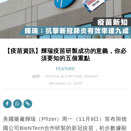
粦接任
財經｜韓股反覆波動收跌 連挫7周創逾3年最長跌勢
15:11
財經｜內地7月美元計價出口增近24%勝預期 貿易順
13:44
差達1125億美元
財經｜日本春季三度入市撐日圓 4月單日斥6.28萬億
12:44
日圓干預創新高
【疫苗資訊】輝瑞疫苗研製成功的意義，你必
國際｜特朗普料美伊戰事快結束 承認部分彈藥庫存緊
11:12
須要知的五個重點
張
財經｜SA售股自救後再出手 斥4億美元押注未上市公
FEATURE
15:59
司
編輯 ：
KITSON @ FORTUNE INSIGHT
財經｜華僑銀行上半年淨利創新高 中期息增15%至
18:31
November 12, 2020
47仙
財經｜滙豐上調香港今年GDP預測至4.5% 看好貿易
17:33
及消費表現
本地｜假冒內地執法人員要求交「保證金」 43歲女子
16:47
損失近6900萬元
美國藥廠輝瑞（Pfizer）周一（11月9日）宣布與德
財經｜日經失守6.5萬點後回穩 全周仍升近2%
國公司BioNTech合作研製的新冠疫苗，初步數據顯
16:05