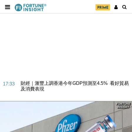
財經｜華僑銀行上半年淨利創新高 中期息增15%至
18:31
47仙
財經｜滙豐上調香港今年GDP預測至4.5% 看好貿易
17:33
及消費表現
本地｜假冒內地執法人員要求交「保證金」 43歲女子
16:47
損失近6900萬元
財經｜日經失守6.5萬點後回穩 全周仍升近2%
16:05
財經｜恒隆10月換帥 玩具「反」斗城亞洲CEO蔡德
15:47