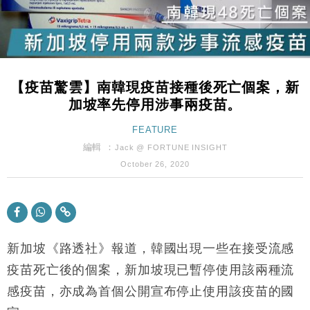
財經｜內地7月美元計價出口增近24%勝預期 貿易順
13:44
差達1125億美元
財經｜日本春季三度入市撐日圓 4月單日斥6.28萬億
12:44
日圓干預創新高
【疫苗驚雲】南韓現疫苗接種後死亡個案，新
國際｜特朗普料美伊戰事快結束 承認部分彈藥庫存緊
11:12
加坡率先停用涉事兩疫苗。
張
財經｜SA售股自救後再出手 斥4億美元押注未上市公
FEATURE
15:59
司
編輯 ：
Jack @ FORTUNE INSIGHT
財經｜華僑銀行上半年淨利創新高 中期息增15%至
18:31
October 26, 2020
47仙
財經｜滙豐上調香港今年GDP預測至4.5% 看好貿易
17:33
及消費表現
本地｜假冒內地執法人員要求交「保證金」 43歲女子
16:47
損失近6900萬元
新加坡《路透社》報道，韓國出現一些在接受流感
財經｜日經失守6.5萬點後回穩 全周仍升近2%
疫苗死亡後的個案，新加坡現已暫停使用該兩種流
16:05
感疫苗，亦成為首個公開宣布停止使用該疫苗的國
財經｜恒隆10月換帥 玩具「反」斗城亞洲CEO蔡德
15:47