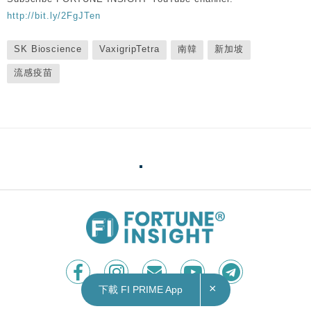
http://bit.ly/2FgJTen
SK Bioscience
VaxigripTetra
南韓
新加坡
流感疫苗
×
下載 FI PRIME App