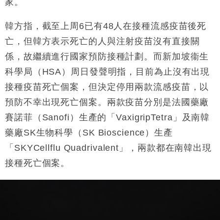
家。
粦接任
財經｜韓股反覆波動收跌 連挫7周創逾3年最長跌勢
15:11
韓方指，截至上周6已有48人在接種流感疫苗後死
亡，但韓方表示死亡的人與注射疫苗沒有直接關
財經｜內地7月美元計價出口增近24%勝預期 貿易順
13:44
差達1125億美元
係，故繼續進行國家預防接種計劃。而新加坡衞生
財經｜日本春季三度入市撐日圓 4月單日斥6.28萬億
12:44
科學局（HSA）周日發聲明指，目前為止沒有出現
日圓干預創新高
接種疫苗死亡個案，但決定停用兩款流感疫苗，以
國際｜特朗普料美伊戰事快結束 承認部分彈藥庫存緊
11:12
預防不幸出現死亡個案。兩款疫苗分別是法國藥廠
張
賽諾菲（Sanofi）生產的「VaxigripTetra」及南韓
財經｜SA售股自救後再出手 斥4億美元押注未上市公
15:59
司
藥廠SK生物科學（SK Bioscience）生產
「SKYCellflu Quadrivalent」，兩款都在南韓出現
接種死亡個案。