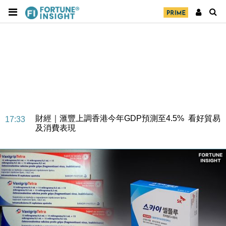
財經｜華僑銀行上半年淨利創新高 中期息增15%至
18:31
47仙
財經｜滙豐上調香港今年GDP預測至4.5% 看好貿易
17:33
及消費表現
本地｜假冒內地執法人員要求交「保證金」 43歲女子
16:47
損失近6900萬元
財經｜日經失守6.5萬點後回穩 全周仍升近2%
16:05
財經｜恒隆10月換帥 玩具「反」斗城亞洲CEO蔡德
15:47
粦接任
財經｜韓股反覆波動收跌 連挫7周創逾3年最長跌勢
15:11