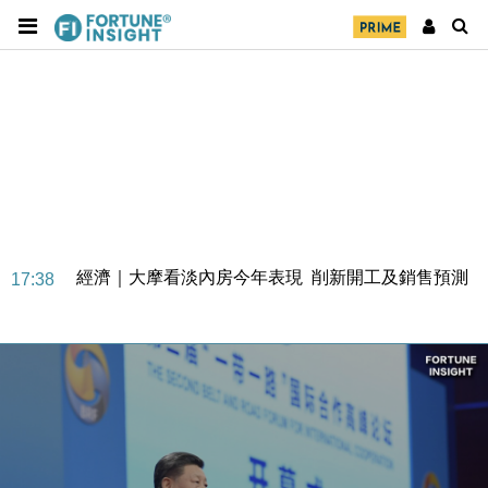
經濟｜大摩看淡內房今年表現 削新開工及銷售預測
17:38
科技｜iPhone 18 Pro成本或升4成 蘋果或犧牲毛利穩
16:55
定新機售價
本地｜香港迪拜下月10日合辦氣候金融會議
15:38
財經｜大摩削老鋪黃金目標價至505元 惟維持「增
14:49
持」評級