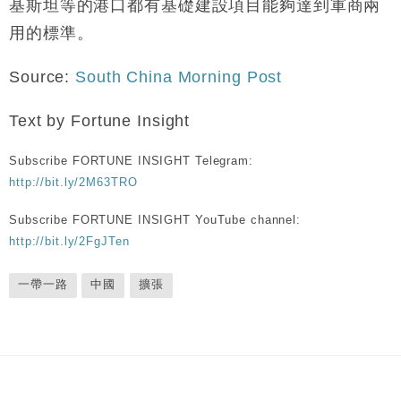
基斯坦等的港口都有基礎建設項目能夠達到軍商兩
用的標準。
Source:
South China Morning Post
Text by Fortune Insight
Subscribe FORTUNE INSIGHT Telegram:
http://bit.ly/2M63TRO
Subscribe FORTUNE INSIGHT YouTube channel:
http://bit.ly/2FgJTen
一帶一路
中國
擴張