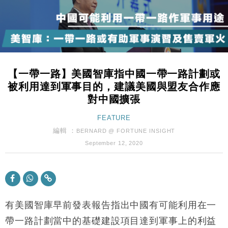
本地｜華嫂冰室太子店涉提供失實資料 遭禁申請輸入
13:49
勞工一年
中國｜強颱風「白海豚」殘渦北上 上海取消逾900班
12:11
機
財經｜華僑銀行上半年淨利創新高 中期息增15%至
18:31
47仙
【一帶一路】美國智庫指中國一帶一路計劃或
財經｜滙豐上調香港今年GDP預測至4.5% 看好貿易
17:33
被利用達到軍事目的，建議美國與盟友合作應
及消費表現
對中國擴張
本地｜假冒內地執法人員要求交「保證金」 43歲女子
16:47
損失近6900萬元
FEATURE
財經｜日經失守6.5萬點後回穩 全周仍升近2%
編輯 ：
16:05
BERNARD @ FORTUNE INSIGHT
September 12, 2020
經濟｜大摩看淡內房今年表現 削新開工及銷售預測
17:38
科技｜iPhone 18 Pro成本或升4成 蘋果或犧牲毛利穩
16:55
定新機售價
有美國智庫早前發表報告指出中國有可能利用在一
本地｜香港迪拜下月10日合辦氣候金融會議
15:38
帶一路計劃當中的基礎建設項目達到軍事上的利益