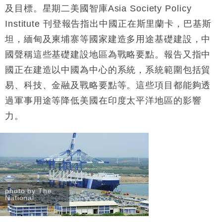
財經｜大摩削老鋪黃金目標價至505元 惟維持「增
14:49
及目標。星期二美國智庫Asia Society Policy
持」評級
Institute 刊登報告指出中國正在斯里蘭卡，巴基斯
本地｜華嫂冰室太子店涉提供失實資料 遭禁申請輸入
13:49
勞工一年
坦，緬甸及柬埔寨等國家建造多用途基礎建設，中
中國｜強颱風「白海豚」殘渦北上 上海取消逾900班
國聲稱這些基礎建設地區為戰略要點。報告又指中
12:11
機
國正在建造以中國為中心的系統，系統範圍包括貿
財經｜華僑銀行上半年淨利創新高 中期息增15%至
18:31
易、科技、金融及戰略要點等。這些項目都能夠透
47仙
過軍事用途等降低美國在印度太平洋地區的影響
財經｜滙豐上調香港今年GDP預測至4.5% 看好貿易
17:33
及消費表現
力。
本地｜假冒內地執法人員要求交「保證金」 43歲女子
16:47
損失近6900萬元
財經｜日經失守6.5萬點後回穩 全周仍升近2%
16:05
photo by The
National