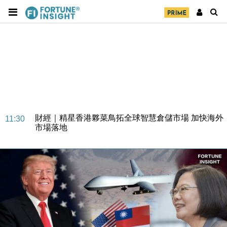
財經｜SA售股自救後再出手 斥4億美元押注未上市公
15:59
司
財經｜精星香港夥菜鳥拓全球智慧倉儲市場 加快海外
11:30
市場落地
地產｜大酒店中期轉賺2300萬元 斥21億翻新香港及
14:50
東京半島
國際｜特朗普赴洛杉磯高球場活動前 男子攜槍彈被捕
13:12
財經｜香港7月PMI回落至51 企業擴張放慢兼縮減人
12:30
手
財經｜黑石傳再籌逾360億美元 支援Anthropic租用
11:40