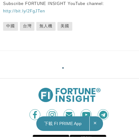
Subscribe FORTUNE INSIGHT YouTube channel:
http://bit.ly/2FgJTen
中國
台灣
無人機
美國
×
下載 FI PRIME App