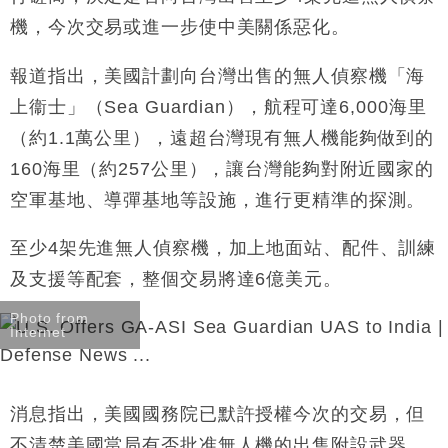
手
機，今次交易或進一步使中美關係惡化。
財經｜黑石傳再籌逾360億美元 支援Anthropic租用
11:40
Google晶片
報道指出，美國計劃向台灣出售的無人偵察機「海
財經｜美商務部擬擴大金屬關稅範圍 14類產品或加徵
10:57
上衞士」（
Sea Guardian
），航程可達
6,000
海里
25%
（約
1.1
萬公里），遠超台灣現有無人機能夠做到的
本地｜新世界K11 9月升級會員制度 增鉑金卡級別鎖
18:15
定高消費客群
160
海里（約
257
公里），讓台灣能夠對附近國家的
財經｜本港6月零售額連升14個月 珠寶鐘錶銷售升勢
17:40
空軍基地、導彈基地等設施，進行更精準的探測。
最強
財經｜滙控重啟最多10億美元回購 派息比率目標維持
16:33
至少
4
架先進無人偵察機，加上地面站、配件、訓練
50%
及支援等配套，整個交易將達
6
億美元。
Photo from
Internet
消息指出，美國國務院已默許授權今次的交易，但
不清楚美國當局有否批准無人機的出售附設武器。