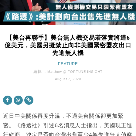
Google晶片
財經｜美商務部擬擴大金屬關稅範圍 14類產品或加徵
10:57
25%
本地｜新世界K11 9月升級會員制度 增鉑金卡級別鎖
18:15
定高消費客群
【美台再聯手】美台無人機交易若落實將達6
財經｜本港6月零售額連升14個月 珠寶鐘錶銷售升勢
17:40
億美元，美國另擬禁止向非美國緊密盟友出口
最強
先進無人機
財經｜滙控重啟最多10億美元回購 派息比率目標維持
16:33
50%
FEATURE
財經｜SA售股自救後再出手 斥4億美元押注未上市公
編輯 ：
15:59
Matthew @ FORTUNE INSIGHT
司
August 7, 2020
財經｜精星香港夥菜鳥拓全球智慧倉儲市場 加快海外
11:30
市場落地
地產｜大酒店中期轉賺2300萬元 斥21億翻新香港及
14:50
東京半島
近日中美關係再度升溫，不過美台關係卻更加緊
國際｜特朗普赴洛杉磯高球場活動前 男子攜槍彈被捕
13:12
密。《路透社》引述
6
名消息人士指出，美國現正進
財經｜香港7月PMI回落至51 企業擴張放慢兼縮減人
12:30
行磋商，決定是否向台灣出售至少
4
架先進無人偵察