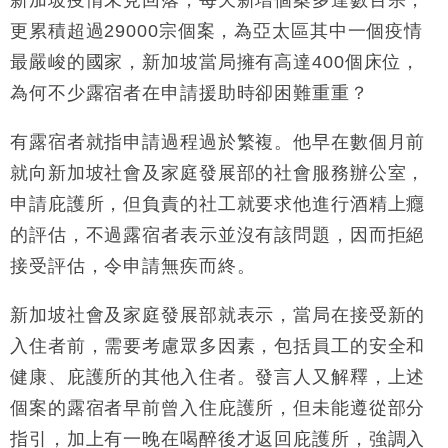
更累積超過
29000
宗個案，為亞太區其中一個疫情
最嚴峻的國家，新加坡當局擁有高達
400
個床位，
為何不少露宿者在申請援助時卻困難重重？
有露宿者就指申請過程過於繁複。他早在數個月前
就向新加坡社會及家庭發展部的社會服務辦公室，
申請庇護所，但負責的社工就要求他進行酒精上癮
的評估，不過露宿者表示並沒有該問題，因而拒絕
接受評估，令申請無疾而終。
新加坡社會及家庭發展部就表示，當局在接受新的
入住者前，需要考慮眾多因素，包括員工的安全和
健康、庇護所的其他入住者。發言人又解釋，上述
個案的露宿者早前曾入住庇護所，但未能遵從部分
指引，加上有一晚在喝醉後才返回庇護所，強調入