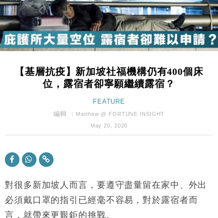
財經｜黑石傳再籌逾360億美元 支援Anthropic租用
11:40
Google晶片
財經｜美商務部擬擴大金屬關稅範圍 14類產品或加徵
10:57
25%
本地｜新世界K11 9月升級會員制度 增鉑金卡級別鎖
18:15
定高消費客群
【基層抗疫】新加坡社福機構仍有400個床
財經｜本港6月零售額連升14個月 珠寶鐘錶銷售升勢
17:40
位，露宿者卻寧願繼續露宿？
最強
財經｜滙控重啟最多10億美元回購 派息比率目標維持
FEATURE
16:33
50%
編輯 ：
Matthew @ FORTUNE INSIGHT
財經｜SA售股自救後再出手 斥4億美元押注未上市公
15:59
May 20, 2020
司
財經｜精星香港夥菜鳥拓全球智慧倉儲市場 加快海外
11:30
市場落地
地產｜大酒店中期轉賺2300萬元 斥21億翻新香港及
14:50
東京半島
對很多新加坡人而言，要遵守盡量留在家中、外出
國際｜特朗普赴洛杉磯高球場活動前 男子攜槍彈被捕
必須戴口罩的指引已經毫不容易，對於露宿者而
13:12
言，就帶來更艱鉅的挑戰。