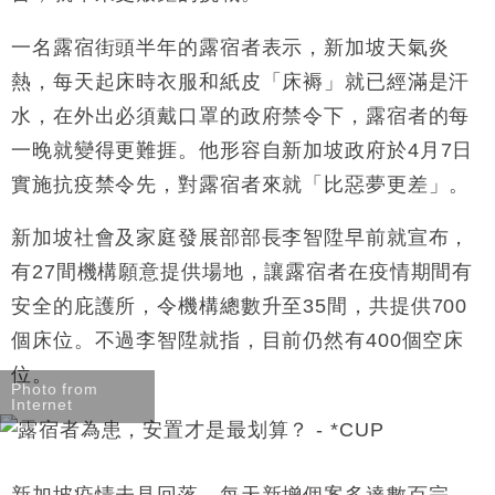
財經｜香港7月PMI回落至51 企業擴張放慢兼縮減人
12:30
手
一名露宿街頭半年的露宿者表示，新加坡天氣炎
財經｜黑石傳再籌逾360億美元 支援Anthropic租用
11:40
熱，每天起床時衣服和紙皮「床褥」就已經滿是汗
Google晶片
水，在外出必須戴口罩的政府禁令下，露宿者的每
財經｜美商務部擬擴大金屬關稅範圍 14類產品或加徵
10:57
25%
一晚就變得更難捱。他形容自新加坡政府於
4
月
7
日
本地｜新世界K11 9月升級會員制度 增鉑金卡級別鎖
18:15
實施抗疫禁令先，對露宿者來就「比惡夢更差」。
定高消費客群
財經｜本港6月零售額連升14個月 珠寶鐘錶銷售升勢
17:40
新加坡社會及家庭發展部部長李智陞早前就宣布，
最強
有
27
間機構願意提供場地，讓露宿者在疫情期間有
財經｜滙控重啟最多10億美元回購 派息比率目標維持
16:33
安全的庇護所，令機構總數升至
35
間，共提供
700
50%
個床位。不過李智陞就指，目前仍然有
400
個空床
位。
Photo from
Internet
新加坡疫情未見回落，每天新增個案多達數百宗，