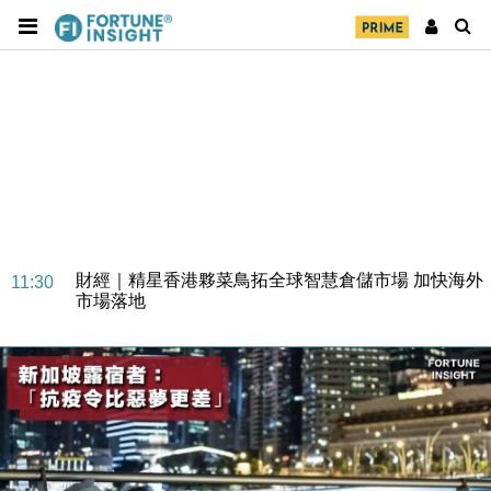
財經｜SA售股自救後再出手 斥4億美元押注未上市公
15:59
司
財經｜精星香港夥菜鳥拓全球智慧倉儲市場 加快海外
11:30
市場落地
地產｜大酒店中期轉賺2300萬元 斥21億翻新香港及
14:50
東京半島
國際｜特朗普赴洛杉磯高球場活動前 男子攜槍彈被捕
13:12
財經｜香港7月PMI回落至51 企業擴張放慢兼縮減人
12:30
手