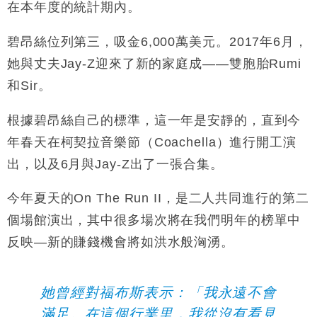
在本年度的統計期內。
碧昂絲位列第三，吸金
6,000
萬美元。
2017
年
6
月，
她與丈夫
Jay-Z
迎來了新的家庭成
——
雙胞胎
Rumi
和
Sir
。
根據碧昂絲自己的標準，這一年是安靜的，直到今
年春天在柯契拉音樂節（
Coachella
）進行開工演
出，以及
6
月與
Jay-Z
出了一張合集。
今年夏天的
On The Run II
，是二人共同進行的第二
個場館演出，其中很多場次將在我們明年的榜單中
反映
—
新的賺錢機會將如洪水般洶湧。
她曾經對福布斯表示：「我永
遠不會
滿足。在這個行業里，我從沒有看見