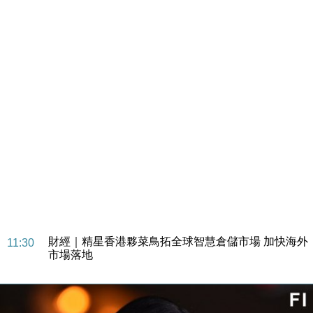
財經｜SA售股自救後再出手 斥4億美元押注未上市公
15:59
司
財經｜精星香港夥菜鳥拓全球智慧倉儲市場 加快海外
11:30
市場落地
地產｜大酒店中期轉賺2300萬元 斥21億翻新香港及
14:50
東京半島
國際｜特朗普赴洛杉磯高球場活動前 男子攜槍彈被捕
13:12
財經｜香港7月PMI回落至51 企業擴張放慢兼縮減人
12:30