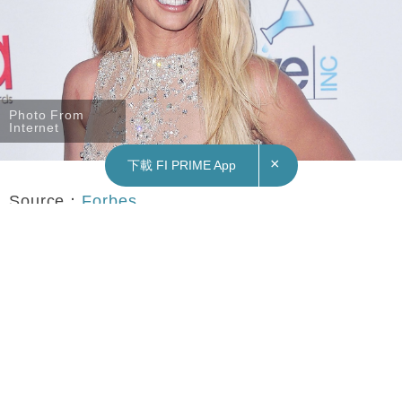
Photo From
Internet
×
下載 FI PRIME App
Source：
Forbes
Text By Fortune Insight
Subscribe FORTUNE INSIGHT Telegram:
http://bit.ly/2M63TRO
Subscribe FORTUNE INSIGHT YouTube channel:
http://bit.ly/2FgJTen