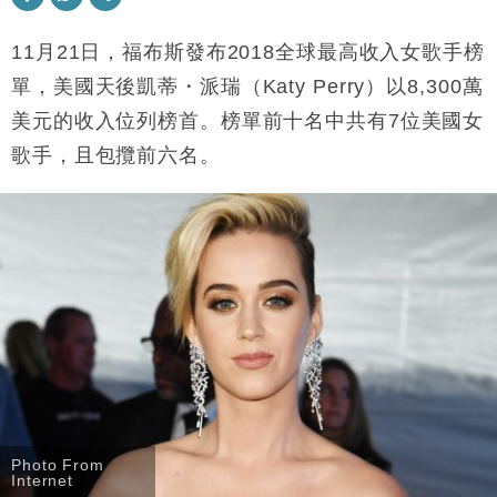
13:12
11月21日，福布斯發布2018全球最高收入女歌手榜
財經｜香港7月PMI回落至51 企業擴張放慢兼縮減人
12:30
手
單，美國天後凱蒂・派瑞（
Katy Perry
）以8,300萬
財經｜黑石傳再籌逾360億美元 支援Anthropic租用
11:40
美元的收入位列榜首。榜單前十名中共有7位美國女
Google晶片
歌手，且包攬前六名。
財經｜美商務部擬擴大金屬關稅範圍 14類產品或加徵
10:57
25%
本地｜新世界K11 9月升級會員制度 增鉑金卡級別鎖
18:15
定高消費客群
財經｜本港6月零售額連升14個月 珠寶鐘錶銷售升勢
17:40
最強
財經｜滙控重啟最多10億美元回購 派息比率目標維持
16:33
50%
Photo From
Internet