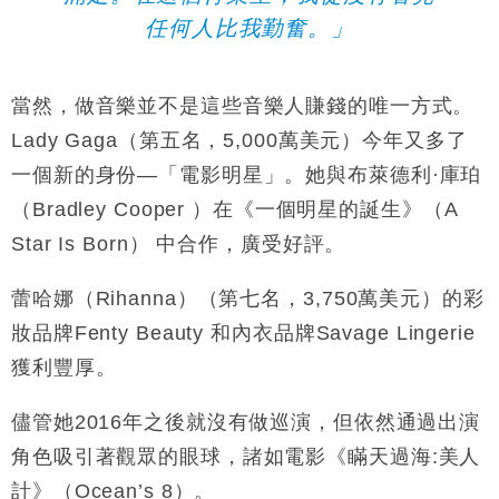
任何人比我勤奮。
」
當然，做音樂並不是這些音樂人賺錢的唯一方式。
Lady Gaga
（第五名，
5,000
萬美元）今年又多了
一個新的身份
—
「電影明星」。她與布萊德利
·
庫珀
（
Bradley Cooper
）在《一個明星的誕生》（
A
Star Is Born
）
中合作，廣受好評。
蕾哈娜（
Rihanna
）（第七名，
3,750
萬美元）的彩
妝品牌
Fenty Beauty
和內衣品牌
Savage Lingerie
獲利豐厚。
儘管她
2016
年之後就沒有做巡演，但依然通過出演
角色吸引著觀眾的眼球，諸如電影《瞞天過海
:
美人
計》（
Ocean’s 8
）。