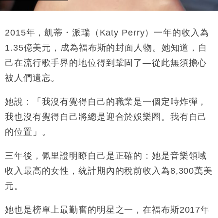
2015
年，凱蒂・派瑞
（
Katy Perry
）一年的收入為
1.35
億美元，成為福布斯的封面人物。她知道，自
己在流行歌手界的地位得到
鞏固了
—
從此無須擔心
被人們遺忘。
她說：「我沒有覺得自己的職業是一個定時炸彈，
我也沒有覺得自己將總是迎合於娛樂圈。我有自己
的位置」。
三年後，佩里證明瞭自己是正確的：她是音樂領域
收入最高的女性，統計期內的稅前收入為
8,300
萬美
元。
她也是榜單上最勤奮的明星之一，在福布斯
2017
年