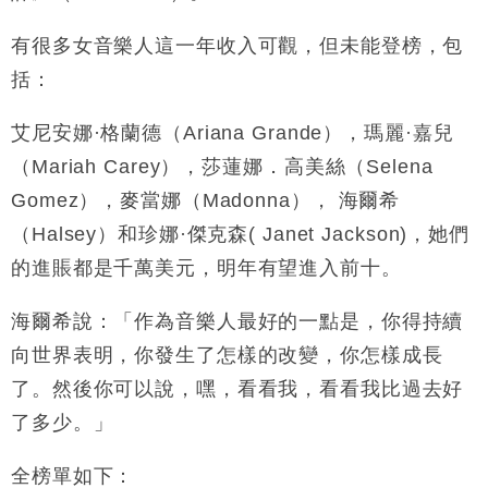
有很多女音樂人這一年收入可觀，但未能登榜，包
括：
艾尼安娜·格蘭德
（
Ariana Grande
），
瑪麗·嘉兒
（
Mariah Carey
）
，
莎蓮娜．高美絲
（
Selena
Gomez
）
，
麥當娜（
Madonna
），
海爾希
（
Halsey
）和珍娜·傑克森
( Janet Jackson)
，她們
的進賬都是千萬美元，明年有望進入前十。
海爾希說：「作為音樂人最好的一點是，你得持續
向世界表明，你發生了怎樣的改變，你怎樣成長
了。然後你可以說，
嘿，看看我，看看我比過去好
了多少
。」
全榜單如下：