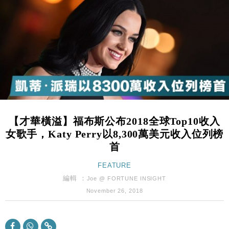
手
財經｜黑石傳再籌逾360億美元 支援Anthropic租用
11:40
Google晶片
財經｜美商務部擬擴大金屬關稅範圍 14類產品或加徵
10:57
25%
本地｜新世界K11 9月升級會員制度 增鉑金卡級別鎖
18:15
定高消費客群
財經｜本港6月零售額連升14個月 珠寶鐘錶銷售升勢
17:40
最強
【才華橫溢】福布斯公布2018全球Top10收入
財經｜滙控重啟最多10億美元回購 派息比率目標維持
16:33
女歌手，Katy Perry以8,300萬美元收入位列榜
50%
首
財經｜SA售股自救後再出手 斥4億美元押注未上市公
15:59
司
FEATURE
財經｜精星香港夥菜鳥拓全球智慧倉儲市場 加快海外
編輯 ：
11:30
Joe @ FORTUNE INSIGHT
市場落地
November 26, 2018
地產｜大酒店中期轉賺2300萬元 斥21億翻新香港及
14:50
東京半島
國際｜特朗普赴洛杉磯高球場活動前 男子攜槍彈被捕