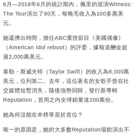
6
月
—2018
年
6
月的統計期內，佩里的巡演
Witness:
The Tour
演出了
80
天，每晚毛收入為
100
多萬美
元。
她還擠出時間，擔任
ABC
重啓節目《美國偶像》
（
American Idol reboot
）的評委，據報道酬金超
過
2,000
萬美元。
泰勒・斯威夫特
（
Taylor Swift
）的收入為
8,000
萬
美元，位列第二。去年，這位著名的女歌手曾在社
交媒體短暫消失，隨後強勢回歸，發行新專輯
Reputation
，首周之內全球銷量達
200
萬份。
她為何沒能在本榜單居於首位？
唯一的原因是，她的大多數
Reputation
場館演出不