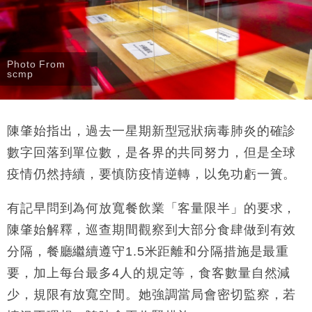
Photo From
scmp
陳肇始指出，過去一星期新型冠狀病毒肺炎的確診
數字回落到單位數，是各界的共同努力，但是全球
疫情仍然持續，要慎防疫情逆轉，以免功虧一簣。
有記早問到為何放寬餐飲業「客量限半」的要求，
陳肇始解釋，巡查期間觀察到大部分食肆做到有效
分隔，餐廳繼續遵守1.5米距離和分隔措施是最重
要，加上每台最多4人的規定等，食客數量自然減
少，規限有放寬空間。她強調當局會密切監察，若