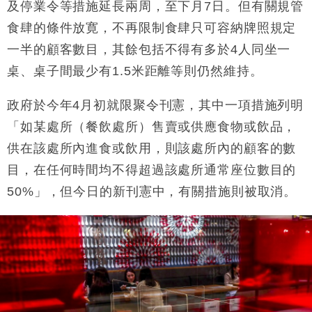
及停業令等措施延長兩周，至下月7日。但有關規管
財經｜恒隆10月換帥 玩具「反」斗城亞洲CEO蔡德
15:47
食肆的條件放寛，不再限制食肆只可容納牌照規定
粦接任
一半的顧客數目，其餘包括不得有多於4人同坐一
財經｜韓股反覆波動收跌 連挫7周創逾3年最長跌勢
15:11
桌、桌子間最少有1.5米距離等則仍然維持。
財經｜內地7月美元計價出口增近24%勝預期 貿易順
13:44
差達1125億美元
政府於今年4月初就限聚令刊憲，其中一項措施列明
財經｜日本春季三度入市撐日圓 4月單日斥6.28萬億
12:44
「如某處所（餐飲處所）售賣或供應食物或飲品，
日圓干預創新高
供在該處所內進食或飲用，則該處所內的顧客的數
國際｜特朗普料美伊戰事快結束 承認部分彈藥庫存緊
11:12
目，在任何時間均不得超過該處所通常座位數目的
張
50%」，但今日的新刊憲中，有關措施則被取消。
財經｜SA售股自救後再出手 斥4億美元押注未上市公
15:59
司