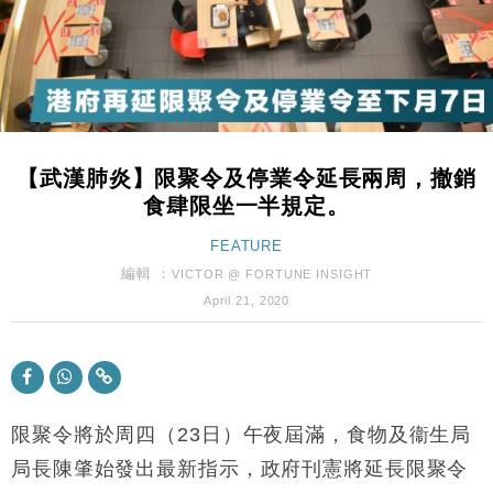
財經｜韓股反覆波動收跌 連挫7周創逾3年最長跌勢
15:11
財經｜內地7月美元計價出口增近24%勝預期 貿易順
13:44
差達1125億美元
財經｜日本春季三度入市撐日圓 4月單日斥6.28萬億
12:44
日圓干預創新高
【武漢肺炎】限聚令及停業令延長兩周，撤銷
國際｜特朗普料美伊戰事快結束 承認部分彈藥庫存緊
11:12
食肆限坐一半規定。
張
財經｜SA售股自救後再出手 斥4億美元押注未上市公
FEATURE
15:59
司
編輯 ：
VICTOR @ FORTUNE INSIGHT
財經｜華僑銀行上半年淨利創新高 中期息增15%至
18:31
April 21, 2020
47仙
財經｜滙豐上調香港今年GDP預測至4.5% 看好貿易
17:33
及消費表現
本地｜假冒內地執法人員要求交「保證金」 43歲女子
16:47
損失近6900萬元
限聚令將於周四（23日）午夜屆滿，食物及衞生局
財經｜日經失守6.5萬點後回穩 全周仍升近2%
局長陳肇始發出最新指示，政府刊憲將延長限聚令
16:05