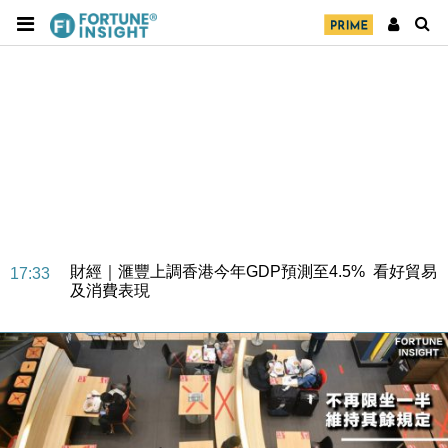
財經｜華僑銀行上半年淨利創新高 中期息增15%至
18:31
47仙
財經｜滙豐上調香港今年GDP預測至4.5% 看好貿易
17:33
及消費表現
本地｜假冒內地執法人員要求交「保證金」 43歲女子
16:47
損失近6900萬元
財經｜日經失守6.5萬點後回穩 全周仍升近2%
16:05
財經｜恒隆10月換帥 玩具「反」斗城亞洲CEO蔡德
15:47
粦接任