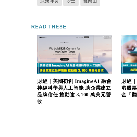
武漢肺炎
沙士
鍾南山
READ THESE
財經｜美國初創 ImagineAI 融會
財經｜
神經科學與人工智能 助企業建立
港股票
品牌信任 推動逾 3,100 萬美元營
金「翻生
收