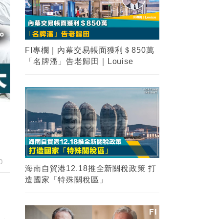
FI專欄｜內幕交易帳面獲利＄850萬
「名牌潘」告老歸田｜Louise
0
海南自貿港12.18推全新關稅政策 打
造國家「特殊關稅區」
出，