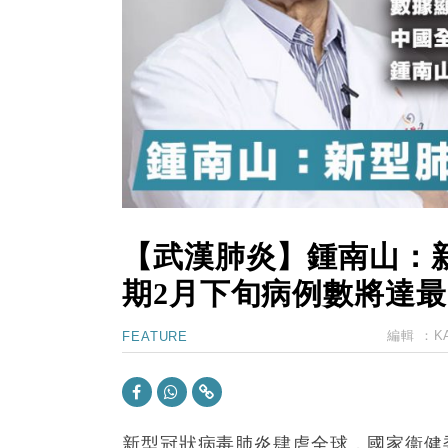
11:30
財經｜精星香港夥菜鳥拓全球智慧倉
14:50
地產｜大酒店中期轉賺2300萬元 
13:12
國際｜特朗普赴洛杉磯高球場活動前
12:30
財經｜香港7月PMI回落至51 企
11:40
財經｜黑石傳再籌逾360億美元 支援Ant
10:57
財經｜美商務部擬擴大金屬關稅範圍 
【武漢肺炎】鍾南山：
期2月下旬病例數將達
編輯 ：
K
FEATURE
新型冠狀病毒肺炎肆虐全球，國家衞健