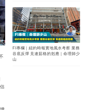
FI專欄｜紐約時報實地風水考察 業務
谷底反彈 見連茹格的剋應｜命理師少
不
山
國
步估
例增