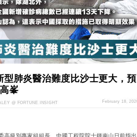
儲市場 加快海外市場落地
斥21億翻新香港及東京半島
 男子攜槍彈被捕
業擴張放慢兼縮減人手
hropic租用Google晶片
14類產品或加徵25%
新型肺炎醫治難度比沙士更大，預
最高峯
February 18, 202
ALEY @ FORTUNE INSIGHT
委高級別專家組組長、中國工程院院士鍾南山日前指