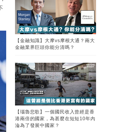
不
【金融知識】大摩vs摩根大通？兩大
金融業界巨頭你能分清嗎？
【瑙魯悲歌】一個國民收入曾經是香
港兩倍的國家，為甚麼在短短10年內
淪為了發展中國家？