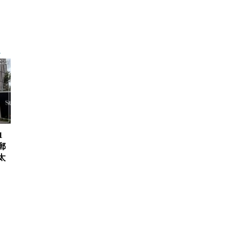
1
郵
太
、