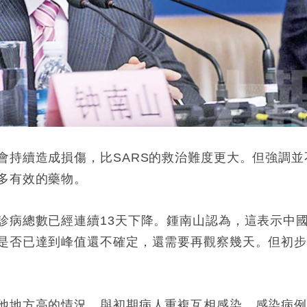
會持續造成損傷，比SARS的救治難度更大。但強調並
多有效的藥物。
診病總數已經連續13天下降。鍾南山認為，這表示中
是否已達到峰值還不確定，還需要再觀察幾天。但初
他地方高的情況，與初期病人重複互相感染、感染病