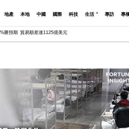
地產
本地
中國
國際
科技
生活
專訪
專
%勝預期 貿易順差達1125億美元
單日斥6.28萬億日圓干預創新高
認部分彈藥庫存緊張
億美元押注未上市公司
儲市場 加快海外市場落地
斥21億翻新香港及東京半島
 男子攜槍彈被捕
業擴張放慢兼縮減人手
hropic租用Google晶片
14類產品或加徵25%
%勝預期 貿易順差達1125億美元
單日斥6.28萬億日圓干預創新高
認部分彈藥庫存緊張
億美元押注未上市公司