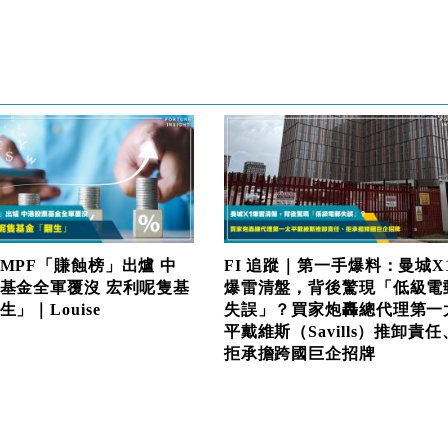
MPF「賺蝕榜」出爐 中
FI 追蹤｜第一手爆料：曼城X
基金全軍覆沒 宏利呢隻基
爆雷清盤，背後驚現「低級電
」｜Louise
失誤」？買家炮轟總代理第一
平戴維斯（Savills）推卸責任
拒承擔跨國巨企招牌