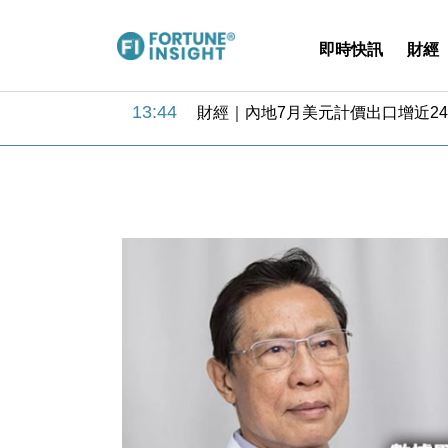
即時快訊
財經
13:44
財經｜內地7月美元計價出口增近24
12:44
財經｜日本春季三度入市撐日圓 4月
11:12
國際｜特朗普料美伊戰事快結束 承
15:59
財經｜SA售股自救後再出手 斥4
11:30
財經｜精星香港夥菜鳥拓全球智慧倉
14:50
地產｜大酒店中期轉賺2300萬元 
13:12
國際｜特朗普赴洛杉磯高球場活動前
12:30
財經｜香港7月PMI回落至51 企
11:40
財經｜黑石傳再籌逾360億美元 支援Ant
10:57
財經｜美商務部擬擴大金屬關稅範圍 
13:44
財經｜內地7月美元計價出口增近24
12:44
財經｜日本春季三度入市撐日圓 4月
11:12
國際｜特朗普料美伊戰事快結束 承
15:59
財經｜SA售股自救後再出手 斥4