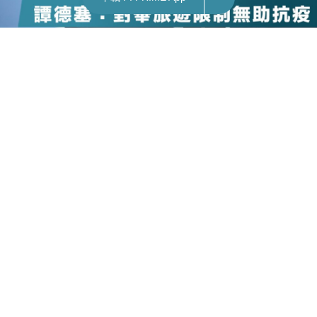
【冥頑不靈】世衛無視台灣國際地位，總幹事
譚德塞：72國旅遊限制是制裁行為，無益全球
防疫
FEATURE
編輯 ：
FUNG @ FORTUNE INSIGHT
February 8, 2020
世界衛生組織發佈最新疫情報告，全球案例達到
31,481 宗，其中中國地區佔其中 31,211 宗。至於
中國境外目前有 270 宗確診個案，1 宗死亡個案。
世衛總幹事譚德塞在回應疫情的新增感染人數下滑