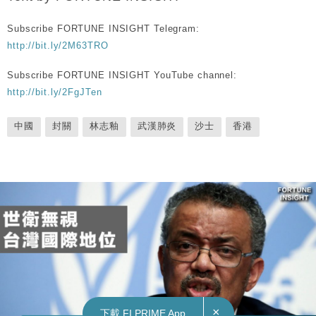
Subscribe FORTUNE INSIGHT Telegram:
http://bit.ly/2M63TRO
Subscribe FORTUNE INSIGHT YouTube channel:
http://bit.ly/2FgJTen
中國
封關
林志釉
武漢肺炎
沙士
香港
×
下載 FI PRIME App