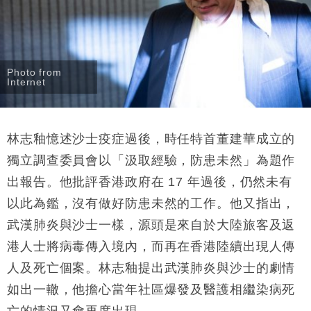
Photo from
Internet
林志釉憶述沙士疫症過後，時任特首董建華成立的
獨立調查委員會以「汲取經驗，防患未然」為題作
出報告。他批評香港政府在 17 年過後，仍然未有
以此為鑑，沒有做好防患未然的工作。他又指出，
武漢肺炎與沙士一樣，源頭是來自於大陸旅客及返
港人士將病毒傳入境內，而再在香港陸續出現人傳
人及死亡個案。林志釉提出武漢肺炎與沙士的劇情
如出一轍，他擔心當年社區爆發及醫護相繼染病死
亡的情況又會再度出現。