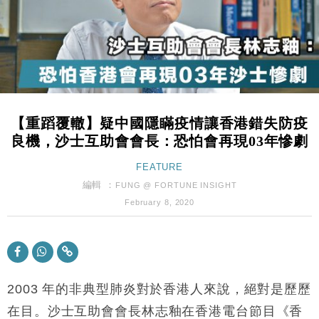
財經｜恒隆10月換帥 玩具「反」斗城亞洲CEO蔡德
15:47
粦接任
財經｜韓股反覆波動收跌 連挫7周創逾3年最長跌勢
15:11
財經｜內地7月美元計價出口增近24%勝預期 貿易順
13:44
差達1125億美元
【重蹈覆轍】疑中國隱瞞疫情讓香港錯失防疫
財經｜日本春季三度入市撐日圓 4月單日斥6.28萬億
12:44
良機，沙士互助會會長：恐怕會再現03年慘劇
日圓干預創新高
國際｜特朗普料美伊戰事快結束 承認部分彈藥庫存緊
FEATURE
11:12
張
編輯 ：
FUNG @ FORTUNE INSIGHT
財經｜SA售股自救後再出手 斥4億美元押注未上市公
15:59
February 8, 2020
司
財經｜華僑銀行上半年淨利創新高 中期息增15%至
18:31
47仙
財經｜滙豐上調香港今年GDP預測至4.5% 看好貿易
17:33
及消費表現
2003 年的非典型肺炎對於香港人來說，絕對是歷歷
本地｜假冒內地執法人員要求交「保證金」 43歲女子
在目。沙士互助會會長林志釉在香港電台節目《香
16:47