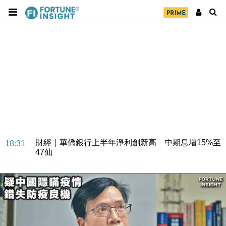
財經｜華僑銀行上半年淨利創新高 中期息增15%至
18:31
47仙
財經｜滙豐上調香港今年GDP預測至4.5% 看好貿易
17:33
及消費表現
本地｜假冒內地執法人員要求交「保證金」 43歲女子
16:47
損失近6900萬元
財經｜日經失守6.5萬點後回穩 全周仍升近2%
16:05