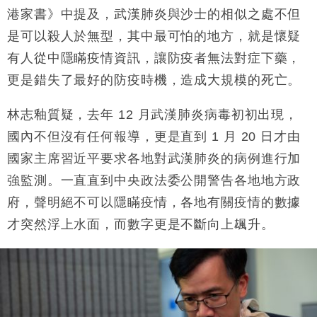
損失近6900萬元
港家書》中提及，武漢肺炎與沙士的相似之處不但
財經｜日經失守6.5萬點後回穩 全周仍升近2%
16:05
是可以殺人於無型，其中最可怕的地方，就是懷疑
有人從中隱瞞疫情資訊，讓防疫者無法對症下藥，
財經｜恒隆10月換帥 玩具「反」斗城亞洲CEO蔡德
15:47
粦接任
更是錯失了最好的防疫時機，造成大規模的死亡。
財經｜韓股反覆波動收跌 連挫7周創逾3年最長跌勢
15:11
林志釉質疑，去年 12 月武漢肺炎病毒初初出現，
財經｜內地7月美元計價出口增近24%勝預期 貿易順
13:44
國內不但沒有任何報導，更是直到 1 月 20 日才由
差達1125億美元
國家主席習近平要求各地對武漢肺炎的病例進行加
財經｜日本春季三度入市撐日圓 4月單日斥6.28萬億
12:44
強監測。一直直到中央政法委公開警告各地地方政
日圓干預創新高
府，聲明絕不可以隱瞞疫情，各地有關疫情的數據
國際｜特朗普料美伊戰事快結束 承認部分彈藥庫存緊
11:12
張
才突然浮上水面，而數字更是不斷向上䫺升。
財經｜SA售股自救後再出手 斥4億美元押注未上市公
15:59
司