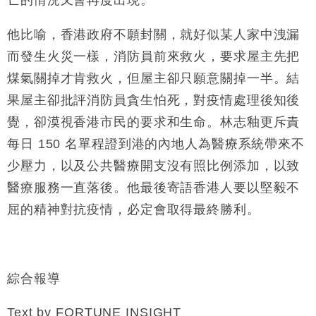
他比喻，香港政府不願封關，就好似某人家中洩漏
而發生火災一樣，消防員前來救火，要求屋主先把
煤氣關掉才肯救火，但屋主卻只願意關掉一半。結
果屋主卻批評消防員貪生怕死，對疫情處理後知後
覺，卻漠視香港市民的要求和生命。林志釉更斥責
每日 150 名單程證到港的內地人為醫療系統帶來不
少壓力，以及公共醫療開支沒有照比例添加，以致
醫療服務一直落後。他最後寄語香港人要以堅毅不
屈的精神對抗疫情，必定會取得最終勝利。
綜合報導
Text by FORTUNE INSIGHT