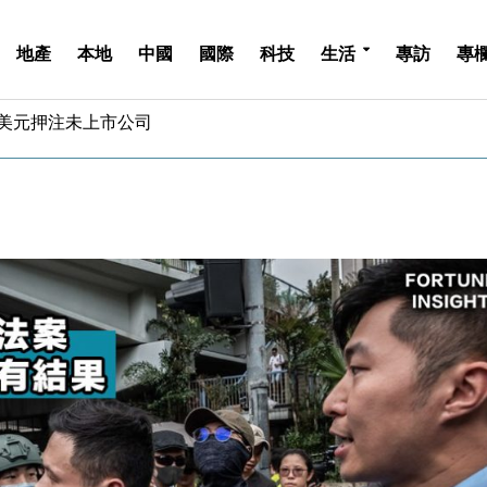
地產
本地
中國
國際
科技
生活
專訪
專
億美元押注未上市公司
儲市場 加快海外市場落地
斥21億翻新香港及東京半島
 男子攜槍彈被捕
業擴張放慢兼縮減人手
hropic租用Google晶片
14類產品或加徵25%
度 增鉑金卡級別鎖定高消費客群
 珠寶鐘錶銷售升勢最強
派息比率目標維持50%
億美元押注未上市公司
儲市場 加快海外市場落地
斥21億翻新香港及東京半島
 男子攜槍彈被捕