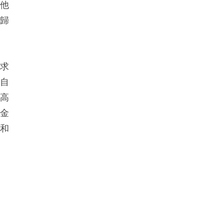
其他
重歸
訴求
人自
更高
《金
以和