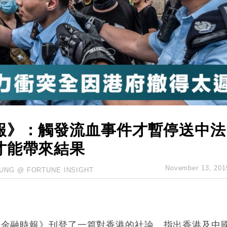
業擴張放慢兼縮減人手
hropic租用Google晶片
14類產品或加徵25%
度 增鉑金卡級別鎖定高消費客群
 珠寶鐘錶銷售升勢最強
派息比率目標維持50%
報》：觸發流血事件才暫停送中法
才能帶來結果
November 13, 201
UNG @ FORTUNE INSIGHT
，《金融時報》刊登了一篇對香港的社論，指出香港及中