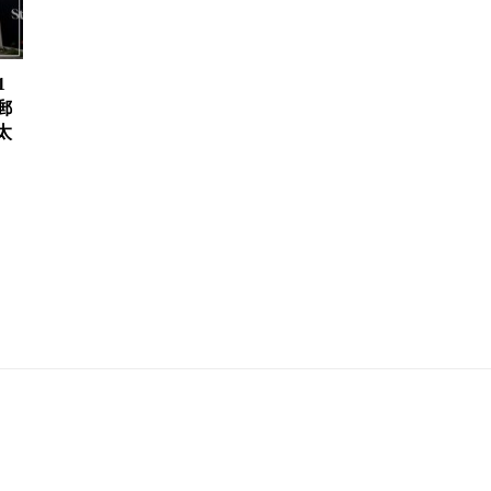
1
郵
太
、