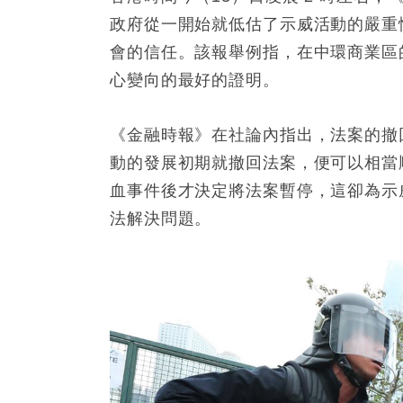
政府從一開始就低估了示威活動的嚴重
會的信任。該報舉例指，在中環商業區
心變向的最好的證明。
《金融時報》在社論內指出，法案的撤
動的發展初期就撤回法案，便可以相當
血事件後才決定將法案暫停，這卻為示
法解決問題。