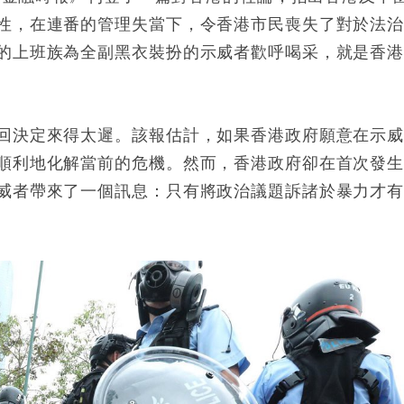
性，在連番的管理失當下，令香港市民喪失了對於法
的上班族為全副黑衣裝扮的示威者歡呼喝采，就是香
回決定來得太遲。該報估計，如果香港政府願意在示
順利地化解當前的危機。然而，香港政府卻在首次發
威者帶來了一個訊息：只有將政治議題訴諸於暴力才