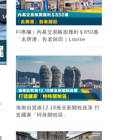
FI專欄｜內幕交易帳面獲利＄850萬
「名牌潘」告老歸田｜Louise
9
海南自貿港12.18推全新關稅政策 打
造國家「特殊關稅區」
國