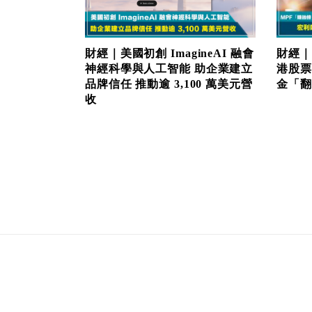
財經｜美國初創 ImagineAI 融會
財經｜
神經科學與人工智能 助企業建立
港股票
品牌信任 推動逾 3,100 萬美元營
金「翻生
收