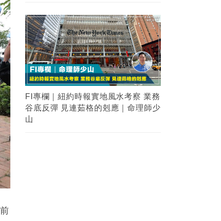
FI專欄｜紐約時報實地風水考察 業務
谷底反彈 見連茹格的剋應｜命理師少
山
到前