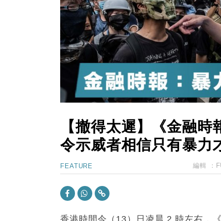
12:30
財經｜香港7月PMI回落至51 企
11:40
財經｜黑石傳再籌逾360億美元 支援Ant
10:57
財經｜美商務部擬擴大金屬關稅範圍 
18:15
本地｜新世界K11 9月升級會員制
17:40
財經｜本港6月零售額連升14個月
16:33
財經｜滙控重啟最多10億美元回購 
【撤得太遲】《金融時
令示威者相信只有暴力
編輯 ：
F
FEATURE
香港時間今（13）日凌晨 2 時左右