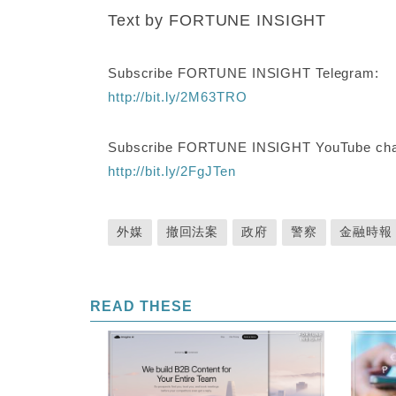
Text by FORTUNE INSIGHT
Subscribe FORTUNE INSIGHT Telegram:
http://bit.ly/2M63TRO
Subscribe FORTUNE INSIGHT YouTube cha
http://bit.ly/2FgJTen
外媒
撤回法案
政府
警察
金融時報
READ THESE