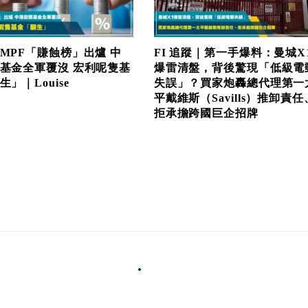
MPF「賺蝕榜」出爐 中
FI 追蹤｜第一手爆料：曼城X
基金全軍覆沒 宏利呢隻基
爆雷清盤，背後驚現「低級電
」｜Louise
失誤」？買家炮轟總代理第一
平戴維斯（Savills）推卸責任
拒承擔跨國巨企招牌