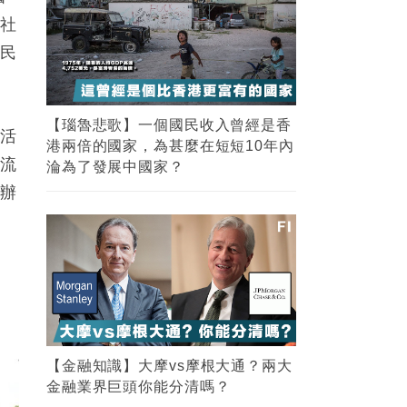
治社
港民
【瑙魯悲歌】一個國民收入曾經是香
威活
港兩倍的國家，為甚麼在短短10年內
生流
淪為了發展中國家？
有辦
【金融知識】大摩vs摩根大通？兩大
金融業界巨頭你能分清嗎？