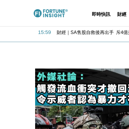
即時快訊
財經
15:59
財經｜SA售股自救後再出手 斥4
11:30
財經｜精星香港夥菜鳥拓全球智慧倉
14:50
地產｜大酒店中期轉賺2300萬元 
13:12
國際｜特朗普赴洛杉磯高球場活動前
12:30
財經｜香港7月PMI回落至51 企
11:40
財經｜黑石傳再籌逾360億美元 支援Ant
10:57
財經｜美商務部擬擴大金屬關稅範圍 
18:15
本地｜新世界K11 9月升級會員制
17:40
財經｜本港6月零售額連升14個月
16:33
財經｜滙控重啟最多10億美元回購 
15:59
財經｜SA售股自救後再出手 斥4
11:30
財經｜精星香港夥菜鳥拓全球智慧倉
14:50
地產｜大酒店中期轉賺2300萬元 
13:12
國際｜特朗普赴洛杉磯高球場活動前