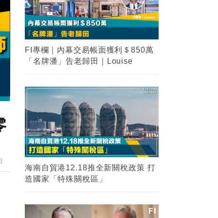
FI專欄｜內幕交易帳面獲利＄850萬
「名牌潘」告老歸田｜Louise
零
3
海南自貿港12.18推全新關稅政策 打
造國家「特殊關稅區」
、