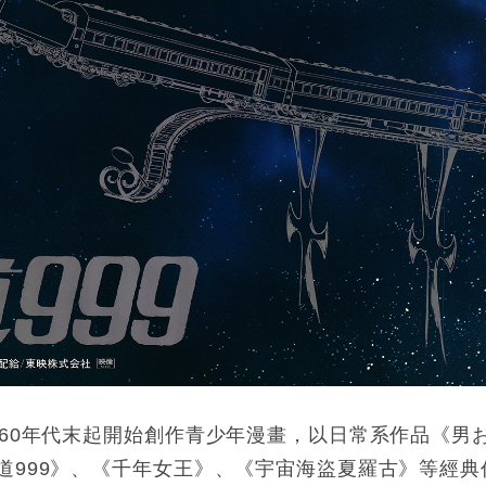
960年代末起開始創作青少年漫畫，以日常系作品《男
道999》、《千年女王》、《宇宙海盜夏羅古》等經典