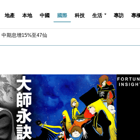
地產
本地
中國
國際
科技
生活
專訪
專
中期息增15%至47仙
4.5% 看好貿易及消費表現
金」 43歲女子損失近6900萬元
周仍升近2%
城亞洲CEO蔡德粦接任
創逾3年最長跌勢
%勝預期 貿易順差達1125億美元
單日斥6.28萬億日圓干預創新高
認部分彈藥庫存緊張
億美元押注未上市公司
中期息增15%至47仙
4.5% 看好貿易及消費表現
金」 43歲女子損失近6900萬元
周仍升近2%
城亞洲CEO蔡德粦接任