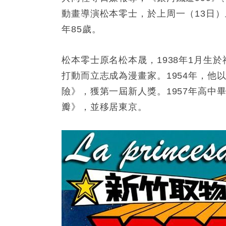
動畫導演松本零士，於上周一（13日
年85歲。
松本零士原名松本晟，1938年1月生
打動而立志成為漫畫家。1954年，他
險》，獲第一屆新人獎。1957年高
瓣》，並移居東京。