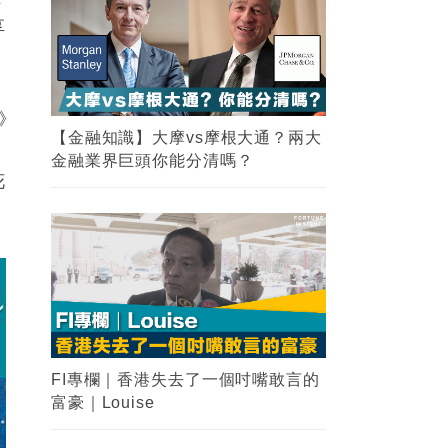
享
》
【金融知識】大摩vs摩根大通？兩大
金融業界巨頭你能分清嗎？
花
FI專欄｜香港失去了一個吋嘴敢言的
富豪｜Louise