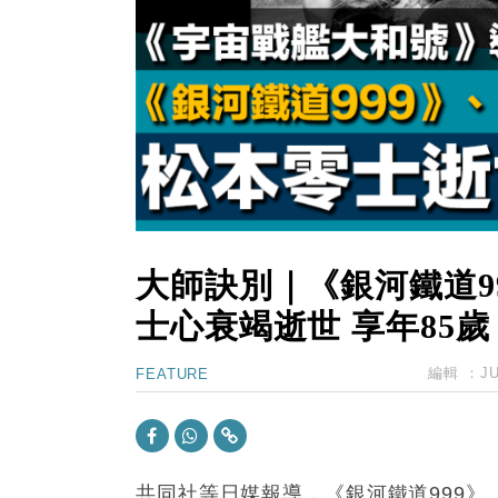
15:11
財經｜韓股反覆波動收跌 連挫7周
13:44
財經｜內地7月美元計價出口增近24
12:44
財經｜日本春季三度入市撐日圓 4月
11:12
國際｜特朗普料美伊戰事快結束 承
15:59
財經｜SA售股自救後再出手 斥4
大師訣別｜《銀河鐵道9
士心衰竭逝世 享年85歲
編輯 ：
J
FEATURE
共同社等日媒報導，《銀河鐵道999