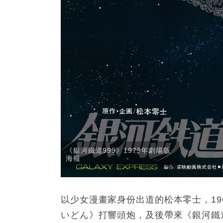
《銀河鐵道999》1979年劇場版
海報
以少女漫畫家身份出道的松本零士，1
いどん》打響頭炮，及後帶來《銀河鐵