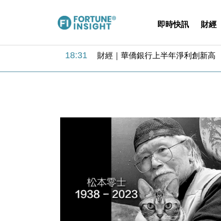
即時快訊
財經
18:31
財經｜華僑銀行上半年淨利創新高 
17:33
財經｜滙豐上調香港今年GDP預測至
16:47
本地｜假冒內地執法人員要求交「保證
16:05
財經｜日經失守6.5萬點後回穩 全
15:47
財經｜恒隆10月換帥 玩具「反」斗
15:11
財經｜韓股反覆波動收跌 連挫7周
13:44
財經｜內地7月美元計價出口增近24
12:44
財經｜日本春季三度入市撐日圓 4月
11:12
國際｜特朗普料美伊戰事快結束 承
15:59
財經｜SA售股自救後再出手 斥4
18:31
財經｜華僑銀行上半年淨利創新高 
17:33
財經｜滙豐上調香港今年GDP預測至
16:47
本地｜假冒內地執法人員要求交「保證
16:05
財經｜日經失守6.5萬點後回穩 全
15:47
財經｜恒隆10月換帥 玩具「反」斗