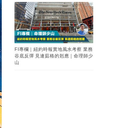
FI專欄｜紐約時報實地風水考察 業務
谷底反彈 見連茹格的剋應｜命理師少
山