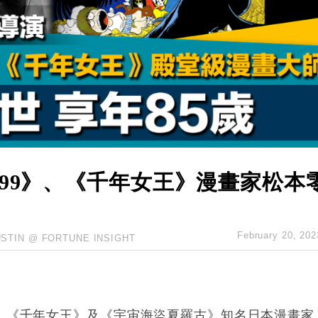
創逾3年最長跌勢
%勝預期 貿易順差達1125億美元
單日斥6.28萬億日圓干預創新高
認部分彈藥庫存緊張
億美元押注未上市公司
99》、《千年女王》漫畫家松本
February 20, 202
USTIN @ FORTUNE INSIGHT
》、《千年女王》及《宇宙海盜夏羅古》知名日本漫畫家