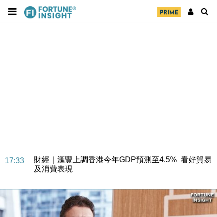
財經｜華僑銀行上半年淨利創新高 中期息增15%至
18:31
47仙
財經｜滙豐上調香港今年GDP預測至4.5% 看好貿易
17:33
及消費表現
本地｜假冒內地執法人員要求交「保證金」 43歲女子
16:47
損失近6900萬元
財經｜日經失守6.5萬點後回穩 全周仍升近2%
16:05