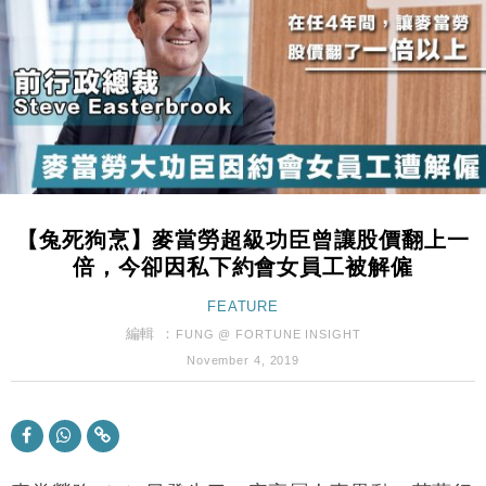
財經｜恒隆10月換帥 玩具「反」斗城亞洲CEO蔡德
15:47
粦接任
財經｜韓股反覆波動收跌 連挫7周創逾3年最長跌勢
15:11
財經｜內地7月美元計價出口增近24%勝預期 貿易順
13:44
差達1125億美元
財經｜日本春季三度入市撐日圓 4月單日斥6.28萬億
12:44
日圓干預創新高
【兔死狗烹】麥當勞超級功臣曾讓股價翻上一
國際｜特朗普料美伊戰事快結束 承認部分彈藥庫存緊
11:12
倍，今卻因私下約會女員工被解僱
張
財經｜SA售股自救後再出手 斥4億美元押注未上市公
FEATURE
15:59
司
編輯 ：
FUNG @ FORTUNE INSIGHT
財經｜華僑銀行上半年淨利創新高 中期息增15%至
18:31
November 4, 2019
47仙
財經｜滙豐上調香港今年GDP預測至4.5% 看好貿易
17:33
及消費表現
本地｜假冒內地執法人員要求交「保證金」 43歲女子
16:47