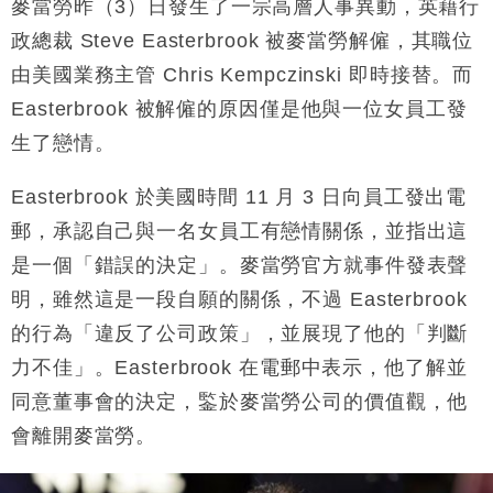
損失近6900萬元
麥當勞昨（3）日發生了一宗高層人事異動，英藉行
財經｜日經失守6.5萬點後回穩 全周仍升近2%
政總裁 Steve Easterbrook 被麥當勞解僱，其職位
16:05
由美國業務主管 Chris Kempczinski 即時接替。而
財經｜恒隆10月換帥 玩具「反」斗城亞洲CEO蔡德
15:47
Easterbrook 被解僱的原因僅是他與一位女員工發
粦接任
生了戀情。
財經｜韓股反覆波動收跌 連挫7周創逾3年最長跌勢
15:11
Easterbrook 於美國時間 11 月 3 日向員工發出電
財經｜內地7月美元計價出口增近24%勝預期 貿易順
13:44
差達1125億美元
郵，承認自己與一名女員工有戀情關係，並指出這
財經｜日本春季三度入市撐日圓 4月單日斥6.28萬億
12:44
是一個「錯誤的決定」。麥當勞官方就事件發表聲
日圓干預創新高
明，雖然這是一段自願的關係，不過 Easterbrook
國際｜特朗普料美伊戰事快結束 承認部分彈藥庫存緊
11:12
的行為「違反了公司政策」，並展現了他的「判斷
張
力不佳」。Easterbrook 在電郵中表示，他了解並
財經｜SA售股自救後再出手 斥4億美元押注未上市公
15:59
司
同意董事會的決定，鍳於麥當勞公司的價值觀，他
會離開麥當勞。