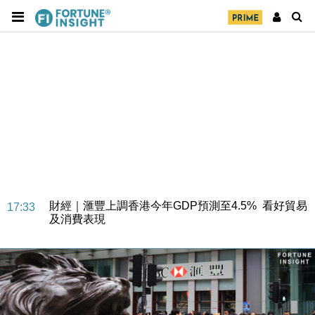
財經｜華僑銀行上半年淨利創新高 中期息增15%至
18:31
47仙
財經｜滙豐上調香港今年GDP預測至4.5% 看好貿易
17:33
及消費表現
本地｜假冒內地執法人員要求交「保證金」 43歲女子
16:47
損失近6900萬元
財經｜日經失守6.5萬點後回穩 全周仍升近2%
16:05
財經｜恒隆10月換帥 玩具「反」斗城亞洲CEO蔡德
15:47