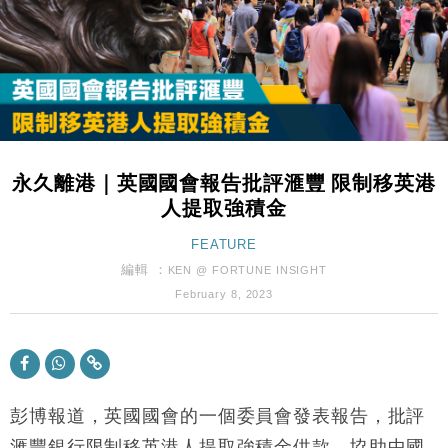
粦接任
財經｜韓股反覆波動收跌 連挫7周創逾3年最長跌勢
15:11
財經｜內地7月美元計價出口增近24%勝預期 貿易順
13:44
差達1125億美元
財經｜日本春季三度入市撐日圓 4月單日斥6.28萬億
12:44
日圓干預創新高
永久離港｜英國國會報告批評滙豐 限制移英港
國際｜特朗普料美伊戰事快結束 承認部分彈藥庫存緊
11:12
人提取強積金
張
財經｜SA售股自救後再出手 斥4億美元押注未上市公
FEATURE
15:59
司
編輯 ：
KEN @ FORTUNE INSIGHT
財經｜華僑銀行上半年淨利創新高 中期息增15%至
18:31
February 8, 2023
47仙
財經｜滙豐上調香港今年GDP預測至4.5% 看好貿易
17:33
及消費表現
本地｜假冒內地執法人員要求交「保證金」 43歲女子
16:47
損失近6900萬元
彭博報道，英國國會的一個委員會發表報告，批評
財經｜日經失守6.5萬點後回穩 全周仍升近2%
滙豐銀行限制移英港人提取強積金供款，協助中國
16:05