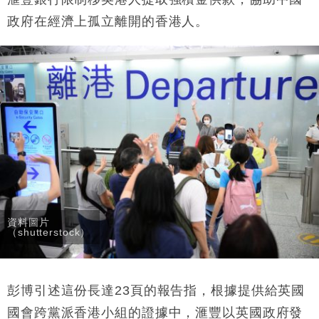
政府在經濟上孤立離開的香港人。
財經｜恒隆10月換帥 玩具「反」斗城亞洲CEO蔡德
15:47
粦接任
財經｜韓股反覆波動收跌 連挫7周創逾3年最長跌勢
15:11
財經｜內地7月美元計價出口增近24%勝預期 貿易順
13:44
差達1125億美元
財經｜日本春季三度入市撐日圓 4月單日斥6.28萬億
12:44
日圓干預創新高
國際｜特朗普料美伊戰事快結束 承認部分彈藥庫存緊
11:12
張
財經｜SA售股自救後再出手 斥4億美元押注未上市公
15:59
資料圖片
司
（shutterstock）
彭博引述這份長達23頁的報告指，根據提供給英國
國會跨黨派香港小組的證據中，滙豐以英國政府發