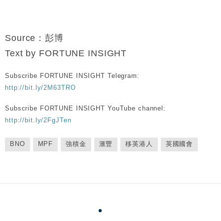
Source：彭博
Text by FORTUNE INSIGHT
Subscribe FORTUNE INSIGHT Telegram:
http://bit.ly/2M63TRO
Subscribe FORTUNE INSIGHT YouTube channel:
http://bit.ly/2FgJTen
BNO
MPF
強積金
滙豐
移英港人
英國國會