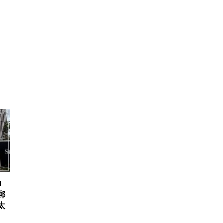
1
郵
太
、