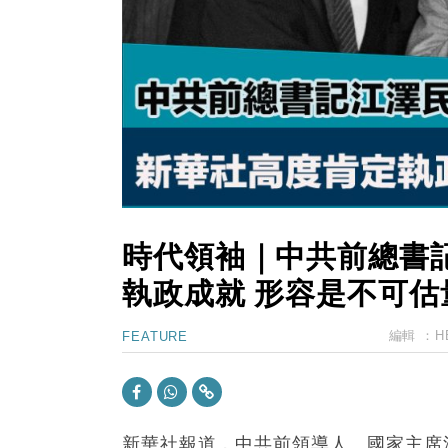
15:47
財經｜恒隆10月換帥 玩具「反」斗
15:11
財經｜韓股反覆波動收跌 連挫7周
13:44
財經｜內地7月美元計價出口增近24
12:44
財經｜日本春季三度入市撐日圓 4月
11:12
國際｜特朗普料美伊戰事快結束 承
15:59
財經｜SA售股自救後再出手 斥4
時代領袖｜中共前總書
執政成就 形容是不可估
編輯 ：
H
FEATURE
新華社報道，中共前領導人、國家主席