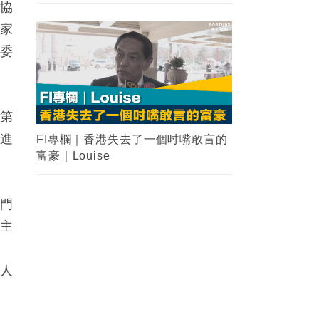
政協
溫家
喪委
的第
促進
FI專欄｜香港失去了一個吋嘴敢言的
富豪｜Louise
澳門
國主
立
族人