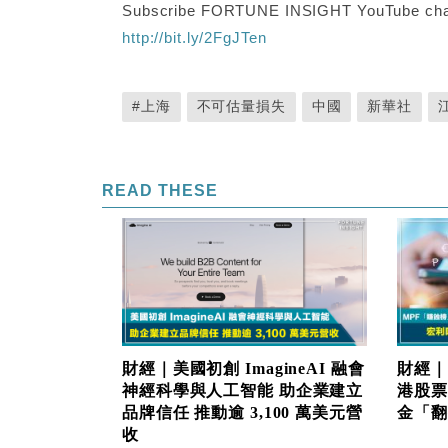
Subscribe FORTUNE INSIGHT YouTube cha
http://bit.ly/2FgJTen
#上海
不可估量損失
中國
新華社
READ THESE
財經｜美國初創 ImagineAI 融會
財經｜
神經科學與人工智能 助企業建立
港股票
品牌信任 推動逾 3,100 萬美元營
金「翻生
收