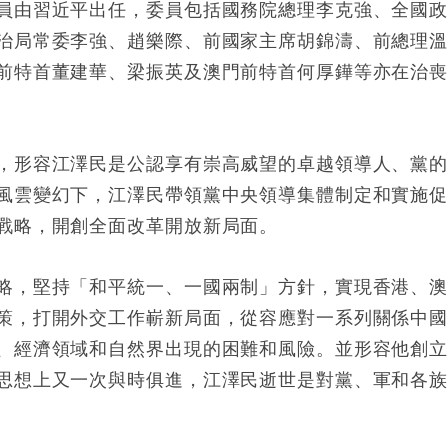
員由習近平出任，委員包括國務院總理李克強、全國
治局常委李強、趙樂際、前國家主席胡錦濤、前總理
前特首董建華、梁振英及澳門前特首何厚鏵等亦在治
，形容江澤民是公認享有崇高威望的卓越領導人、黨
風雲變幻下，江澤民帶領黨中央領導集體制定和實施
戰略，開創全面改革開放新局面。
略，堅持「和平統一、一國兩制」方針，實現香港、
策，打開外交工作嶄新局面，從容應對一系列關係中
、經濟領域和自然界出現的困難和風險。並形容他創
思想上又一次與時俱進，江澤民逝世是對黨、軍和各