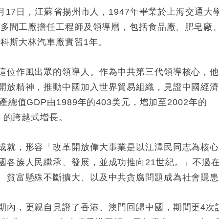
月17日，江蘇省揚州市人，1947年畢業於上海交通大
年於多間工廠擔任工程師及領導層，包括食品廠、肥皂廠
斯科斯大林汽車廠實習1年。
這位作風出眾的領導人。作為中共第三代領導核心，
開放精神，推動中國加入世界貿易組織，見證中國經
值GDP由1989年的403美元，增加至2002年的
康」的跨越式增長。
成就，形容「改革開放偉大事業是以江澤民同志為核
國各族人民繼承、發展，並成功推向21世紀。」不過
、貧富懸殊不斷擴大、以及中共貪腐問題成為社會隱
期內，更親自見證了香港、澳門回歸中國，期間更4次