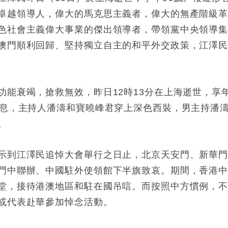
卓越領導人，偉大的馬克思主義者，偉大的無產階級
色社會主義偉大事業的傑出領導者，帶領黨中央領導
澳門順利回歸、堅持獨立自主的和平外交政策，江澤
功能衰竭，搶救無效，昨日12時13分在上海逝世，享
消息，主持人潘濤和寶曉峰君穿上深色西裝，男主持潘
。
示到江澤民追悼大會舉行之日止，北京天安門、新華
門中聯辦、中國駐外使領館下半旗致哀。期間，香港
堂，接待港澳地區和駐在國吊唁。而按照中方慣例，
或代表赴華參加悼念活動。