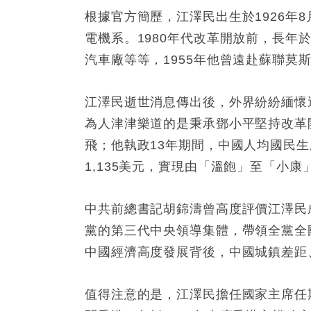
根據官方簡歷，江澤民出生於1926年8
電機系。1980年代改革開放前，長
汽車廠等等，1955年他曾遠赴蘇聯莫
江澤民逝世消息傳出後，外界紛紛緬懷
為人津津樂道的是秉承鄧小平堅持改革
飛；他執政13年期間，中國人均國民生產總
1,135美元，實現由「溫飽」至「小
中共前總書記胡錦濤曾高度評價江澤民
黨的第三代中央領導集體，帶領全黨全
中國經濟高度發展背後，中國城鎮差距
值得注意的是，江澤民擔任國家主席任