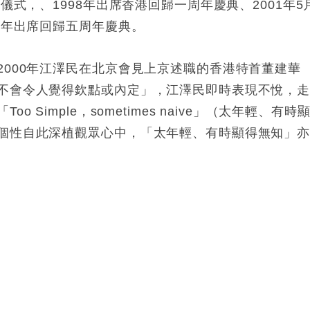
儀式，、1998年出席香港回歸一周年慶典、2001年5
2年出席回歸五周年慶典。
2000年江澤民在北京會見上京述職的香港特首董建華
不會令人覺得欽點或內定」，江澤民即時表現不悅，
Simple，sometimes naive」（太年輕、有時
個性自此深植觀眾心中，「太年輕、有時顯得無知」