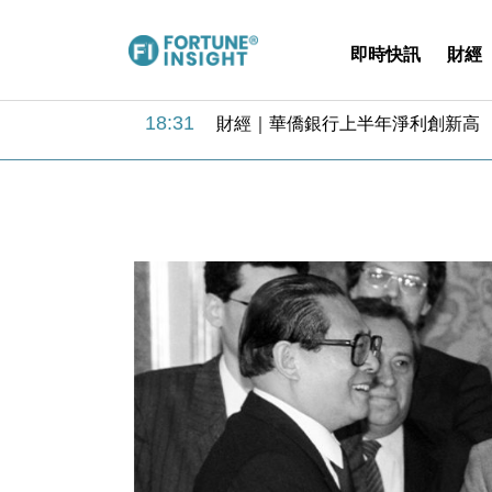
即時快訊
財經
18:31
財經｜華僑銀行上半年淨利創新高 
17:33
財經｜滙豐上調香港今年GDP預測至
16:47
本地｜假冒內地執法人員要求交「保證
16:05
財經｜日經失守6.5萬點後回穩 全
15:47
財經｜恒隆10月換帥 玩具「反」斗
15:11
財經｜韓股反覆波動收跌 連挫7周
13:44
財經｜內地7月美元計價出口增近24
12:44
財經｜日本春季三度入市撐日圓 4月
11:12
國際｜特朗普料美伊戰事快結束 承
15:59
財經｜SA售股自救後再出手 斥4
18:31
財經｜華僑銀行上半年淨利創新高 
17:33
財經｜滙豐上調香港今年GDP預測至
16:47
本地｜假冒內地執法人員要求交「保證
16:05
財經｜日經失守6.5萬點後回穩 全