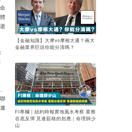
革命
集體
民逝
【金融知識】大摩vs摩根大通？兩大
金融業界巨頭你能分清嗎？
年
濤
門、
中聯
不邀
FI專欄｜紐約時報實地風水考察 業務
谷底反彈 見連茹格的剋應｜命理師少
山