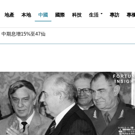
地產
本地
中國
國際
科技
生活
專訪
專
中期息增15%至47仙
4.5% 看好貿易及消費表現
金」 43歲女子損失近6900萬元
周仍升近2%
城亞洲CEO蔡德粦接任
創逾3年最長跌勢
%勝預期 貿易順差達1125億美元
單日斥6.28萬億日圓干預創新高
認部分彈藥庫存緊張
億美元押注未上市公司
中期息增15%至47仙
4.5% 看好貿易及消費表現
金」 43歲女子損失近6900萬元
周仍升近2%