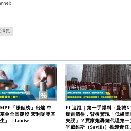
nnel:
江澤民
MPF「賺蝕榜」出爐 中
FI 追蹤｜第一手爆料：曼城X
基金全軍覆沒 宏利呢隻基
爆雷清盤，背後驚現「低級電
」｜Louise
失誤」？買家炮轟總代理第一
平戴維斯（Savills）推卸責任