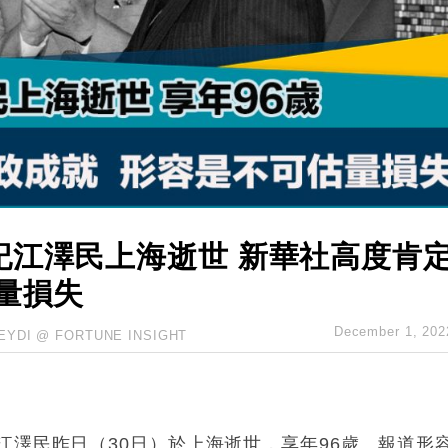
城亞洲CEO蔡德粦接任
創逾3年最長跌勢
%勝預期 貿易順差達1125億美元
單日斥6.28萬億日圓干預創新高
認部分彈藥庫存緊張
億美元押注未上市公司
記江澤民上海逝世 新華社高度肯
量損失
December 1, 202
EYDI @ FORTUNE INSIGHT
江澤民昨日（30日）於上海逝世，享年96歲。報道形