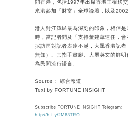
問香港，包括1997年出席香港主權移交
來港參加「財富」全球論壇，以及200
港人對江澤民最為深刻的印象，相信是
時，當記者問及「支持董建華連任，會
採訪區對記者表達不滿，大罵香港記者「Too 
無知）。其指手畫腳、大展英文的鮮明
為民間流行語言。
Source： 綜合報道
Text by FORTUNE INSIGHT
Subscribe FORTUNE INSIGHT Telegram:
http://bit.ly/2M63TRO