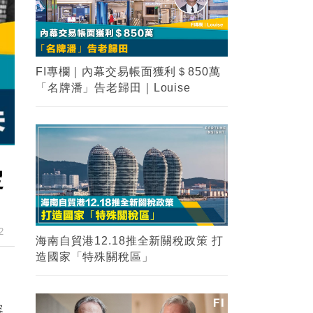
FI專欄｜內幕交易帳面獲利＄850萬
「名牌潘」告老歸田｜Louise
定
2
海南自貿港12.18推全新關稅政策 打
造國家「特殊關稅區」
容