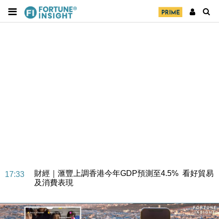
財經｜華僑銀行上半年淨利創新高 中期息增15%至
18:31
47仙
財經｜滙豐上調香港今年GDP預測至4.5% 看好貿易
17:33
及消費表現
本地｜假冒內地執法人員要求交「保證金」 43歲女子
16:47
損失近6900萬元