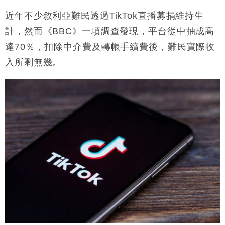
本地｜假冒內地執法人員要求交「保證金」 43歲女子
16:47
損失近6900萬元
近年不少敘利亞難民透過TikTok直播募捐維持生
財經｜日經失守6.5萬點後回穩 全周仍升近2%
計，然而《BBC》一項調查發現，平台從中抽成高
16:05
達70％，扣除中介費及轉帳手續費後，難民實際收
財經｜恒隆10月換帥 玩具「反」斗城亞洲CEO蔡德
15:47
入所剩無幾。
粦接任
財經｜韓股反覆波動收跌 連挫7周創逾3年最長跌勢
15:11
財經｜內地7月美元計價出口增近24%勝預期 貿易順
13:44
差達1125億美元
財經｜日本春季三度入市撐日圓 4月單日斥6.28萬億
12:44
日圓干預創新高
國際｜特朗普料美伊戰事快結束 承認部分彈藥庫存緊
11:12
張
財經｜SA售股自救後再出手 斥4億美元押注未上市公
15:59
司