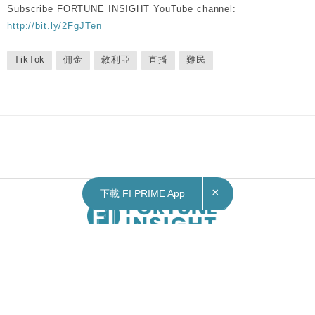
Subscribe FORTUNE INSIGHT YouTube channel:
http://bit.ly/2FgJTen
TikTok
佣金
敘利亞
直播
難民
×
下載 FI PRIME App