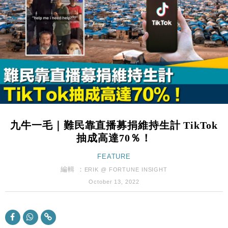
財經｜日經失守6.5萬點後回穩 全周仍升近2%
16:05
財經｜恒隆10月換帥 玩具「反」斗城亞洲CEO蔡德
15:47
粦接任
財經｜韓股反覆波動收跌 連挫7周創逾3年最長跌勢
15:11
財經｜內地7月美元計價出口增近24%勝預期 貿易順
13:44
差達1125億美元
財經｜日本春季三度入市撐日圓 4月單日斥6.28萬億
12:44
日圓干預創新高
九牛一毛｜難民靠直播募捐維持生計 TikTok
國際｜特朗普料美伊戰事快結束 承認部分彈藥庫存緊
11:12
抽成高達70％！
張
財經｜SA售股自救後再出手 斥4億美元押注未上市公
FEATURE
15:59
司
編輯 ：
ERIK @ FORTUNE INSIGHT
財經｜華僑銀行上半年淨利創新高 中期息增15%至
18:31
October 13, 2022
47仙
財經｜滙豐上調香港今年GDP預測至4.5% 看好貿易
17:33
及消費表現