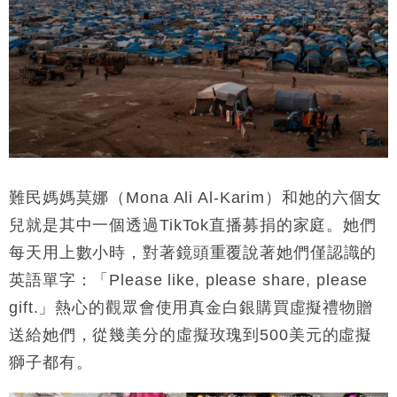
難民媽媽莫娜（Mona Ali Al-Karim）和她的六個女
兒就是其中一個透過
TikTok直播募捐
的家庭。她們
每天用上數小時，對著鏡頭
重覆說著她們僅認識的
英語單字：「
Please like, please share, please
gift.
」熱心的觀眾會使用真金白銀購買虛擬禮物贈
送給她們，從幾美分的虛擬玫瑰到500美元的虛擬
獅子都有。