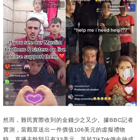
然而，難民實際收到的金錢少之又少。據BBC記者
實測，當觀眾送出一件價值106美元的虛擬禮物
時，直播主餘額只有33美元，等於TikTok佣金抽成