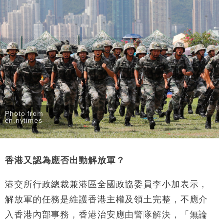
Photo from
cn.nytimes
香港又認為應否出動解放軍？
港交所行政總裁兼港區全國政協委員李
小加表示，
解放軍的任務是維護香港主權及領土完整，不應介
入香港內部事務，香港治安應由警隊解決，「無論