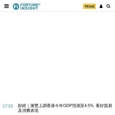
財經｜華僑銀行上半年淨利創新高 中期息增15%至
18:31
47仙
財經｜滙豐上調香港今年GDP預測至4.5% 看好貿易
17:33
及消費表現