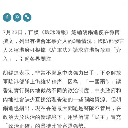
財經｜滙豐上調香港今年GDP預測至4.5% 看好貿易
17:33
及消費表現
本地｜假冒內地執法人員要求交「保證金」 43歲女子
16:47
損失近6900萬元
7
月
22
日，官媒《環球時報》總編胡錫進便在微博
財經｜日經失守6.5萬點後回穩 全周仍升近2%
16:05
撰文，列出有機會軍事介入的
3
種情況；國防部發言
財經｜恒隆10月換帥 玩具「反」斗城亞洲CEO蔡德
15:47
人又稱港府可根據《駐軍法》請求駐港解放軍「介
粦接任
入」，引起各界關注。
財經｜韓股反覆波動收跌 連挫7周創逾3年最長跌勢
15:11
胡錫進表示，非常不願意中央強力出手，下令解放
財經｜內地7月美元計價出口增近24%勝預期 貿易順
13:44
軍駐港部隊上街維持秩序。因為，「一國兩制」讓
差達1125億美元
香港實行與內地截然不同的政治制度，中央政府和
財經｜日本春季三度入市撐日圓 4月單日斥6.28萬億
12:44
日圓干預創新高
內地社會缺少直接治理香港的一些關鍵資源。但胡
國際｜特朗普料美伊戰事快結束 承認部分彈藥庫存緊
11:12
錫進也指出，現在香港最大問題是警隊不管用，在
張
政治大於法治的新環境下，用爭所謂「民主」冒充
財經｜SA售股自救後再出手 斥4億美元押注未上市公
15:59
司
「政治正確」的暴徒比警察還強勢。