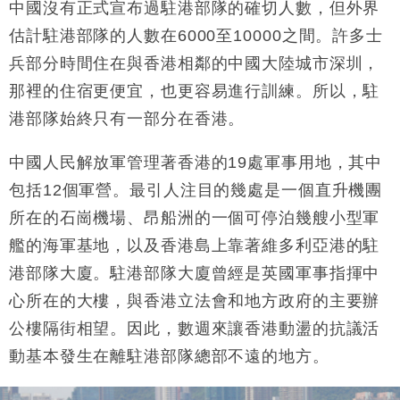
中國沒有正式宣布過駐港部隊的確切人數，但外界
估計駐港部隊的人數在
6000
至
10000
之間。許多士
兵部分時間住在與香港相鄰的中國大陸城市深圳，
那裡的住宿更便宜，也更容易進行訓練。所以，駐
港部隊始終只有一部分在香港。
中國人民解放軍管理著香港的
19
處軍事用地，其中
包括
12
個軍營。最引人注目的幾處是一個直升機團
所在的石崗機場、昂船洲的一個可停泊幾艘小型軍
艦的海軍基地，以及香港島上靠著維多利亞港的駐
港部隊大廈。駐港部隊大廈曾經是英國軍事指揮中
心所在的大樓，與香港立法會和地方政府的主要辦
公樓隔街相望。因此，數週來讓香港動盪的抗議活
動基本發生在離駐港部隊總部不遠的地方。