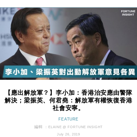
本地｜假冒內地執法人員要求交「保證金」 43歲女子
16:47
損失近6900萬元
財經｜日經失守6.5萬點後回穩 全周仍升近2%
16:05
財經｜恒隆10月換帥 玩具「反」斗城亞洲CEO蔡德
15:47
粦接任
財經｜韓股反覆波動收跌 連挫7周創逾3年最長跌勢
15:11
財經｜內地7月美元計價出口增近24%勝預期 貿易順
13:44
差達1125億美元
財經｜日本春季三度入市撐日圓 4月單日斥6.28萬億
12:44
日圓干預創新高
【應出解放軍？】李小加：香港治安應由警隊
國際｜特朗普料美伊戰事快結束 承認部分彈藥庫存緊
11:12
解決；梁振英、何君堯：解放軍有權恢復香港
張
社會安寧。
財經｜SA售股自救後再出手 斥4億美元押注未上市公
15:59
司
FEATURE
財經｜華僑銀行上半年淨利創新高 中期息增15%至
編輯 ：
18:31
ELAINE @ FORTUNE INSIGHT
47仙
July 26, 2019