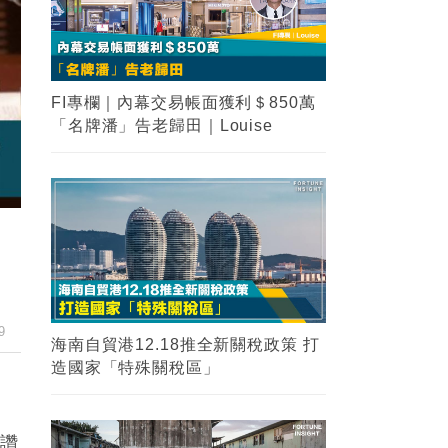
2
海南自貿港12.18推全新關稅政策 打
造國家「特殊關稅區」
3
【瑙魯悲歌】一個國民收入曾經是香
港兩倍的國家，為甚麼在短短10年內
淪為了發展中國家？
9
4
稱讚