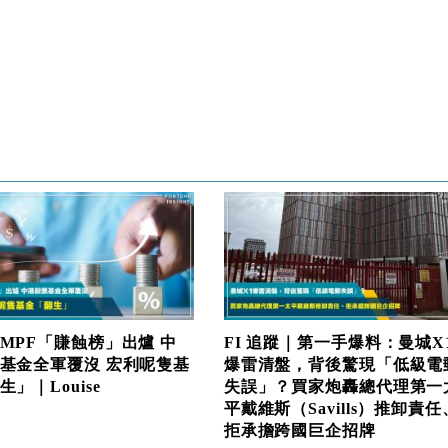
MPF「賺蝕榜」出爐 中
FI 追蹤｜第一手爆料：曼城X
基金全軍覆沒 宏利呢隻基
爆雷清盤，背後驚現「低級電
」｜Louise
失誤」？買家炮轟總代理第一
平戴維斯（Savills）推卸責任
拒承擔跨國巨企招牌