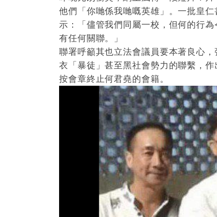
他們「你哋係我哋嘅英雄」。一批皇仁
示：「儘管我們同屬一校，但何的行為
有任何關聯。」
聯署呼籲其也立法會議員要本著良心，
衣「暴徒」甚至黑社會勢力的聯繫，作
按會章終止何君堯的會籍。