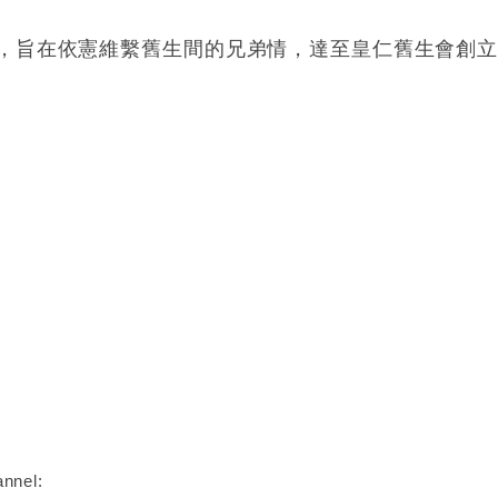
，旨在依憲維繫舊生間的兄弟情，達至皇仁舊生會創
nnel: