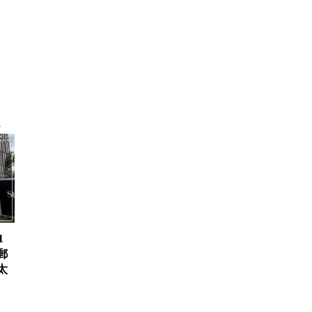
1
郵
太
、