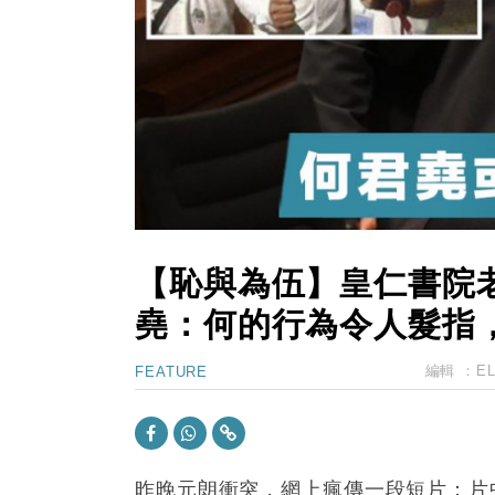
11:40
財經｜黑石傳再籌逾360億美元 支援Ant
10:57
財經｜美商務部擬擴大金屬關稅範圍 
18:15
本地｜新世界K11 9月升級會員制
17:40
財經｜本港6月零售額連升14個月
16:33
財經｜滙控重啟最多10億美元回購 
【恥與為伍】皇仁書院
堯：何的行為令人髮指
編輯 ：
E
FEATURE
昨晚元朗衝突，網上瘋傳一段短片：片