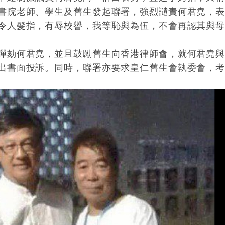
書院老師、學生及舊生發起聯署，強烈讉責何君堯，
令人髮指，有辱校譽，我等恥與為伍，不會再認其與
彈劾何君堯，並且鼓勵舊生向香港律師會，就何君堯
出書面投訴。同時，聯署亦要求皇仁舊生會執委會，