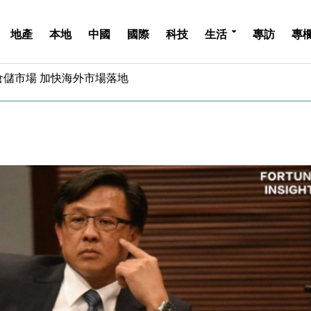
地產
本地
中國
國際
科技
生活
專訪
專
億美元押注未上市公司
儲市場 加快海外市場落地
斥21億翻新香港及東京半島
 男子攜槍彈被捕
業擴張放慢兼縮減人手
hropic租用Google晶片
14類產品或加徵25%
度 增鉑金卡級別鎖定高消費客群
 珠寶鐘錶銷售升勢最強
派息比率目標維持50%
億美元押注未上市公司
儲市場 加快海外市場落地
斥21億翻新香港及東京半島
 男子攜槍彈被捕
業擴張放慢兼縮減人手