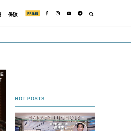
欄
保險
HOT POSTS
1
FI專欄｜內幕交易帳面獲利＄850萬
「名牌潘」告老歸田｜Louise