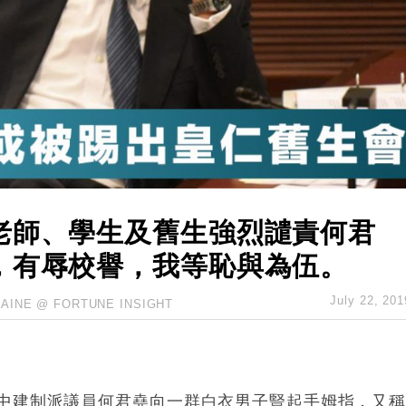
hropic租用Google晶片
14類產品或加徵25%
度 增鉑金卡級別鎖定高消費客群
 珠寶鐘錶銷售升勢最強
派息比率目標維持50%
老師、學生及舊生強烈譴責何君
，有辱校譽，我等恥與為伍。
July 22, 201
LAINE @ FORTUNE INSIGHT
中建制派議員何君堯向一群白衣男子豎起手姆指，又