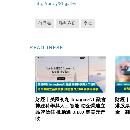
http://bit.ly/2FgJTen
何君堯
恥與為伍
皇仁
READ THESE
財經｜美國初創 ImagineAI 融會
財經｜
神經科學與人工智能 助企業建立
港股票
品牌信任 推動逾 3,100 萬美元營
金「翻生
收