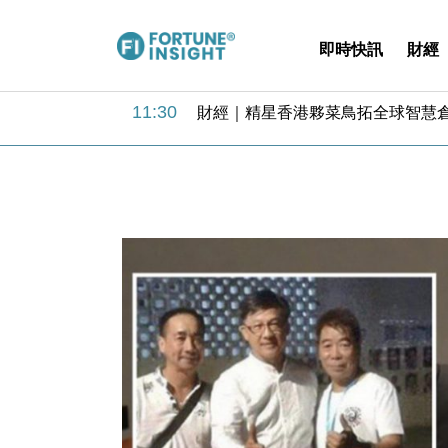
即時快訊
財經
15:59
財經｜SA售股自救後再出手 斥4
11:30
財經｜精星香港夥菜鳥拓全球智慧倉
14:50
地產｜大酒店中期轉賺2300萬元 
13:12
國際｜特朗普赴洛杉磯高球場活動前
12:30
財經｜香港7月PMI回落至51 企
11:40
財經｜黑石傳再籌逾360億美元 支援Ant
10:57
財經｜美商務部擬擴大金屬關稅範圍 
18:15
本地｜新世界K11 9月升級會員制
17:40
財經｜本港6月零售額連升14個月
16:33
財經｜滙控重啟最多10億美元回購 
15:59
財經｜SA售股自救後再出手 斥4
11:30
財經｜精星香港夥菜鳥拓全球智慧倉
14:50
地產｜大酒店中期轉賺2300萬元 
13:12
國際｜特朗普赴洛杉磯高球場活動前
12:30
財經｜香港7月PMI回落至51 企