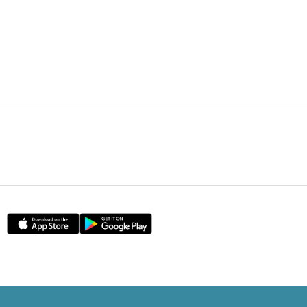
HOT POSTS
1
FI專欄｜內幕交易帳面獲利＄850萬
「名牌潘」告老歸田｜Louise