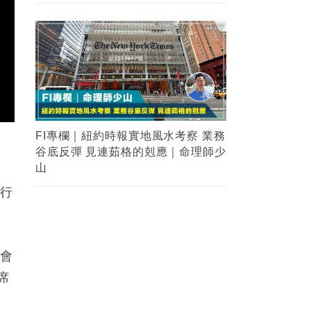
德行
會會
席