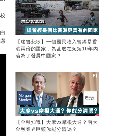
表
母校
【金融知識】大摩vs摩根大通？兩大
與白
金融業界巨頭你能分清嗎？
考慮
5
FI專欄｜紐約時報實地風水考察 業務
谷底反彈 見連茹格的剋應｜命理師少
山