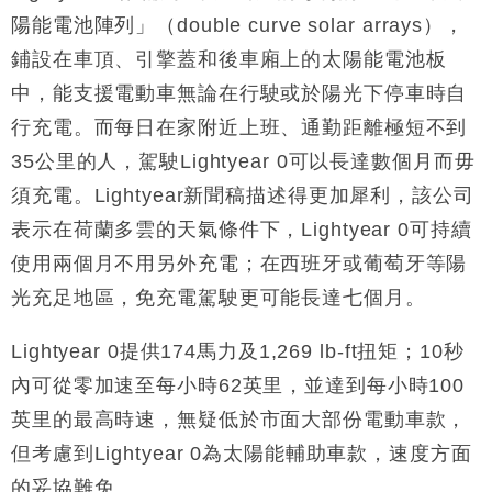
陽能電池陣列」（double curve solar arrays），
鋪設在車頂、引擎蓋和後車廂上的太陽能電池板
中，能支援電動車無論在行駛或於陽光下停車時自
行充電。而每日在家附近上班、通勤距離極短不到
35公里的人，駕駛Lightyear 0可以長達數個月而毋
須充電。Lightyear新聞稿描述得更加犀利，該公司
表示在荷蘭多雲的天氣條件下，Lightyear 0可持續
使用兩個月不用另外充電；在西班牙或葡萄牙等陽
光充足地區，免充電駕駛更可能長達七個月。
Lightyear 0提供174馬力及1,269 lb-ft扭矩；10秒
內可從零加速至每小時62英里，並達到每小時100
英里的最高時速，無疑低於市面大部份電動車款，
但考慮到Lightyear 0為太陽能輔助車款，速度方面
的妥協難免。