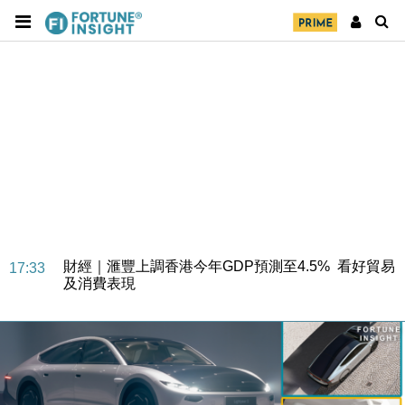
財經｜華僑銀行上半年淨利創新高 中期息增15%至
18:31
47仙
財經｜滙豐上調香港今年GDP預測至4.5% 看好貿易
17:33
及消費表現
本地｜假冒內地執法人員要求交「保證金」 43歲女子
16:47
損失近6900萬元
財經｜日經失守6.5萬點後回穩 全周仍升近2%
16:05
財經｜恒隆10月換帥 玩具「反」斗城亞洲CEO蔡德
15:47