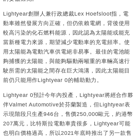
Lightyear創辦人兼行政總裁Lex Hoefsloot指，電
動車雖然發展方向正確，但仍依賴電網，背後使用
較高污染的化石燃料能源，因此認為太陽能或能充
當新種電力來源，期望減少電動車的充電頻率。使
用太陽能為電動汽車供電絕非易事。最佳的電池能
夠捕獲的太陽能，與能夠驅動兩噸重的車輛高速行
駛所需的太陽能之間存在巨大鴻溝，因此太陽能目
前仍只能用作Lightyear 0的輔助動力。
Lightyear 0預計今年內投產，Lightyear將經合作夥
伴Valmet Automotive於芬蘭製造，但Lightyear表
示現階段只生產946台，售價250,000歐元，約港幣
207萬元，比特斯拉電動車貴很多，Lightyear可能
也明白價格過高，所以2021年底時推出了另一款售