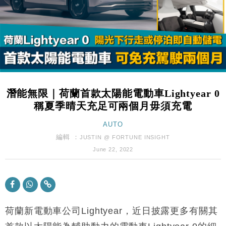
粦接任
財經｜韓股反覆波動收跌 連挫7周創逾3年最長跌勢
15:11
財經｜內地7月美元計價出口增近24%勝預期 貿易順
13:44
差達1125億美元
財經｜日本春季三度入市撐日圓 4月單日斥6.28萬億
12:44
日圓干預創新高
潛能無限｜荷蘭首款太陽能電動車Lightyear 0
國際｜特朗普料美伊戰事快結束 承認部分彈藥庫存緊
11:12
稱夏季晴天充足可兩個月毋須充電
張
財經｜SA售股自救後再出手 斥4億美元押注未上市公
AUTO
15:59
司
編輯 ：
JUSTIN @ FORTUNE INSIGHT
財經｜華僑銀行上半年淨利創新高 中期息增15%至
18:31
June 22, 2022
47仙
財經｜滙豐上調香港今年GDP預測至4.5% 看好貿易
17:33
及消費表現
本地｜假冒內地執法人員要求交「保證金」 43歲女子
16:47
損失近6900萬元
荷蘭新電動車公司Lightyear，近日披露更多有關其
財經｜日經失守6.5萬點後回穩 全周仍升近2%