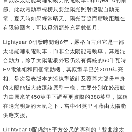
首款以太陽能為輔助動力的電動車Lightyear 0的細
16:05
節。此款電動車標榜只要經陽光照射便能自動充
財經｜恒隆10月換帥 玩具「反」斗城亞洲CEO蔡德
15:47
電，夏天時如果經常晴天、陽光普照而駕駛距離在
粦接任
有限範圍內，可以毋須額外充電數個月。
財經｜韓股反覆波動收跌 連挫7周創逾3年最長跌勢
15:11
Lightyear 0研發時間逾6年，嚴格而言跟它是一部
財經｜內地7月美元計價出口增近24%勝預期 貿易順
13:44
差達1125億美元
太陽能輔助電動車，而非全太陽能電動車，算是混
財經｜日本春季三度入市撐日圓 4月單日斥6.28萬億
12:44
合動力，除了太陽能板外它仍裝有傳統的60千瓦時
日圓干預創新高
EV電池組和四個電動機，其原型早已於2019年亮
國際｜特朗普料美伊戰事快結束 承認部分彈藥庫存緊
11:12
相。是次發表版本的流線型設計及覆蓋大部份車身
張
的太陽能板大致跟該原型一樣，主要分別在於續航
財經｜SA售股自救後再出手 斥4億美元押注未上市公
15:59
司
力由原來的450英里下調至更實際的388英里，據稱
在陽光明媚的天氣之下，當中44英里可藉由太陽能
供應支援。
Lightyear 0配備約5平方公尺的專利的「雙曲線太