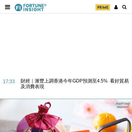
財經｜華僑銀行上半年淨利創新高 中期息增15%至
18:31
47仙
財經｜滙豐上調香港今年GDP預測至4.5% 看好貿易
17:33
及消費表現
本地｜假冒內地執法人員要求交「保證金」 43歲女子
16:47
損失近6900萬元
財經｜日經失守6.5萬點後回穩 全周仍升近2%
16:05
財經｜恒隆10月換帥 玩具「反」斗城亞洲CEO蔡德
15:47
粦接任