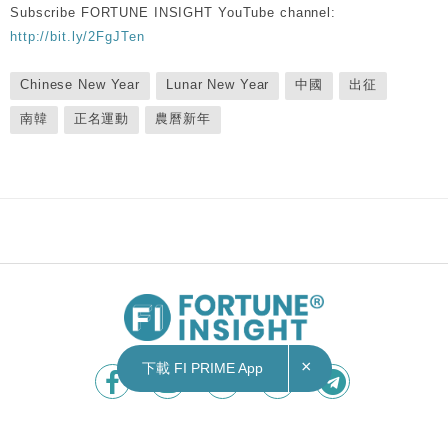
Subscribe FORTUNE INSIGHT YouTube channel:
http://bit.ly/2FgJTen
Chinese New Year
Lunar New Year
中國
出征
南韓
正名運動
農曆新年
×
下載 FI PRIME App