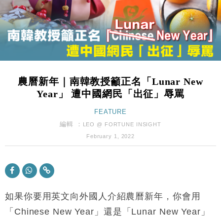
財經｜韓股反覆波動收跌 連挫7周創逾3年最長跌勢
15:11
財經｜內地7月美元計價出口增近24%勝預期 貿易順
13:44
差達1125億美元
財經｜日本春季三度入市撐日圓 4月單日斥6.28萬億
12:44
日圓干預創新高
農曆新年｜南韓教授籲正名「Lunar New
國際｜特朗普料美伊戰事快結束 承認部分彈藥庫存緊
11:12
Year」 遭中國網民「出征」辱罵
張
財經｜SA售股自救後再出手 斥4億美元押注未上市公
FEATURE
15:59
司
編輯 ：
LEO @ FORTUNE INSIGHT
財經｜華僑銀行上半年淨利創新高 中期息增15%至
18:31
February 1, 2022
47仙
財經｜滙豐上調香港今年GDP預測至4.5% 看好貿易
17:33
及消費表現
本地｜假冒內地執法人員要求交「保證金」 43歲女子
16:47
損失近6900萬元
如果你要用英文向外國人介紹農曆新年，你會用
財經｜日經失守6.5萬點後回穩 全周仍升近2%
「Chinese New Year」還是「Lunar New Year」
16:05