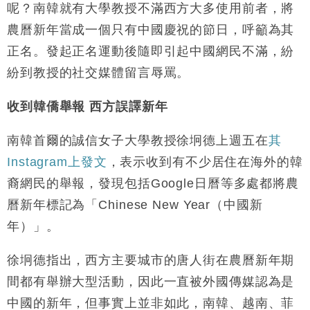
呢？南韓就有大學教授不滿西方大多使用前者，將
財經｜恒隆10月換帥 玩具「反」斗城亞洲CEO蔡德
15:47
農曆新年當成一個只有中國慶祝的節日，呼籲為其
粦接任
正名。發起正名運動後隨即引起中國網民不滿，紛
財經｜韓股反覆波動收跌 連挫7周創逾3年最長跌勢
15:11
紛到教授的社交媒體留言辱罵。
財經｜內地7月美元計價出口增近24%勝預期 貿易順
13:44
差達1125億美元
收到韓僑舉報
西方誤譯新年
財經｜日本春季三度入市撐日圓 4月單日斥6.28萬億
12:44
日圓干預創新高
南韓首爾的誠信女子大學教授徐坰德上週五在
其
國際｜特朗普料美伊戰事快結束 承認部分彈藥庫存緊
11:12
Instagram上發文
，表示收到有不少居住在海外的韓
張
裔網民的舉報，發現包括Google日曆等多處都將農
財經｜SA售股自救後再出手 斥4億美元押注未上市公
15:59
曆新年標記為「Chinese New Year（中國新
司
年）」。
徐坰德指出，西方主要城市的唐人街在農曆新年期
間都有舉辦大型活動，因此一直被外國傳媒認為是
中國的新年，但事實上並非如此，南韓、越南、菲