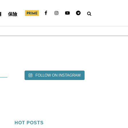
欄
保險
FOLLOW ON INSTAGRAM
」
HOT POSTS