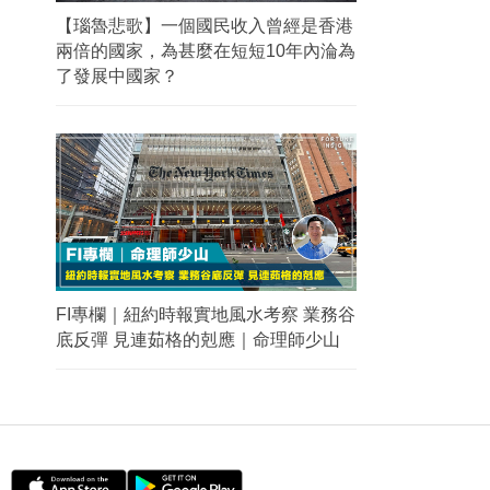
【瑙魯悲歌】一個國民收入曾經是香港
兩倍的國家，為甚麼在短短10年內淪為
了發展中國家？
FI專欄｜紐約時報實地風水考察 業務谷
底反彈 見連茹格的剋應｜命理師少山