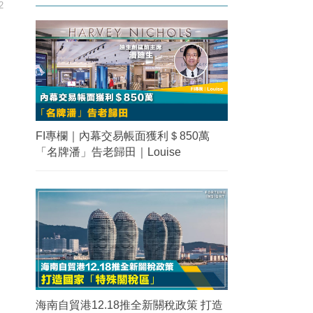
2
FI專欄｜內幕交易帳面獲利＄850萬
「名牌潘」告老歸田｜Louise
海南自貿港12.18推全新關稅政策 打造