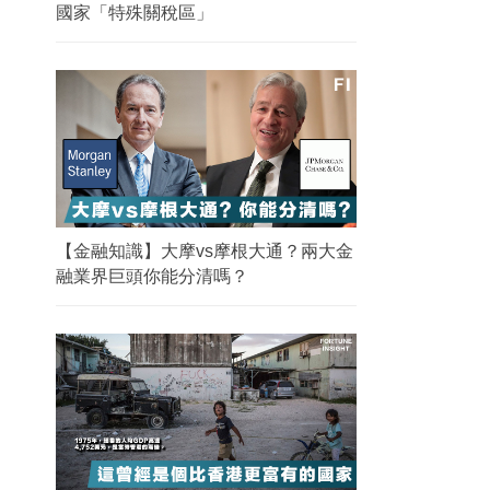
國家「特殊關稅區」
【金融知識】大摩vs摩根大通？兩大金
融業界巨頭你能分清嗎？