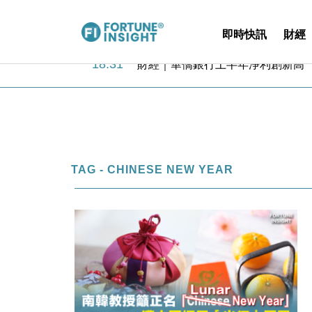
即時快訊
財經
18:31
財經｜華僑銀行上半年淨利創新高 
17:33
財經｜滙豐上調香港今年GDP預測至
16:47
本地｜假冒內地執法人員要求交「保證
16:05
財經｜日經失守6.5萬點後回穩 全
15:47
財經｜恒隆10月換帥 玩具「反」斗
15:11
財經｜韓股反覆波動收跌 連挫7周
13:44
財經｜內地7月美元計價出口增近24
TAG - CHINESE NEW YEAR
12:44
財經｜日本春季三度入市撐日圓 4月
11:12
國際｜特朗普料美伊戰事快結束 承
15:59
財經｜SA售股自救後再出手 斥4
18:31
財經｜華僑銀行上半年淨利創新高 
17:33
財經｜滙豐上調香港今年GDP預測至
16:47
本地｜假冒內地執法人員要求交「保證
16:05
財經｜日經失守6.5萬點後回穩 全
15:47
財經｜恒隆10月換帥 玩具「反」斗