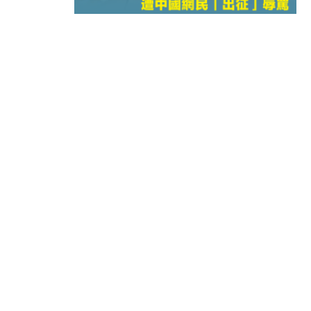
15:11
財經｜韓股反覆波動收跌 連挫7周
13:44
財經｜內地7月美元計價出口增近24
12:44
財經｜日本春季三度入市撐日圓 4月
11:12
國際｜特朗普料美伊戰事快結束 承
15:59
財經｜SA售股自救後再出手 斥4