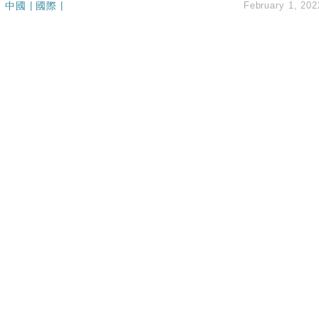
中國
|
國際
|
February 1, 202
創逾3年最長跌勢
%勝預期 貿易順差達1125億美元
單日斥6.28萬億日圓干預創新高
認部分彈藥庫存緊張
億美元押注未上市公司