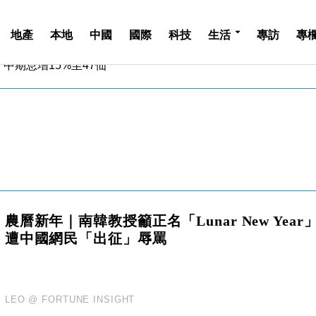
地產
本地
中國
國際
科技
生活
專訪
專
中期息增15%至47仙
4.5% 看好貿易及消費表現
金」 43歲女子損失近6900萬元
周仍升近2%
城亞洲CEO蔡德粦接任
創逾3年最長跌勢
%勝預期 貿易順差達1125億美元
單日斥6.28萬億日圓干預創新高
認部分彈藥庫存緊張
農曆新年｜南韓教授籲正名「Lunar New Year
億美元押注未上市公司
遭中國網民「出征」辱罵
中期息增15%至47仙
4.5% 看好貿易及消費表現
金」 43歲女子損失近6900萬元
周仍升近2%
LEO @ FORTUNE INSIGHT
城亞洲CEO蔡德粦接任