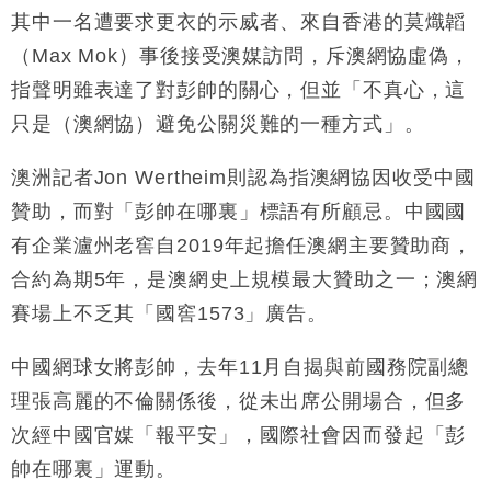
其中一名遭要求更衣的示威者、來自香港的莫熾韜
（Max Mok）事後接受澳媒訪問，斥澳網協虛偽，
指聲明雖表達了對彭帥的關心，但並「不真心，這
只是（澳網協）避免公關災難的一種方式」。
澳洲記者Jon Wertheim則認為指澳網協因收受中國
贊助，而對「彭帥在哪裏」標語有所顧忌。中國國
有企業瀘州老窖自2019年起擔任澳網主要贊助商，
合約為期5年，是澳網史上規模最大贊助之一；澳網
賽場上不乏其「國窖1573」廣告。
中國網球女將彭帥，去年11月自揭與前國務院副總
理張高麗的不倫關係後，從未出席公開場合，但多
次經中國官媒「報平安」，國際社會因而發起「彭
帥在哪裏」運動。