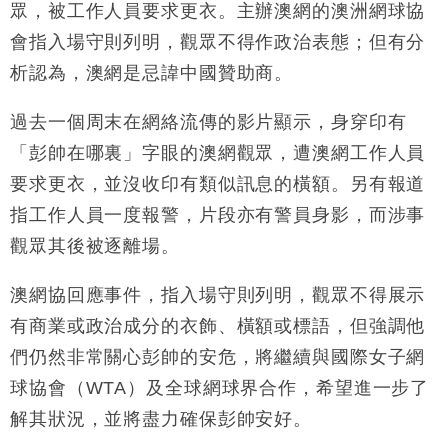
眾，被工作人員要求更衣。主辦澳網的澳洲網球協
手
會指入場守則列明，觀眾不得作政治表態；但有分
財經｜黑石傳再籌逾360億美元 支援Anthropic租用
11:40
Google晶片
析認為，澳網是忌諱中國贊助商。
財經｜美商務部擬擴大金屬關稅範圍 14類產品或加徵
10:57
25%
過去一個周末在網絡流傳的影片顯示，身穿印有
本地｜新世界K11 9月升級會員制度 增鉑金卡級別鎖
18:15
「彭帥在哪裏」字眼的澳網觀眾，遭澳網工作人員
定高消費客群
要求更衣，並沒收印有類似訊息的橫額。另有報道
財經｜本港6月零售額連升14個月 珠寶鐘錶銷售升勢
17:40
指工作人員一度報警，片段亦有警員身影，而涉事
最強
觀眾其後被逐離場。
財經｜滙控重啟最多10億美元回購 派息比率目標維持
16:33
50%
澳網協回應事件，指入場守則列明，觀眾不得展示
有商業或政治成分的衣飾、橫額或標語，但強調他
們仍然非常關心彭帥的安危，將繼續與國際女子網
球協會（WTA）及全球網球界合作，希望進一步了
解其狀況，並將盡力確保彭帥安好。