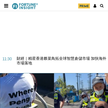
財經｜SA售股自救後再出手 斥4億美元押注未上市公
15:59
司
財經｜精星香港夥菜鳥拓全球智慧倉儲市場 加快海外
11:30
市場落地
地產｜大酒店中期轉賺2300萬元 斥21億翻新香港及
14:50
東京半島
國際｜特朗普赴洛杉磯高球場活動前 男子攜槍彈被捕
13:12
財經｜香港7月PMI回落至51 企業擴張放慢兼縮減人
12:30
手
財經｜黑石傳再籌逾360億美元 支援Anthropic租用
11:40