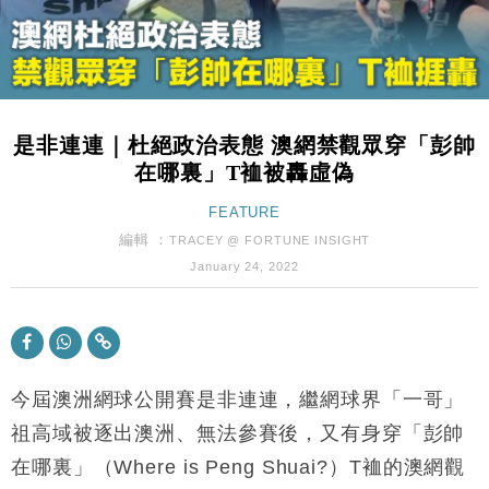
Google晶片
財經｜美商務部擬擴大金屬關稅範圍 14類產品或加徵
10:57
25%
本地｜新世界K11 9月升級會員制度 增鉑金卡級別鎖
18:15
定高消費客群
是非連連｜杜絕政治表態 澳網禁觀眾穿「彭帥
財經｜本港6月零售額連升14個月 珠寶鐘錶銷售升勢
17:40
在哪裏」T裇被轟虛偽
最強
財經｜滙控重啟最多10億美元回購 派息比率目標維持
FEATURE
16:33
50%
編輯 ：
TRACEY @ FORTUNE INSIGHT
財經｜SA售股自救後再出手 斥4億美元押注未上市公
15:59
January 24, 2022
司
財經｜精星香港夥菜鳥拓全球智慧倉儲市場 加快海外
11:30
市場落地
地產｜大酒店中期轉賺2300萬元 斥21億翻新香港及
14:50
東京半島
今屆澳洲網球公開賽是非連連，繼網球界「一哥」
國際｜特朗普赴洛杉磯高球場活動前 男子攜槍彈被捕
祖高域被逐出澳洲、無法參賽後，又有身穿「彭帥
13:12
在哪裏」（Where is Peng Shuai?）T裇的澳網觀
財經｜香港7月PMI回落至51 企業擴張放慢兼縮減人
12:30