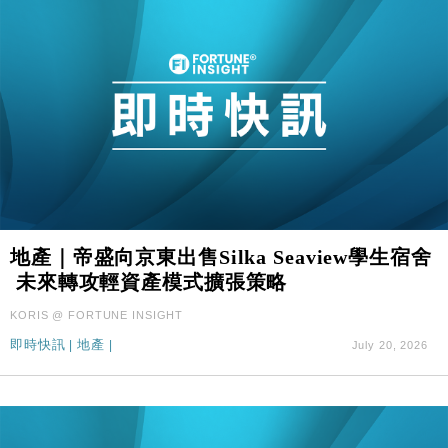
地產｜帝盛向京東出售Silka Seaview學生宿舍
未來轉攻輕資產模式擴張策略
KORIS @ FORTUNE INSIGHT
即時快訊
|
地產
|
July 20, 2026