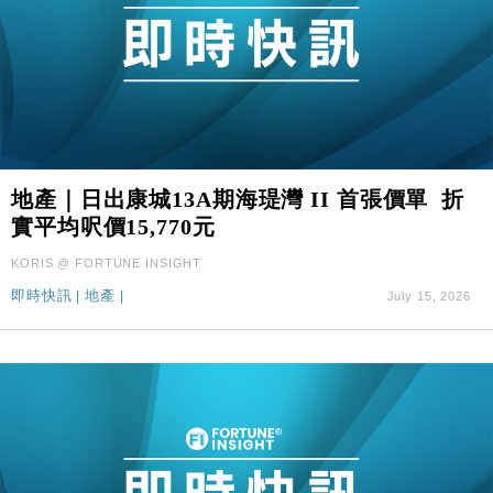
地產｜日出康城13A期海瑅灣 II 首張價單 折
實平均呎價15,770元
KORIS @ FORTUNE INSIGHT
即時快訊
|
地產
|
July 15, 2026