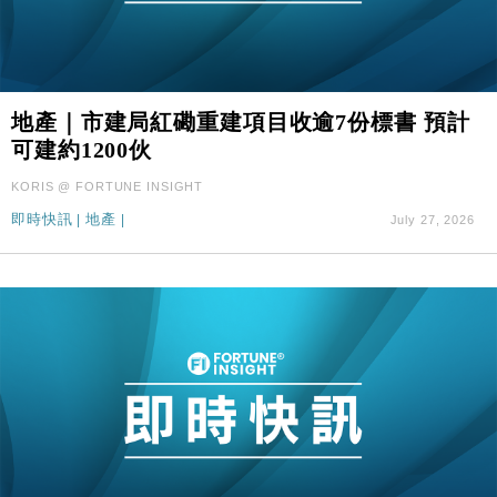
地產｜市建局紅磡重建項目收逾7份標書 預計
可建約1200伙
KORIS @ FORTUNE INSIGHT
即時快訊
|
地產
|
July 27, 2026