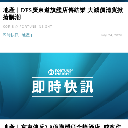
地產｜DFS廣東道旗艦店傳結業 大減價清貨掀
搶購潮
KORIS @ FORTUNE INSIGHT
即時快訊
|
地產
|
July 24, 2026
地產｜京東傳斥2.8億購灣仔全幢酒店 或改作