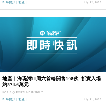
即時快訊
|
地產
|
July 22, 2026
地產｜海瑅灣II周六首輪開售108伙 折實入場
約574.6萬元
KORIS @ FORTUNE INSIGHT
即時快訊
|
地產
|
July 21, 2026