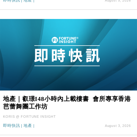
司
即時快訊
|
地產
|
August 5, 2026
地產｜叡璟I48小時內上載樓書 會所專享香港
芭蕾舞團工作坊
KORIS @ FORTUNE INSIGHT
即時快訊
|
地產
|
August 3, 2026