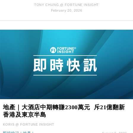
47仙
TONY CHUNG @ FORTUNE INSIGHT
財經｜滙豐上調香港今年GDP預測至4.5% 看好貿易
17:33
February 20, 2026
及消費表現
本地｜假冒內地執法人員要求交「保證金」 43歲女子
16:47
損失近6900萬元
財經｜日經失守6.5萬點後回穩 全周仍升近2%
16:05
財經｜恒隆10月換帥 玩具「反」斗城亞洲CEO蔡德
15:47
粦接任
財經｜韓股反覆波動收跌 連挫7周創逾3年最長跌勢
15:11
財經｜內地7月美元計價出口增近24%勝預期 貿易順
13:44
差達1125億美元
財經｜日本春季三度入市撐日圓 4月單日斥6.28萬億
12:44
日圓干預創新高
地產｜大酒店中期轉賺2300萬元 斥21億翻新
國際｜特朗普料美伊戰事快結束 承認部分彈藥庫存緊
11:12
香港及東京半島
張
KORIS @ FORTUNE INSIGHT
財經｜SA售股自救後再出手 斥4億美元押注未上市公
15:59