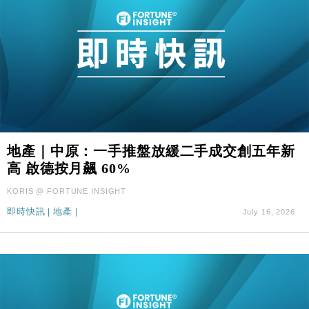
地產｜中原：一手推盤放緩二手成交創五年新
高 啟德按月飆 60%
KORIS @ FORTUNE INSIGHT
即時快訊
|
地產
|
July 16, 2026