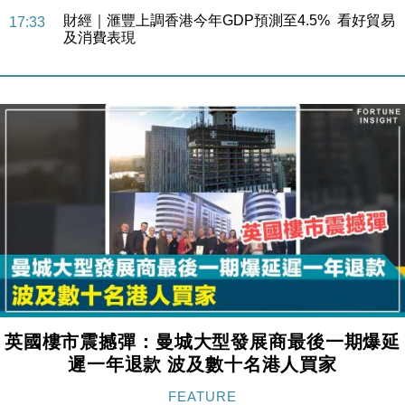
本地｜假冒內地執法人員要求交「保證金」 43歲女子
16:47
損失近6900萬元
財經｜日經失守6.5萬點後回穩 全周仍升近2%
16:05
財經｜恒隆10月換帥 玩具「反」斗城亞洲CEO蔡德
15:47
粦接任
財經｜韓股反覆波動收跌 連挫7周創逾3年最長跌勢
15:11
財經｜內地7月美元計價出口增近24%勝預期 貿易順
13:44
差達1125億美元
財經｜日本春季三度入市撐日圓 4月單日斥6.28萬億
12:44
日圓干預創新高
國際｜特朗普料美伊戰事快結束 承認部分彈藥庫存緊
11:12
張
英國樓市震撼彈：曼城大型發展商最後一期爆延
財經｜SA售股自救後再出手 斥4億美元押注未上市公
15:59
司
遲一年退款 波及數十名港人買家
財經｜華僑銀行上半年淨利創新高 中期息增15%至
18:31
FEATURE