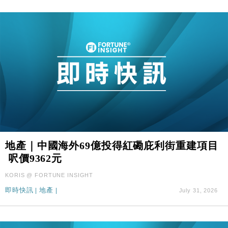
地產｜中國海外69億投得紅磡庇利街重建項目
呎價9362元
KORIS @ FORTUNE INSIGHT
即時快訊
|
地產
|
July 31, 2026