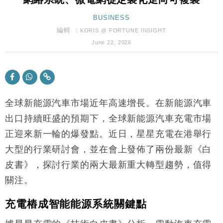
手
財經｜黑石傳再籌逾360億美元 支援Anthropic租用
BUSINESS
11:40
Google晶片
編輯 ：
KORIS @ FORTUNE INSIGHT
財經｜韓股反覆波動收跌 連挫7周創逾3年最長跌勢
15:11
June 22, 2026
財經｜內地7月美元計價出口增近24%勝預期 貿易順
13:44
差達1125億美元
財經｜日本春季三度入市撐日圓 4月單日斥6.28萬億
12:44
日圓干預創新高
全球新能源汽車市場近年高速增長。在新能源汽車
國際｜特朗普料美伊戰事快結束 承認部分彈藥庫存緊
出口持續旺盛的預期下，全球新能源汽車充電市場
11:12
張
正迎來新一輪的爆發點。近日，星星充電在港舉行
財經｜SA售股自救後再出手 斥4億美元押注未上市公
15:59
大型的行業研討會，並在會上發佈了兩份最新《白
司
皮書》，探討行業的兩大最新重大轉型趨勢，值得
財經｜精星香港夥菜鳥拓全球智慧倉儲市場 加快海外
11:30
市場落地
關注。
地產｜大酒店中期轉賺2300萬元 斥21億翻新香港及
14:50
東京半島
充電樁成智能能源系統關鍵點
國際｜特朗普赴洛杉磯高球場活動前 男子攜槍彈被捕
13:12