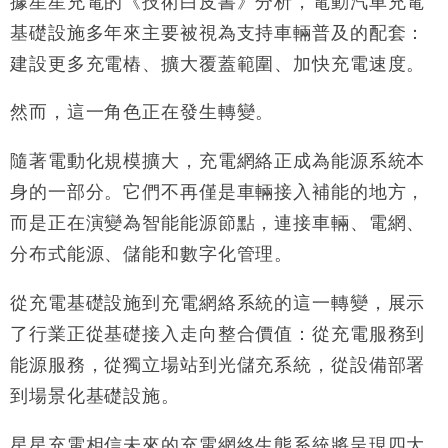
據星星充電的《技術白皮書》分析，電動汽車充電
基礎設施多年來主要被視為支持車輛普及的配套：
財經｜香港7月PMI回落至51 企業擴張放慢兼縮減人
12:30
手
建設更多充電樁、擴大覆蓋範圍、加快充電速度。
財經｜黑石傳再籌逾360億美元 支援Anthropic租用
11:40
Google晶片
然而，這一角色正在發生轉變。
隨著電動化規模擴大，充電網絡正成為能源系統本
身的一部分。它們不再僅是車輛接入補能的地方，
而是正在演變為智能能源節點，連接車輛、電網、
分布式能源、儲能和數字化管理。
從充電基礎設施到充電網絡系統的這一轉變，展示
了行業正從基礎接入走向整合價值：從充電服務到
能源服務，從獨立場站到光儲充系統，從設備部署
到場景化基礎設施。
星星充電相信未來的充電網絡生態系統將呈現四大