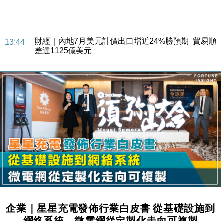
財經｜韓股反覆波動收跌 連挫7周創逾3年最長跌勢
15:11
財經｜內地7月美元計價出口增近24%勝預期 貿易順
13:44
差達1125億美元
財經｜日本春季三度入市撐日圓 4月單日斥6.28萬億
12:44
日圓干預創新高
國際｜特朗普料美伊戰事快結束 承認部分彈藥庫存緊
11:12
張
財經｜SA售股自救後再出手 斥4億美元押注未上市公
15:59
司
財經｜精星香港夥菜鳥拓全球智慧倉儲市場 加快海外
11:30
市場落地
地產｜大酒店中期轉賺2300萬元 斥21億翻新香港及
14:50
東京半島
國際｜特朗普赴洛杉磯高球場活動前 男子攜槍彈被捕
13:12
企業｜星星充電發佈行業白皮書 從基礎設施到
財經｜香港7月PMI回落至51 企業擴張放慢兼縮減人
12:30
網絡系統、微電網從定製化走向可複製