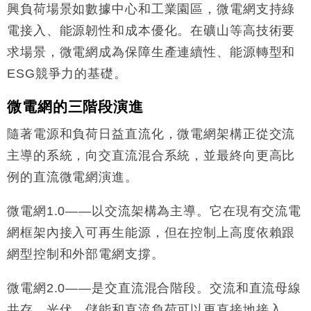
興負荷場景如數據中心和工業園區，微電網支持綠
電接入、能源韌性和成本優化。在礦山等高技術要
求場景，微電網成為保障生產連續性、能源轉型和
ESG競爭力的基礎。
微電網的三階段演進
隨著電源和負荷日益直流化，微電網架構正從交流
主導的系統，向交直流混合系統，並最終向更高比
例的直流微電網演進。
微電網1.0——以交流架構為主導。它在現有交流電
網框架內接入可再生能源，但在控制上高度依賴跟
網型控制和外部電網支撐。
微電網2.0——是交直流混合階段。交流和直流母線
共存，光伏、儲能和直流負荷可以更直接地接入。