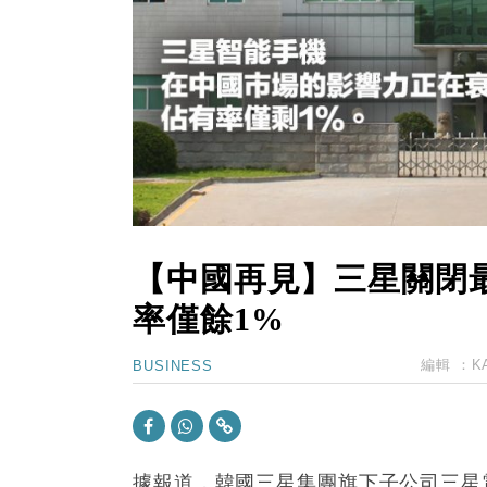
15:47
財經｜恒隆10月換帥 玩具「反」斗
15:11
財經｜韓股反覆波動收跌 連挫7周
13:44
財經｜內地7月美元計價出口增近24
12:44
財經｜日本春季三度入市撐日圓 4月
11:12
國際｜特朗普料美伊戰事快結束 承
15:59
財經｜SA售股自救後再出手 斥4
【中國再見】三星關閉
率僅餘1%
編輯 ：
K
BUSINESS
據報道，韓國三星集團旗下子公司三星