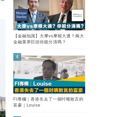
【金融知識】大摩vs摩根大通？兩大
金融業界巨頭你能分清嗎？
4
FI專欄｜香港失去了一個吋嘴敢言的
富豪｜Louise