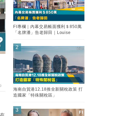
FI專欄｜內幕交易帳面獲利＄850萬
「名牌潘」告老歸田｜Louise
2
9
海南自貿港12.18推全新關稅政策 打
造國家「特殊關稅區」
3
星在