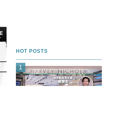
HOT POSTS
1
FI專欄｜內幕交易帳面獲利＄850萬
「名牌潘」告老歸田｜Louise