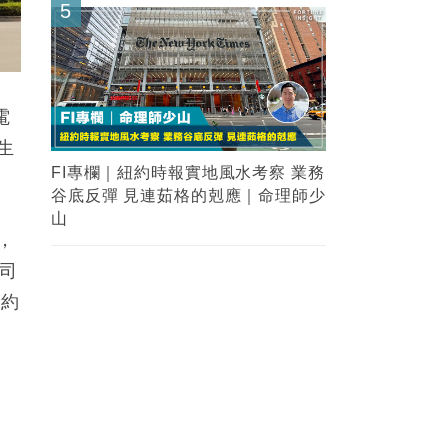
5
電
生
FI專欄｜紐約時報實地風水考察 業務
谷底反彈 見連茹格的剋應｜命理師少
山
，
公司
產約
不