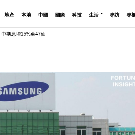
地產
本地
中國
國際
科技
生活
專訪
專
中期息增15%至47仙
4.5% 看好貿易及消費表現
金」 43歲女子損失近6900萬元
周仍升近2%
城亞洲CEO蔡德粦接任
創逾3年最長跌勢
%勝預期 貿易順差達1125億美元
單日斥6.28萬億日圓干預創新高
認部分彈藥庫存緊張
億美元押注未上市公司
中期息增15%至47仙
4.5% 看好貿易及消費表現
金」 43歲女子損失近6900萬元
周仍升近2%