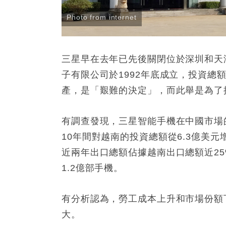
Photo from internet
三星早在去年已先後關閉位於深圳和天
子有限公司於1992年底成立，投資總
產，是「艱難的決定」，而此舉是為了
有調查發現，三星智能手機在中國市場的
10年間對越南的投資總額從6.3億美
近兩年出口總額佔據越南出口總額近2
1.2億部手機。
有分析認為，勞工成本上升和市場份額
大。