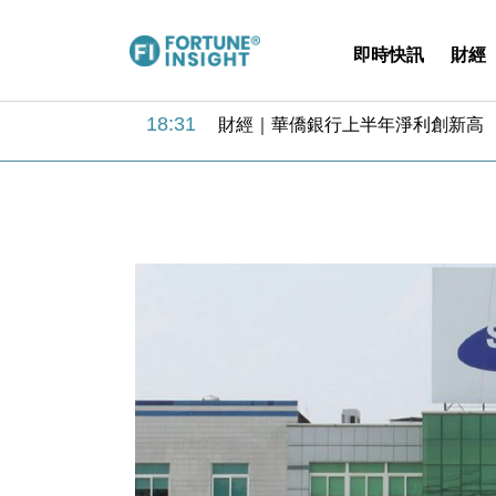
即時快訊
財經
18:31
財經｜華僑銀行上半年淨利創新高 
17:33
財經｜滙豐上調香港今年GDP預測至
16:47
本地｜假冒內地執法人員要求交「保證
16:05
財經｜日經失守6.5萬點後回穩 全
15:47
財經｜恒隆10月換帥 玩具「反」斗
15:11
財經｜韓股反覆波動收跌 連挫7周
13:44
財經｜內地7月美元計價出口增近24
12:44
財經｜日本春季三度入市撐日圓 4月
11:12
國際｜特朗普料美伊戰事快結束 承
15:59
財經｜SA售股自救後再出手 斥4
18:31
財經｜華僑銀行上半年淨利創新高 
17:33
財經｜滙豐上調香港今年GDP預測至
16:47
本地｜假冒內地執法人員要求交「保證
16:05
財經｜日經失守6.5萬點後回穩 全