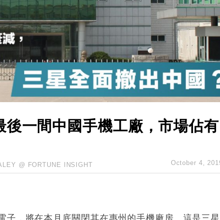
城亞洲CEO蔡德粦接任
創逾3年最長跌勢
%勝預期 貿易順差達1125億美元
單日斥6.28萬億日圓干預創新高
認部分彈藥庫存緊張
億美元押注未上市公司
最後一間中國手機工廠，市場佔有
October 4, 201
ALEY @ FORTUNE INSIGHT
電子，將在本月底關閉其在惠州的手機廠房。這是三