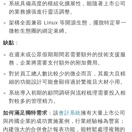
系統具備高度的模組化擴展性，能隨著上市公司
的業務擴張進行靈活調整
。
架構全面兼容 Linux 等開源生態，擺脫特定單一
微軟生態圈的綁定束縛
。
缺點
：
在週末或公眾假期期間若需要額外的技術支援服
務，企業將需要支付額外的附加費用
。
對於員工總人數比較少的微企而言，其龐大且精
細的功能設計可能會顯得過於繁複且大材小用
。
系統導入初期的顧問調研與流程梳理需要投入相
對較多的管理精力
。
如何滿足獨特需求
：該
會計系統
擁有大量上市公司
與跨國企業的成功實施案例，行業經驗極為豐富；
內建強大的合併會計報表功能，能輕鬆處理複雜的