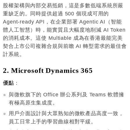
股權架構與內部交易抵銷，這是多數低端系統所嚴
重缺乏的。同時提供超過 500 個現成可用的
Agent-ready API，在企業部署 Agentic AI（智能
體人工智慧）時，能實質且大幅度地削減 AI Token
的消耗成本。這使 Multiable 成為在香港最能完美
契合上市公司複雜合規與前瞻 AI 轉型需求的最佳會
計系統
。
2. Microsoft Dynamics 365
優點
：
與微軟旗下的 Office 辦公系列及 Teams 軟體擁
有極高原生集成度
。
用戶介面設計與大眾熟知的微軟產品高度一致，
員工日常上手的學習曲線相對平緩
。