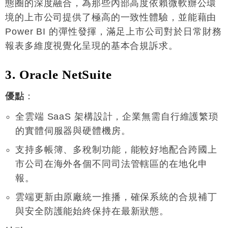
態圈的深度融合，為那些內部高度依賴微軟辦公環
境的上市公司提供了極高的一致性體驗，並能藉由
Power BI 的彈性發揮，滿足上市公司對於日常財務
報表多維度視覺化呈現的基本合規訴求
。
3. Oracle NetSuite
優點
：
全雲端 SaaS 架構設計，企業無需自行維護繁琐
的實體伺服器與硬體機房
。
支持多帳簿、多稅制功能，能較好地配合跨國上
市公司在海外各個不同司法管轄區的在地化申
報
。
雲端更新由原廠統一推播，確保系統的合規補丁
與安全防護能始終保持在最新狀態
。