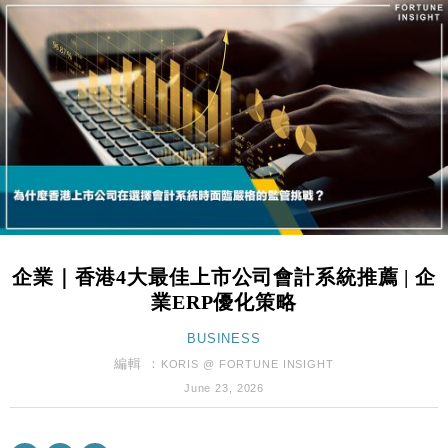
東京半島
國際｜特朗普赴洛杉磯高球場活動前 男子攜槍彈被捕
13:12
財經｜香港7月PMI回落至51 企業擴張放慢兼縮減人
12:30
手
財經｜黑石傳再籌逾360億美元 支援Anthropic租用
11:40
Google晶片
財經｜美商務部擬擴大金屬關稅範圍 14類產品或加徵
10:57
25%
本地｜新世界K11 9月升級會員制度 增鉑金卡級別鎖
18:15
定高消費客群
企業｜香港4大最佳上市公司會計系統推薦 | 企
財經｜本港6月零售額連升14個月 珠寶鐘錶銷售升勢
17:40
業ERP優化策略
最強
財經｜滙控重啟最多10億美元回購 派息比率目標維持
16:33
BUSINESS
50%
編輯 ：
KORIS @ FORTUNE INSIGHT
財經｜SA售股自救後再出手 斥4億美元押注未上市公
15:59
June 23, 2026
司
財經｜精星香港夥菜鳥拓全球智慧倉儲市場 加快海外
11:30