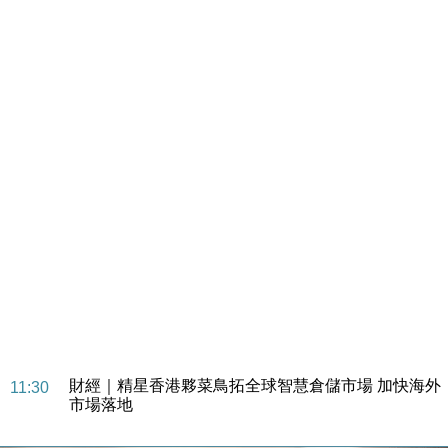
財經｜SA售股自救後再出手 斥4億美元押注未上市公
15:59
司
財經｜精星香港夥菜鳥拓全球智慧倉儲市場 加快海外
11:30
市場落地
地產｜大酒店中期轉賺2300萬元 斥21億翻新香港及
14:50