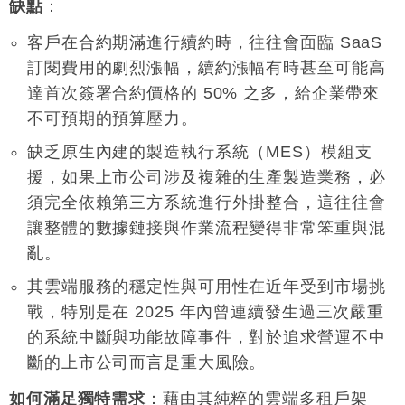
缺點
：
客戶在合約期滿進行續約時，往往會面臨 SaaS
訂閱費用的劇烈漲幅，續約漲幅有時甚至可能高
達首次簽署合約價格的 50% 之多，給企業帶來
不可預期的預算壓力
。
缺乏原生內建的製造執行系統（MES）模組支
援，如果上市公司涉及複雜的生產製造業務，必
須完全依賴第三方系統進行外掛整合，這往往會
讓整體的數據鏈接與作業流程變得非常笨重與混
亂
。
其雲端服務的穩定性與可用性在近年受到市場挑
戰，特別是在 2025 年內曾連續發生過三次嚴重
的系統中斷與功能故障事件，對於追求營運不中
斷的上市公司而言是重大風險
。
如何滿足獨特需求
：藉由其純粹的雲端多租戶架