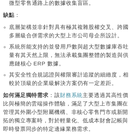
微型零售通路上的數據收集盲區
。
缺點
：
底層架構並非針對具有極其複雜股權交叉、跨國
多層級合併需求的大型上市公司母企所設計
。
系統所能支持的並發用戶數與超大型數據庫吞吐
量有其天然上限，無法承載集團整體的製造與供
應鏈核心 ERP 數據
。
其安全性合規認證與權限審計追蹤的細緻度，相
較於頂級的企業級解決方案仍有一定差距
。
如何滿足獨特需求
：該
財務系統
主要透過其高性價
比與極簡的雲端操作體驗，滿足了大型上市集團在
管理其外圍小型附屬機構、非核心零售門市或新開
拓的獨立專案時，對於輕量化、低成本財會記帳與
即時發票同步的特定邊緣業務需求
。