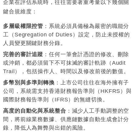
企業在評估系統時，往往需要著重考量以下幾個關
鍵合規維度
：
多層級權限控管
：系統必須具備極為嚴密的職能分
工（Segregation of Duties）設定，防止未授權的
人員變更關鍵財務分錄
。
完善的審計追蹤
：任何一筆會計憑證的修改、刪除
或沖銷，都必須留下不可抹滅的審計軌跡（Audit
Trail），包括操作人、時間以及修改前後的數值
。
多幣別與多準則轉換
：上市公司往往在海外擁有子
公司，系統需支持香港財務報告準則（HKFRS）與
國際財務報告準則（IFRS）的無縫切換
。
高度的自動化與系統整合
：減少人工手動調整的空
間，將前線業務數據、供應鏈數據自動生成會計分
錄，降低人為舞弊與出錯的風險
。