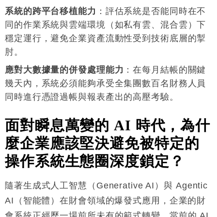
系統的跨平台移植能力
：評估系統是否能同時在不
同的作業系統與雲端環境（如私有雲、混合雲）下
穩定運行，避免企業資產流動性受到技術底層的掣
肘
。
應對大數據量的併發處理能力
：在每月結帳的關鍵
幾天內，系統必須能夠承受全集團數百名財務人員
同時進行憑證過帳與報表產出的高壓考驗
。
面對瞬息萬變的
AI
時代，為什
麼企業應該堅決避免被特定的
操作系統生態圈深度鎖定？
隨著生成式人工智慧（Generative AI）與 Agentic
AI（智能體）在財會領域的爆發式應用，企業的財
會系統正經歷一場前所未有的範式轉變。當前的 AI