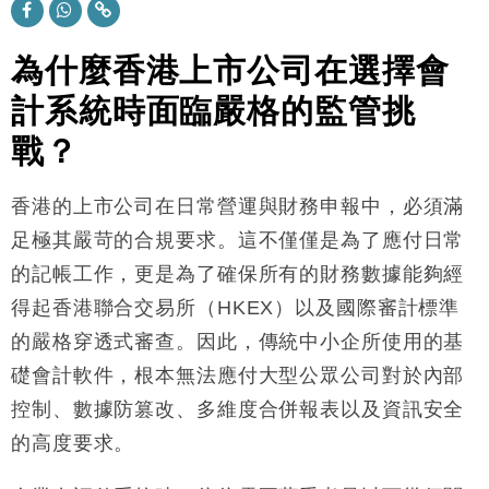
市場落地
地產｜大酒店中期轉賺2300萬元 斥21億翻新香港及
14:50
東京半島
為什麼香港上市公司在選擇會
國際｜特朗普赴洛杉磯高球場活動前 男子攜槍彈被捕
13:12
計系統時面臨嚴格的監管挑
戰？
財經｜香港7月PMI回落至51 企業擴張放慢兼縮減人
12:30
手
財經｜黑石傳再籌逾360億美元 支援Anthropic租用
11:40
香港的上市公司在日常營運與財務申報中，必須滿
Google晶片
足極其嚴苛的合規要求。這不僅僅是為了應付日常
財經｜美商務部擬擴大金屬關稅範圍 14類產品或加徵
10:57
的記帳工作，更是為了確保所有的財務數據能夠經
25%
得起香港聯合交易所（HKEX）以及國際審計標準
本地｜新世界K11 9月升級會員制度 增鉑金卡級別鎖
18:15
定高消費客群
的嚴格穿透式審查。因此，傳統中小企所使用的基
財經｜本港6月零售額連升14個月 珠寶鐘錶銷售升勢
17:40
礎會計軟件，根本無法應付大型公眾公司對於內部
最強
控制、數據防篡改、多維度合併報表以及資訊安全
財經｜滙控重啟最多10億美元回購 派息比率目標維持
16:33
50%
的高度要求
。