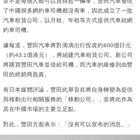
東京半島
並不是每個人都可以買得起一輛車，豐田汽車發現
國際｜特朗普赴洛杉磯高球場活動前 男子攜槍彈被捕
了中國很多網約車司機都沒有車，因此成立了一批
13:12
汽車租賃公司，以月租、年租等方式提供汽車給網
財經｜香港7月PMI回落至51 企業擴張放慢兼縮減人
12:30
約車司機。
手
財經｜黑石傳再籌逾360億美元 支援Anthropic租用
11:40
據報道，豐田汽車將對滴滴出行投資約600億日元
Google晶片
（約43.1億港元），將組建汽車租賃公司。新公司
財經｜美商務部擬擴大金屬關稅範圍 14類產品或加徵
10:57
25%
將購買豐田汽車並借給司機，而汽車的維修則由豐
本地｜新世界K11 9月升級會員制度 增鉑金卡級別鎖
18:15
田的經銷商負責。
定高消費客群
財經｜本港6月零售額連升14個月 珠寶鐘錶銷售升勢
17:40
有日本媒體評論，豐田此舉旨在將自身轉變為提供
最強
與移動出行相關服務的「移動公司」，並將此作為
財經｜滙控重啟最多10億美元回購 派息比率目標維持
16:33
其在中國市場的主要立足點。
50%
對此，豐田方面表示：「沒有可以宣布的消息。」