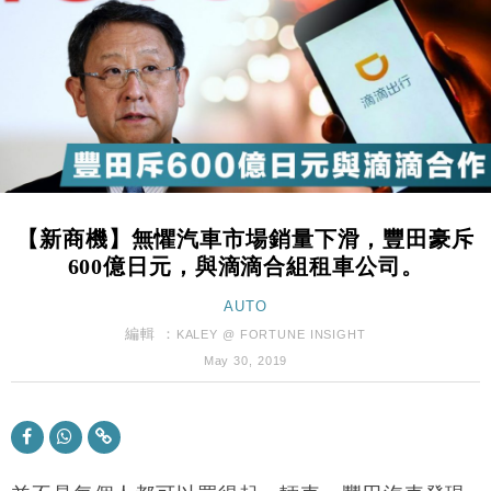
財經｜香港7月PMI回落至51 企業擴張放慢兼縮減人
12:30
手
財經｜黑石傳再籌逾360億美元 支援Anthropic租用
11:40
Google晶片
財經｜美商務部擬擴大金屬關稅範圍 14類產品或加徵
10:57
25%
本地｜新世界K11 9月升級會員制度 增鉑金卡級別鎖
18:15
定高消費客群
【新商機】無懼汽車市場銷量下滑，豐田豪斥
財經｜本港6月零售額連升14個月 珠寶鐘錶銷售升勢
17:40
600億日元，與滴滴合組租車公司。
最強
財經｜滙控重啟最多10億美元回購 派息比率目標維持
AUTO
16:33
50%
編輯 ：
KALEY @ FORTUNE INSIGHT
財經｜SA售股自救後再出手 斥4億美元押注未上市公
15:59
May 30, 2019
司
財經｜精星香港夥菜鳥拓全球智慧倉儲市場 加快海外
11:30
市場落地
地產｜大酒店中期轉賺2300萬元 斥21億翻新香港及
14:50