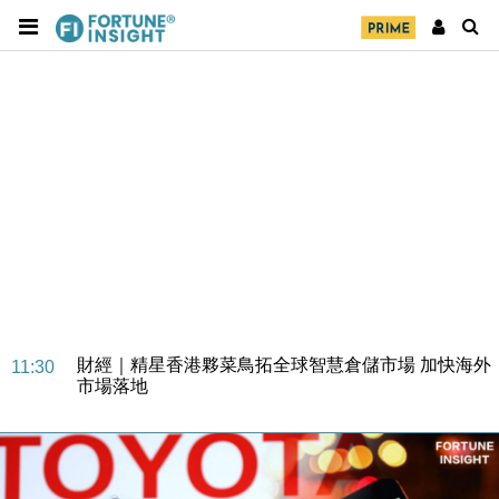
財經｜SA售股自救後再出手 斥4億美元押注未上市公
15:59
司
財經｜精星香港夥菜鳥拓全球智慧倉儲市場 加快海外
11:30
市場落地
地產｜大酒店中期轉賺2300萬元 斥21億翻新香港及
14:50
東京半島
國際｜特朗普赴洛杉磯高球場活動前 男子攜槍彈被捕
13:12