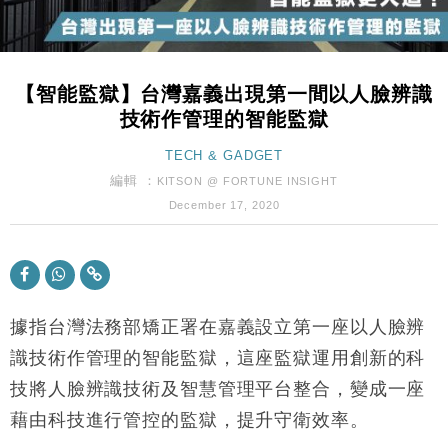
本地｜新世界K11 9月升級會員制度 增鉑金卡級別鎖
18:15
定高消費客群
財經｜本港6月零售額連升14個月 珠寶鐘錶銷售升勢
17:40
最強
【智能監獄】台灣嘉義出現第一間以人臉辨識
財經｜滙控重啟最多10億美元回購 派息比率目標維持
16:33
技術作管理的智能監獄
50%
財經｜SHEIN傳最快8月中招股 估值料降至400億美
TECH & GADGET
15:11
元以下
編輯 ：
KITSON @ FORTUNE INSIGHT
財經｜精星香港夥菜鳥拓全球智慧倉儲市場 加快海外
11:30
December 17, 2020
市場落地
地產｜大酒店中期轉賺2300萬元 斥21億翻新香港及
14:50
東京半島
國際｜特朗普赴洛杉磯高球場活動前 男子攜槍彈被捕
13:12
據指台灣法務部矯正署在嘉義設立第一座以人臉辨
財經｜香港7月PMI回落至51 企業擴張放慢兼縮減人
識技術作管理的智能監獄，這座監獄運用創新的科
12:30
手
技將人臉辨識技術及智慧管理平台整合，變成一座
財經｜黑石傳再籌逾360億美元 支援Anthropic租用
11:40
藉由科技進行管控的監獄，提升守衛效率。
Google晶片