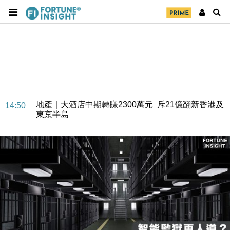
財經｜精星香港夥菜鳥拓全球智慧倉儲市場 加快海外
11:30
市場落地
地產｜大酒店中期轉賺2300萬元 斥21億翻新香港及
14:50
東京半島
國際｜特朗普赴洛杉磯高球場活動前 男子攜槍彈被捕
13:12
財經｜香港7月PMI回落至51 企業擴張放慢兼縮減人
12:30
手
財經｜黑石傳再籌逾360億美元 支援Anthropic租用
11:40
Google晶片
財經｜美商務部擬擴大金屬關稅範圍 14類產品或加徵
10:57
25%