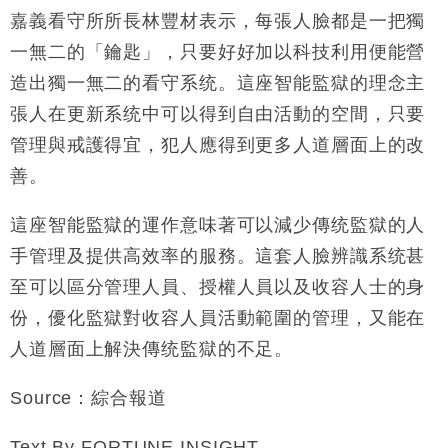
財經｜美商務部擬擴大金屬關稅範圍 14類產品或加徵
10:57
嘉義看守所所長林豐材表示，每張人臉都是一把獨
25%
一無二的「鑰匙」，只要好好加以科技利用便能營
本地｜新世界K11 9月升級會員制度 增鉑金卡級別鎖
18:15
定高消費客群
造出獨一無二的看守系统。這座智能監獄的理念主
財經｜本港6月零售額連升14個月 珠寶鐘錶銷售升勢
17:40
張人在更新系统中可以得到自由活動的空間，只要
最強
管理與戒護得宜，犯人應得到更多人道層面上的改
財經｜滙控重啟最多10億美元回購 派息比率目標維持
16:33
善。
50%
財經｜SHEIN傳最快8月中招股 估值料降至400億美
15:11
這座智能監獄的運作意味著可以減少傳统監獄的人
元以下
手管理及提供高效率的服務。這套人臉辨識系统甚
至可以區分管理人員、授權人員以及收容人士的身
份，優化監獄對收容人員活動範圍的管理，又能在
人道層面上解決傳统監獄的不足。
Source：綜合報道
Text By FORTUNE INSIGHT