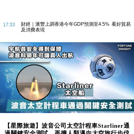
財經｜華僑銀行上半年淨利創新高 中期息增15%至
18:31
47仙
財經｜滙豐上調香港今年GDP預測至4.5% 看好貿易
17:33
及消費表現
本地｜假冒內地執法人員要求交「保證金」 43歲女子
16:47
損失近6900萬元
財經｜日經失守6.5萬點後回穩 全周仍升近2%
16:05
財經｜恒隆10月換帥 玩具「反」斗城亞洲CEO蔡德
15:47
粦接任
財經｜韓股反覆波動收跌 連挫7周創逾3年最長跌勢
15:11
財經｜內地7月美元計價出口增近24%勝預期 貿易順
13:44
差達1125億美元
財經｜日本春季三度入市撐日圓 4月單日斥6.28萬億
12:44
日圓干預創新高
【星際旅遊】波音公司太空計程車Starliner通
國際｜特朗普料美伊戰事快結束 承認部分彈藥庫存緊
11:12
過關鍵安全測試，再擴人類邁向太空旅行步伐