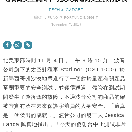
張
財經｜SA售股自救後再出手 斥4億美元押注未上市公
TECH & GADGET
15:59
司
編輯 ：
FUNG @ FORTUNE INSIGHT
財經｜華僑銀行上半年淨利創新高 中期息增15%至
18:31
November 7, 2019
47仙
財經｜滙豐上調香港今年GDP預測至4.5% 看好貿易
17:33
及消費表現
本地｜假冒內地執法人員要求交「保證金」 43歲女子
16:47
損失近6900萬元
北美東部時間 11 月 4 日，上午 9 時 15 分，波音
財經｜日經失守6.5萬點後回穩 全周仍升近2%
公司旗下的太空計程車 Starliner（CST-1000）於
16:05
新墨西哥州沙漠地帶進行了一個對於量產有關產品
財經｜恒隆10月換帥 玩具「反」斗城亞洲CEO蔡德
15:47
至關重要的安全測試，並獲得通過。儘管在測試期
粦接任
間發生了降落傘的故障，不過波音公司的商品的確
財經｜韓股反覆波動收跌 連挫7周創逾3年最長跌勢
15:11
被證實有效在未來保護宇航員的人身安全。「這真
財經｜內地7月美元計價出口增近24%勝預期 貿易順
13:44
是一個傑出的成就，」波音公司的發言人 Jessica
差達1125億美元
Landa 興奮地指出，「今天的發射台中止測試非常
財經｜日本春季三度入市撐日圓 4月單日斥6.28萬億
12:44