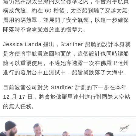
這仍然在該太空船的安全標準之內，不會對宇航員
構成危險。約在 60 秒後，太空船剝離了穿越太氣
層用的隔熱罩，並展開了安全氣囊，以進一步確保
降落時不會承受過於重的衝擊力。
Jessica Landa 指出，Starliner 船艙的設計本身就
是方便將宇航員送回地面的，這個設計也同時讓船
艙可以重覆使用。不過她亦透露一次在佛羅里達州
進行的發射台中止測試中，船艙就跌落了大海中。
目前波音公司對於 Starliner 計劃的下一步在本年
12 月 17 日，將會於佛羅里達州進行對國際太空站
的無人任務。