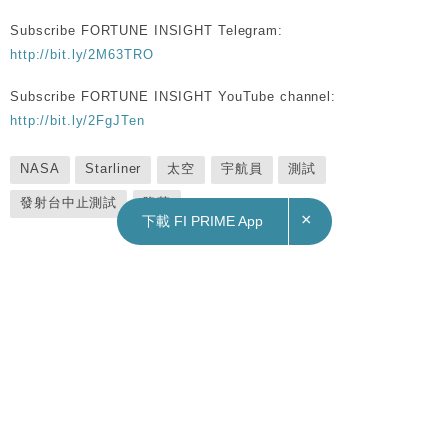
Subscribe FORTUNE INSIGHT Telegram:
http://bit.ly/2M63TRO
Subscribe FORTUNE INSIGHT YouTube channel:
http://bit.ly/2FgJTen
NASA
Starliner
太空
宇航員
測試
發射台中止測試
降落
×
下載 FI PRIME App