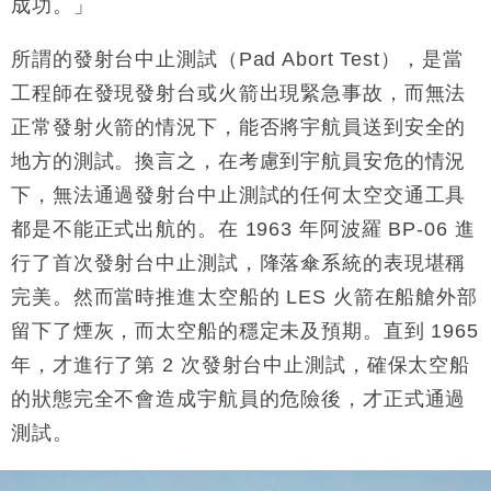
成功。」
日圓干預創新高
國際｜特朗普料美伊戰事快結束 承認部分彈藥庫存緊
11:12
所謂的發射台中止測試（Pad Abort Test），是當
張
工程師在發現發射台或火箭出現緊急事故，而無法
財經｜SA售股自救後再出手 斥4億美元押注未上市公
15:59
司
正常發射火箭的情況下，能否將宇航員送到安全的
地方的測試。換言之，在考慮到宇航員安危的情況
下，無法通過發射台中止測試的任何太空交通工具
都是不能正式出航的。在 1963 年阿波羅 BP-06 進
行了首次發射台中止測試，䧏落傘系統的表現堪稱
完美。然而當時推進太空船的 LES 火箭在船艙外部
留下了煙灰，而太空船的穩定未及預期。直到 1965
年，才進行了第 2 次發射台中止測試，確保太空船
的狀態完全不會造成宇航員的危險後，才正式通過
測試。