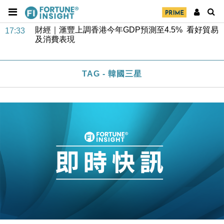
財經｜華僑銀行上半年淨利創新高 中期息增15%至
18:31
47仙
財經｜滙豐上調香港今年GDP預測至4.5% 看好貿易
17:33
及消費表現
本地｜假冒內地執法人員要求交「保證金」 43歲女子
16:47
損失近6900萬元
TAG - 韓國三星
財經｜日經失守6.5萬點後回穩 全周仍升近2%
16:05
財經｜恒隆10月換帥 玩具「反」斗城亞洲CEO蔡德
15:47
粦接任
財經｜韓股反覆波動收跌 連挫7周創逾3年最長跌勢
15:11
財經｜內地7月美元計價出口增近24%勝預期 貿易順
13:44
差達1125億美元
財經｜日本春季三度入市撐日圓 4月單日斥6.28萬億
12:44
日圓干預創新高
國際｜特朗普料美伊戰事快結束 承認部分彈藥庫存緊
11:12
張