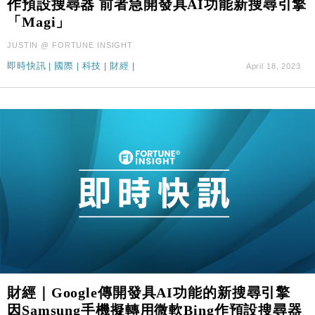
作預設搜尋器 前者急開發具AI功能新搜尋引擎
國際｜特朗普料美伊戰事快結束 承認部分彈藥庫存緊
11:12
「Magi」
張
財經｜SA售股自救後再出手 斥4億美元押注未上市公
15:59
JUSTIN @ FORTUNE INSIGHT
司
即時快訊
|
國際
|
科技
|
財經
|
April 18, 2023
財經｜Google傳開發具AI功能的新搜尋引擎
因Samsung手機擬轉用微軟Bing作預設搜尋器