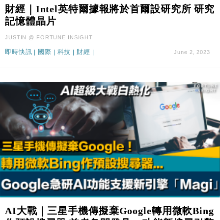
財經｜SA售股自救後再出手 斥4億美元押注未上市公
15:59
財經｜Intel英特爾據報將於首爾設研究所 研究
司
記憶體晶片
財經｜華僑銀行上半年淨利創新高 中期息增15%至
18:31
JUSTIN @ FORTUNE INSIGHT
47仙
即時快訊
|
國際
|
科技
|
財經
|
June 2, 2023
財經｜滙豐上調香港今年GDP預測至4.5% 看好貿易
17:33
及消費表現
本地｜假冒內地執法人員要求交「保證金」 43歲女子
16:47
損失近6900萬元
財經｜日經失守6.5萬點後回穩 全周仍升近2%
16:05
財經｜恒隆10月換帥 玩具「反」斗城亞洲CEO蔡德
15:47
粦接任
財經｜韓股反覆波動收跌 連挫7周創逾3年最長跌勢
15:11
財經｜內地7月美元計價出口增近24%勝預期 貿易順
13:44
差達1125億美元
財經｜日本春季三度入市撐日圓 4月單日斥6.28萬億
12:44
AI大戰｜三星手機傳擬棄Google轉用微軟Bing
日圓干預創新高