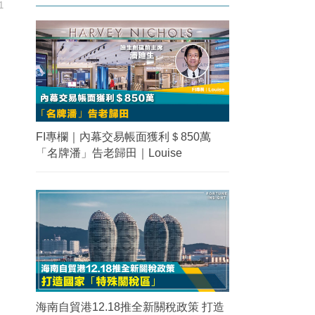
1
FI專欄｜內幕交易帳面獲利＄850萬
「名牌潘」告老歸田｜Louise
海南自貿港12.18推全新關稅政策 打造