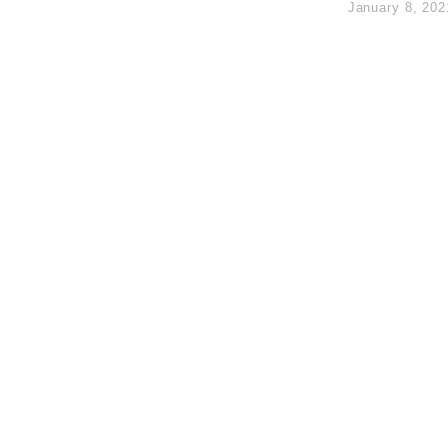
January 8, 202
度 增鉑金卡級別鎖定高消費客群
 珠寶鐘錶銷售升勢最強
派息比率目標維持50%
估值料降至400億美元以下