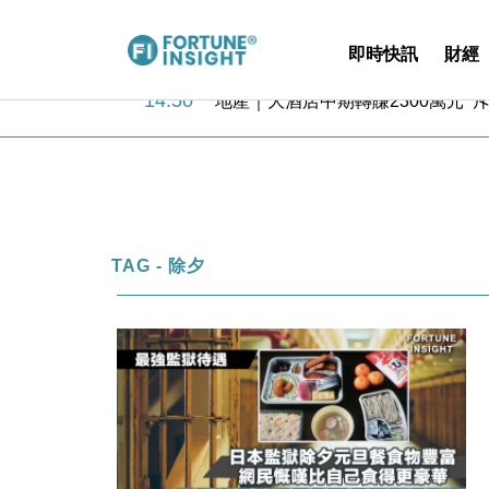
即時快訊
財經
11:30
財經｜精星香港夥菜鳥拓全球智慧倉
14:50
地產｜大酒店中期轉賺2300萬元 
13:12
國際｜特朗普赴洛杉磯高球場活動前
12:30
財經｜香港7月PMI回落至51 企
11:40
財經｜黑石傳再籌逾360億美元 支援Ant
10:57
財經｜美商務部擬擴大金屬關稅範圍 
18:15
本地｜新世界K11 9月升級會員制
17:40
財經｜本港6月零售額連升14個月
TAG - 除夕
16:33
財經｜滙控重啟最多10億美元回購 
15:11
財經｜SHEIN傳最快8月中招股 
11:30
財經｜精星香港夥菜鳥拓全球智慧倉
14:50
地產｜大酒店中期轉賺2300萬元 
13:12
國際｜特朗普赴洛杉磯高球場活動前
12:30
財經｜香港7月PMI回落至51 企
11:40
財經｜黑石傳再籌逾360億美元 支援Ant
10:57
財經｜美商務部擬擴大金屬關稅範圍 