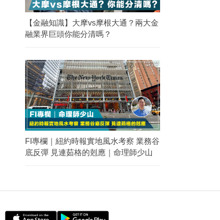
【金融知識】大摩vs摩根大通？兩大金
融業界巨頭你能分清嗎？
FI專欄｜紐約時報實地風水考察 業務谷
底反彈 見連茹格的剋應｜命理師少山