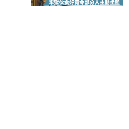
18:15
本地｜新世界K11 9月升級會員制
17:40
財經｜本港6月零售額連升14個月
16:33
財經｜滙控重啟最多10億美元回購 
15:11
財經｜SHEIN傳最快8月中招股 