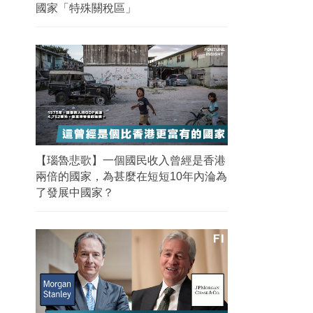
國家「特殊關稅區」
【瑙魯悲歌】一個國民收入曾經是香港
兩倍的國家，為甚麼在短短10年內淪為
了發展中國家？