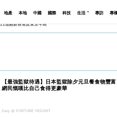
地產
本地
中國
國際
科技
生活
專訪
專
儲市場 加快海外市場落地
斥21億翻新香港及東京半島
 男子攜槍彈被捕
業擴張放慢兼縮減人手
hropic租用Google晶片
14類產品或加徵25%
度 增鉑金卡級別鎖定高消費客群
 珠寶鐘錶銷售升勢最強
派息比率目標維持50%
估值料降至400億美元以下
【最強監獄待遇】日本監獄除夕元旦餐食物豐富
儲市場 加快海外市場落地
網民慨嘆比自己食得更豪華
斥21億翻新香港及東京半島
 男子攜槍彈被捕
業擴張放慢兼縮減人手
hropic租用Google晶片
Gary @ FORTUNE INSIGHT
14類產品或加徵25%