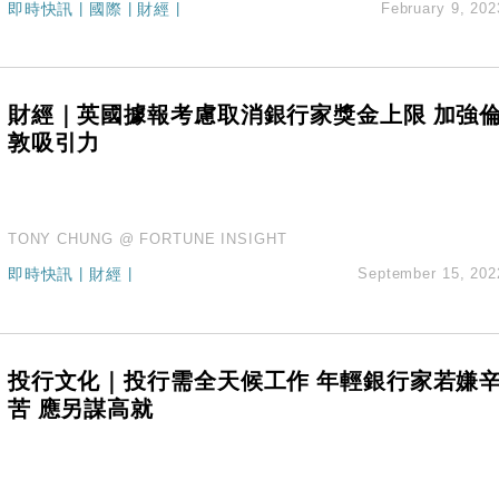
即時快訊
|
國際
|
財經
|
February 9, 202
認部分彈藥庫存緊張
億美元押注未上市公司
儲市場 加快海外市場落地
斥21億翻新香港及東京半島
財經｜英國據報考慮取消銀行家獎金上限 加強
 男子攜槍彈被捕
敦吸引力
TONY CHUNG @ FORTUNE INSIGHT
即時快訊
|
財經
|
September 15, 202
投行文化｜投行需全天候工作 年輕銀行家若嫌
苦 應另謀高就