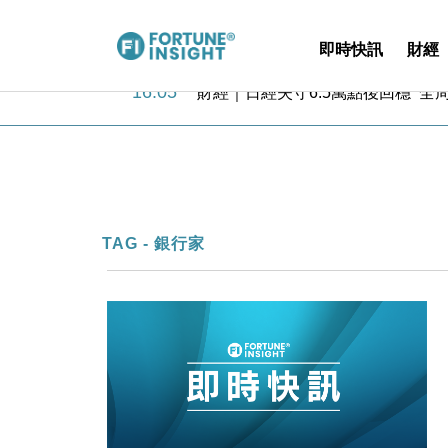
即時快訊
財經
16:05
財經｜日經失守6.5萬點後回穩 全
15:47
財經｜恒隆10月換帥 玩具「反」斗
15:11
財經｜韓股反覆波動收跌 連挫7周
13:44
財經｜內地7月美元計價出口增近24
12:44
財經｜日本春季三度入市撐日圓 4月
11:12
國際｜特朗普料美伊戰事快結束 承
15:59
財經｜SA售股自救後再出手 斥4
TAG - 銀行家
11:30
財經｜精星香港夥菜鳥拓全球智慧倉
14:50
地產｜大酒店中期轉賺2300萬元 
13:12
國際｜特朗普赴洛杉磯高球場活動前
16:05
財經｜日經失守6.5萬點後回穩 全
15:47
財經｜恒隆10月換帥 玩具「反」斗
15:11
財經｜韓股反覆波動收跌 連挫7周
13:44
財經｜內地7月美元計價出口增近24
12:44
財經｜日本春季三度入市撐日圓 4月