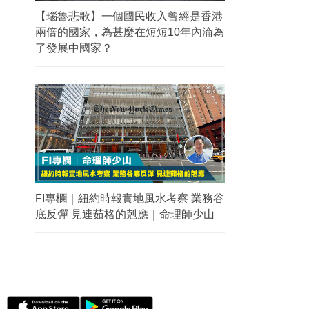
【瑙魯悲歌】一個國民收入曾經是香港
兩倍的國家，為甚麼在短短10年內淪為
了發展中國家？
FI專欄｜紐約時報實地風水考察 業務谷
底反彈 見連茹格的剋應｜命理師少山