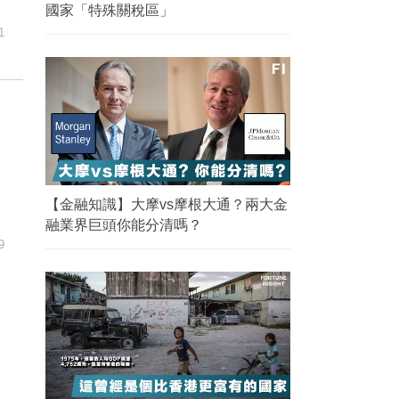
國家「特殊關稅區」
1
【金融知識】大摩vs摩根大通？兩大金
融業界巨頭你能分清嗎？
9