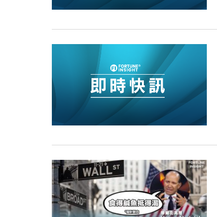
11:12
國際｜特朗普料美伊戰事快結束 承
15:59
財經｜SA售股自救後再出手 斥4
11:30
財經｜精星香港夥菜鳥拓全球智慧倉
14:50
地產｜大酒店中期轉賺2300萬元 
13:12
國際｜特朗普赴洛杉磯高球場活動前