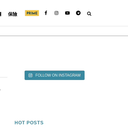
欄
保險
FOLLOW ON INSTAGRAM
另
HOT POSTS