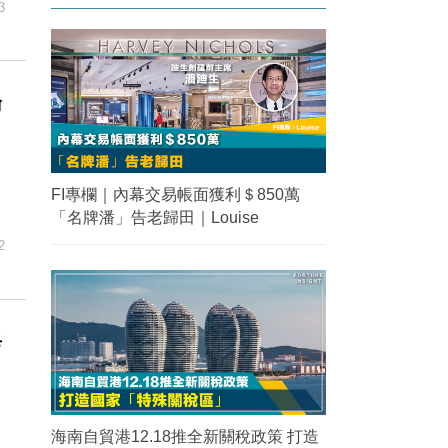
3
倫
FI專欄｜內幕交易帳面獲利＄850萬
「名牌潘」告老歸田｜Louise
2
辛
海南自貿港12.18推全新關稅政策 打造