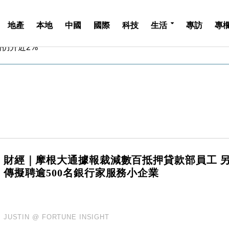
地產
本地
中國
國際
科技
生活
專訪
專
周仍升近2%
城亞洲CEO蔡德粦接任
創逾3年最長跌勢
%勝預期 貿易順差達1125億美元
單日斥6.28萬億日圓干預創新高
認部分彈藥庫存緊張
億美元押注未上市公司
儲市場 加快海外市場落地
斥21億翻新香港及東京半島
財經｜摩根大通據報裁減數百抵押貸款部員工 
 男子攜槍彈被捕
傳擬聘逾500名銀行家服務小企業
周仍升近2%
城亞洲CEO蔡德粦接任
創逾3年最長跌勢
%勝預期 貿易順差達1125億美元
JUSTIN @ FORTUNE INSIGHT
單日斥6.28萬億日圓干預創新高