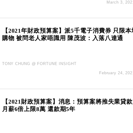
March 3, 202
單日斥6.28萬億日圓干預創新高
認部分彈藥庫存緊張
億美元押注未上市公司
【2021年財政預算案】派5千電子消費券 只限本
購物 被問老人家唔識用 陳茂波：入落八達通
TONY CHUNG @ FORTUNE INSIGHT
February 24, 202
【2021財政預算案】消息：預算案將推失業貸款
月薪6倍上限8萬 還款期5年