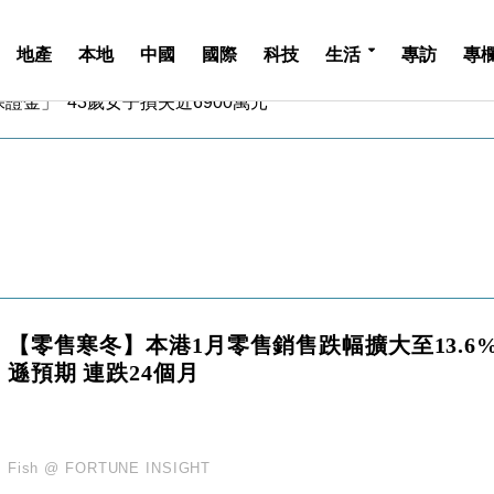
中期息增15%至47仙
地產
本地
中國
國際
科技
生活
專訪
專
4.5% 看好貿易及消費表現
金」 43歲女子損失近6900萬元
周仍升近2%
城亞洲CEO蔡德粦接任
創逾3年最長跌勢
%勝預期 貿易順差達1125億美元
單日斥6.28萬億日圓干預創新高
認部分彈藥庫存緊張
億美元押注未上市公司
中期息增15%至47仙
【零售寒冬】本港1月零售銷售跌幅擴大至13.6
4.5% 看好貿易及消費表現
遜預期 連跌24個月
金」 43歲女子損失近6900萬元
周仍升近2%
城亞洲CEO蔡德粦接任
創逾3年最長跌勢
Fish @ FORTUNE INSIGHT
%勝預期 貿易順差達1125億美元