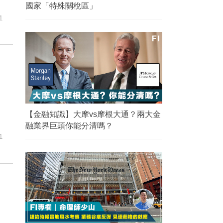
國家「特殊關稅區」
1
【金融知識】大摩vs摩根大通？兩大金
融業界巨頭你能分清嗎？
1