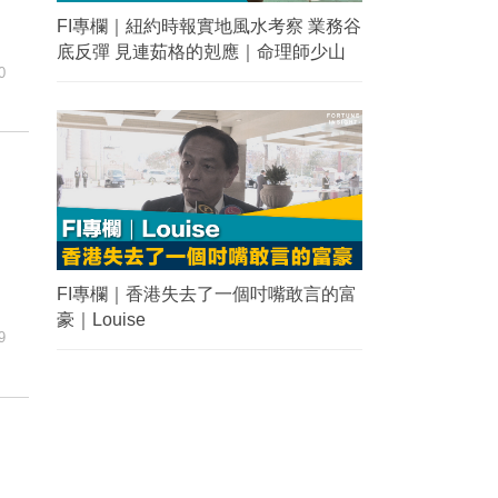
FI專欄｜紐約時報實地風水考察 業務谷
底反彈 見連茹格的剋應｜命理師少山
0
FI專欄｜香港失去了一個吋嘴敢言的富
豪｜Louise
9