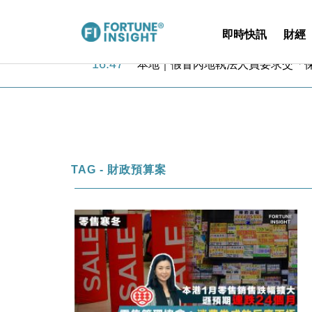
18:31
財經｜華僑銀行上半年淨利創新高 
即時快訊
財經
17:33
財經｜滙豐上調香港今年GDP預測至
16:47
本地｜假冒內地執法人員要求交「保證
16:05
財經｜日經失守6.5萬點後回穩 全
15:47
財經｜恒隆10月換帥 玩具「反」斗
15:11
財經｜韓股反覆波動收跌 連挫7周
13:44
財經｜內地7月美元計價出口增近24
12:44
財經｜日本春季三度入市撐日圓 4月
11:12
國際｜特朗普料美伊戰事快結束 承
TAG - 財政預算案
15:59
財經｜SA售股自救後再出手 斥4
18:31
財經｜華僑銀行上半年淨利創新高 
17:33
財經｜滙豐上調香港今年GDP預測至
16:47
本地｜假冒內地執法人員要求交「保證
16:05
財經｜日經失守6.5萬點後回穩 全
15:47
財經｜恒隆10月換帥 玩具「反」斗
15:11
財經｜韓股反覆波動收跌 連挫7周
13:44
財經｜內地7月美元計價出口增近24