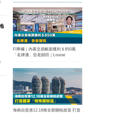
1
地
FI專欄｜內幕交易帳面獲利＄850萬
「名牌潘」告老歸田｜Louise
1
海南自貿港12.18推全新關稅政策 打造