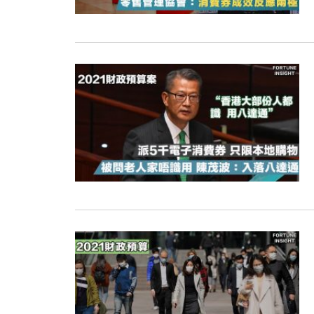
12:44
財經｜日本春季三度入市撐日圓 4月
11:12
國際｜特朗普料美伊戰事快結束 承
15:59
財經｜SA售股自救後再出手 斥4