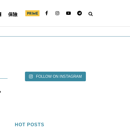
欄
保險
FOLLOW ON INSTAGRAM
%
HOT POSTS