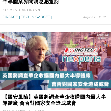
半導體業界聞消息感驚訝
本地｜新世界K11 9月升級會員制度 增鉑金卡級別鎖
18:15
定高消費客群
KEN @ FORTUNE INSIGHT
財經｜本港6月零售額連升14個月 珠寶鐘錶銷售升勢
17:40
FINANCE
|
TECH & GADGET
|
August 26, 2022
最強
財經｜滙控重啟最多10億美元回購 派息比率目標維持
16:33
50%
【國安風險】英國將調查華企收購國內最大半
導體廠 會否對國家安全造成威脅