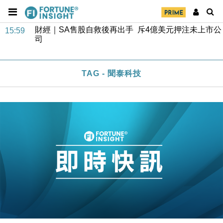
財經｜SA售股自救後再出手 斥4億美元押注未上市公
15:59
司
財經｜精星香港夥菜鳥拓全球智慧倉儲市場 加快海外
11:30
市場落地
TAG - 聞泰科技
地產｜大酒店中期轉賺2300萬元 斥21億翻新香港及
14:50
東京半島
國際｜特朗普赴洛杉磯高球場活動前 男子攜槍彈被捕
13:12
財經｜香港7月PMI回落至51 企業擴張放慢兼縮減人
12:30
手
財經｜黑石傳再籌逾360億美元 支援Anthropic租用
11:40
Google晶片
財經｜美商務部擬擴大金屬關稅範圍 14類產品或加徵
10:57
25%
本地｜新世界K11 9月升級會員制度 增鉑金卡級別鎖
18:15
定高消費客群