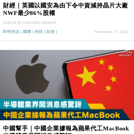
財經｜本港6月零售額連升14個月 珠寶鐘錶銷售升勢
17:40
財經｜英國以國安為由下令中資減持晶片大廠
最強
NWF最少86%股權
財經｜滙控重啟最多10億美元回購 派息比率目標維持
16:33
JUSTIN @ FORTUNE INSIGHT
50%
即時快訊
|
國際
|
科技
|
財經
|
November 17, 2022
財經｜SA售股自救後再出手 斥4億美元押注未上市公
15:59
司
財經｜精星香港夥菜鳥拓全球智慧倉儲市場 加快海外
11:30
市場落地
地產｜大酒店中期轉賺2300萬元 斥21億翻新香港及
14:50
東京半島
國際｜特朗普赴洛杉磯高球場活動前 男子攜槍彈被捕
13:12
財經｜香港7月PMI回落至51 企業擴張放慢兼縮減人
12:30
手
財經｜黑石傳再籌逾360億美元 支援Anthropic租用
11:40
Google晶片
財經｜美商務部擬擴大金屬關稅範圍 14類產品或加徵
10:57
中國幫手｜中國企業據報為蘋果代工MacBook
25%