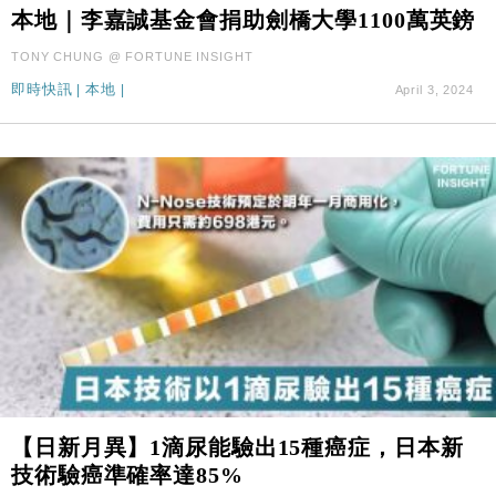
財經｜滙控重啟最多10億美元回購 派息比率目標維持
16:33
本地｜李嘉誠基金會捐助劍橋大學1100萬英鎊
50%
TONY CHUNG @ FORTUNE INSIGHT
財經｜SA售股自救後再出手 斥4億美元押注未上市公
15:59
司
即時快訊
|
本地
|
April 3, 2024
財經｜精星香港夥菜鳥拓全球智慧倉儲市場 加快海外
11:30
市場落地
地產｜大酒店中期轉賺2300萬元 斥21億翻新香港及
14:50
東京半島
國際｜特朗普赴洛杉磯高球場活動前 男子攜槍彈被捕
13:12
財經｜香港7月PMI回落至51 企業擴張放慢兼縮減人
12:30
手
財經｜黑石傳再籌逾360億美元 支援Anthropic租用
11:40
Google晶片
財經｜美商務部擬擴大金屬關稅範圍 14類產品或加徵
10:57
25%
【日新月異】1滴尿能驗出15種癌症，日本新
本地｜新世界K11 9月升級會員制度 增鉑金卡級別鎖
18:15
技術驗癌準確率達85%
定高消費客群