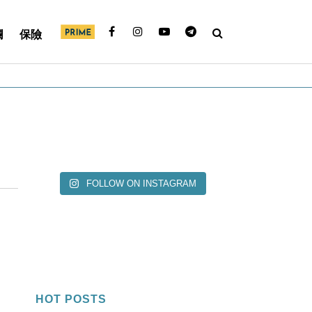
欄
保險
FOLLOW ON INSTAGRAM
HOT POSTS