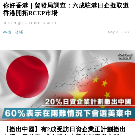
財經｜滙控重啟最多10億美元回購 派息比率目標維持
16:33
你好香港｜貿發局調查：六成駐港日企擬取道
50%
香港開拓RCEP市場
財經｜SA售股自救後再出手 斥4億美元押注未上市公
15:59
JUSTIN @ FORTUNE INSIGHT
司
本地
|
財經
|
May 8, 2023
財經｜精星香港夥菜鳥拓全球智慧倉儲市場 加快海外
11:30
市場落地
地產｜大酒店中期轉賺2300萬元 斥21億翻新香港及
14:50
東京半島
國際｜特朗普赴洛杉磯高球場活動前 男子攜槍彈被捕
13:12
財經｜香港7月PMI回落至51 企業擴張放慢兼縮減人
12:30
手
財經｜黑石傳再籌逾360億美元 支援Anthropic租用
11:40
Google晶片
財經｜美商務部擬擴大金屬關稅範圍 14類產品或加徵
10:57
25%
本地｜新世界K11 9月升級會員制度 增鉑金卡級別鎖
18:15
【撤出中國】有2成受訪日資企業正計劃撤出
定高消費客群