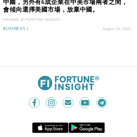
中國，另外有6成企業在中美市場兩者之間，
財經｜本港6月零售額連升14個月 珠寶鐘錶銷售升勢
17:40
會傾向選擇美國市場，放棄中國。
最強
財經｜滙控重啟最多10億美元回購 派息比率目標維持
16:33
FRANKIE @ FORTUNE INSIGHT
50%
BUSINESS
|
August 20, 2020