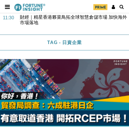
財經｜SA售股自救後再出手 斥4億美元押注未上市公
15:59
司
財經｜精星香港夥菜鳥拓全球智慧倉儲市場 加快海外
11:30
市場落地
地產｜大酒店中期轉賺2300萬元 斥21億翻新香港及
14:50
東京半島
TAG - 日資企業
國際｜特朗普赴洛杉磯高球場活動前 男子攜槍彈被捕
13:12
財經｜香港7月PMI回落至51 企業擴張放慢兼縮減人
12:30
手
財經｜黑石傳再籌逾360億美元 支援Anthropic租用
11:40
Google晶片
財經｜美商務部擬擴大金屬關稅範圍 14類產品或加徵
10:57
25%
本地｜新世界K11 9月升級會員制度 增鉑金卡級別鎖
18:15
定高消費客群
財經｜本港6月零售額連升14個月 珠寶鐘錶銷售升勢
17:40
最強