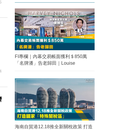
6
FI專欄｜內幕交易帳面獲利＄850萬
「名牌潘」告老歸田｜Louise
4
濟
海南自貿港12.18推全新關稅政策 打造