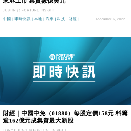
來港上市 集資數億美元
JUSTIN @ FORTUNE INSIGHT
中國
|
即時快訊
|
本地
|
汽車
|
科技
|
財經
|
December 6, 2022
財經｜中國中免（01880）每股定價158元 料籌
逾162億元成集資最大新股
TONY CHUNG @ FORTUNE INSIGHT