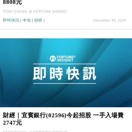
8808元
財經｜SA售股自救後再出手 斥4億美元押注未上市公
15:59
TONY CHUNG @ FORTUNE INSIGHT
司
即時快訊
|
本地
|
財經
|
December 30, 2024
財經｜宜賓銀行(02596)今起招股 一手入場費
2747元