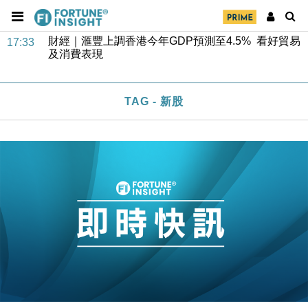
財經｜滙豐上調香港今年GDP預測至4.5% 看好貿易
17:33
及消費表現
本地｜假冒內地執法人員要求交「保證金」 43歲女子
16:47
損失近6900萬元
財經｜日經失守6.5萬點後回穩 全周仍升近2%
16:05
TAG - 新股
財經｜恒隆10月換帥 玩具「反」斗城亞洲CEO蔡德
15:47
粦接任
財經｜韓股反覆波動收跌 連挫7周創逾3年最長跌勢
15:11
財經｜內地7月美元計價出口增近24%勝預期 貿易順
13:44
差達1125億美元
財經｜日本春季三度入市撐日圓 4月單日斥6.28萬億
12:44
日圓干預創新高
國際｜特朗普料美伊戰事快結束 承認部分彈藥庫存緊
11:12
張
財經｜SA售股自救後再出手 斥4億美元押注未上市公
15:59
司