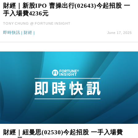
財經｜新股IPO 曹操出行(02643)今起招股 一
財經｜華僑銀行上半年淨利創新高 中期息增15%至
18:31
47仙
手入場費4236元
財經｜滙豐上調香港今年GDP預測至4.5% 看好貿易
17:33
TONY CHUNG @ FORTUNE INSIGHT
及消費表現
即時快訊
|
財經
|
June 17, 2025
本地｜假冒內地執法人員要求交「保證金」 43歲女子
16:47
損失近6900萬元
財經｜日經失守6.5萬點後回穩 全周仍升近2%
16:05
財經｜恒隆10月換帥 玩具「反」斗城亞洲CEO蔡德
15:47
粦接任
財經｜韓股反覆波動收跌 連挫7周創逾3年最長跌勢
15:11
財經｜內地7月美元計價出口增近24%勝預期 貿易順
13:44
差達1125億美元
財經｜日本春季三度入市撐日圓 4月單日斥6.28萬億
12:44
日圓干預創新高
國際｜特朗普料美伊戰事快結束 承認部分彈藥庫存緊
11:12
財經｜紐曼思(02530)今起招股 一手入場費
張