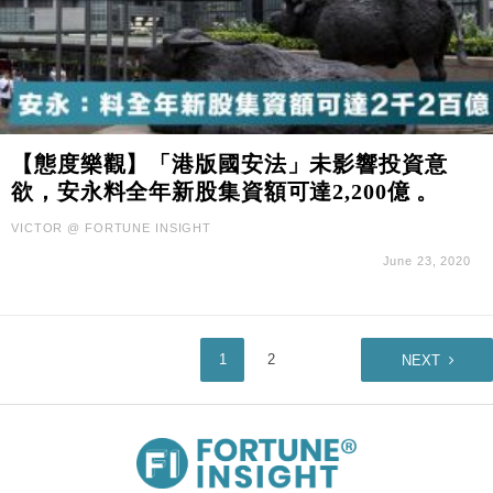
【態度樂觀】「港版國安法」未影響投資意
欲，安永料全年新股集資額可達2,200億 。
VICTOR @ FORTUNE INSIGHT
June 23, 2020
1
2
NEXT