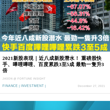
2021新股表現｜近八成新股潛水！ 重磅股快
手、嗶哩嗶哩、百度累跌3至5成 最勁一隻升3
倍
JASON @ FORTUNE INSIGHT
FINANCE
|
INVESTMENT
|
December 27, 2021