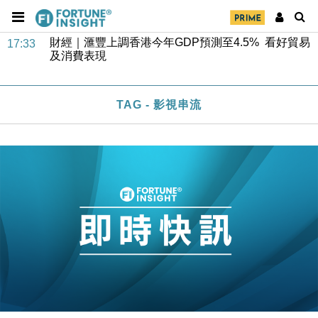
財經｜華僑銀行上半年淨利創新高 中期息增15%至
18:31
47仙
財經｜滙豐上調香港今年GDP預測至4.5% 看好貿易
17:33
及消費表現
本地｜假冒內地執法人員要求交「保證金」 43歲女子
16:47
損失近6900萬元
TAG - 影視串流
財經｜日經失守6.5萬點後回穩 全周仍升近2%
16:05
財經｜恒隆10月換帥 玩具「反」斗城亞洲CEO蔡德
15:47
粦接任
財經｜韓股反覆波動收跌 連挫7周創逾3年最長跌勢
15:11
財經｜內地7月美元計價出口增近24%勝預期 貿易順
13:44
差達1125億美元
財經｜日本春季三度入市撐日圓 4月單日斥6.28萬億
12:44
日圓干預創新高
國際｜特朗普料美伊戰事快結束 承認部分彈藥庫存緊
11:12
張