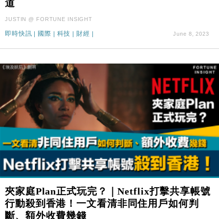
道
國際｜特朗普料美伊戰事快結束 承認部分彈藥庫存緊
11:12
張
JUSTIN @ FORTUNE INSIGHT
財經｜SA售股自救後再出手 斥4億美元押注未上市公
15:59
即時快訊
|
國際
|
科技
|
財經
|
June 8, 2023
司
夾家庭Plan正式玩完？｜Netflix打擊共享帳號
行動殺到香港！一文看清非同住用戶如何判
斷、額外收費幾錢