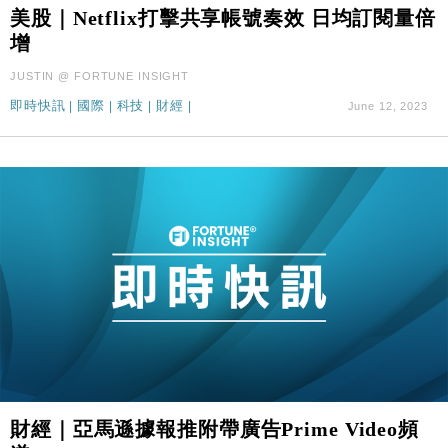
財經｜SA售股自救後再出手 斥4億美元押注未上市公
15:59
美股｜Netflix打擊共享帳號奏效 日均訂閱量倍
司
增
財經｜華僑銀行上半年淨利創新高 中期息增15%至
18:31
JUSTIN @ FORTUNE INSIGHT
47仙
即時快訊
|
國際
|
科技
|
財經
|
June 12, 2023
財經｜滙豐上調香港今年GDP預測至4.5% 看好貿易
17:33
及消費表現
本地｜假冒內地執法人員要求交「保證金」 43歲女子
16:47
損失近6900萬元
財經｜日經失守6.5萬點後回穩 全周仍升近2%
16:05
財經｜恒隆10月換帥 玩具「反」斗城亞洲CEO蔡德
15:47
粦接任
財經｜韓股反覆波動收跌 連挫7周創逾3年最長跌勢
15:11
財經｜內地7月美元計價出口增近24%勝預期 貿易順
13:44
差達1125億美元
財經｜日本春季三度入市撐日圓 4月單日斥6.28萬億
12:44
財經｜亞馬遜據報推附帶廣告Prime Video頻
日圓干預創新高