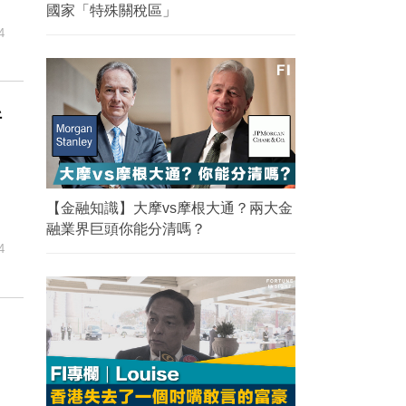
國家「特殊關稅區」
4
折
【金融知識】大摩vs摩根大通？兩大金
融業界巨頭你能分清嗎？
4