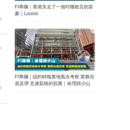
FI專欄｜香港失去了一個吋嘴敢言的富
豪｜Louise
4
單
FI專欄｜紐約時報實地風水考察 業務谷
底反彈 見連茹格的剋應｜命理師少山
4