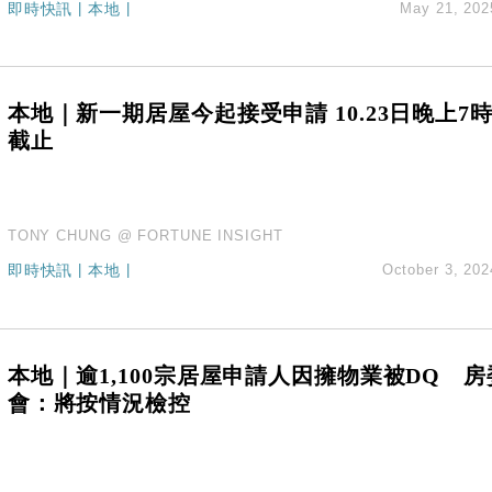
即時快訊
|
本地
|
May 21, 202
創逾3年最長跌勢
%勝預期 貿易順差達1125億美元
單日斥6.28萬億日圓干預創新高
認部分彈藥庫存緊張
本地｜新一期居屋今起接受申請 10.23日晚上7
億美元押注未上市公司
截止
TONY CHUNG @ FORTUNE INSIGHT
即時快訊
|
本地
|
October 3, 202
本地｜逾1,100宗居屋申請人因擁物業被DQ 房
會：將按情況檢控