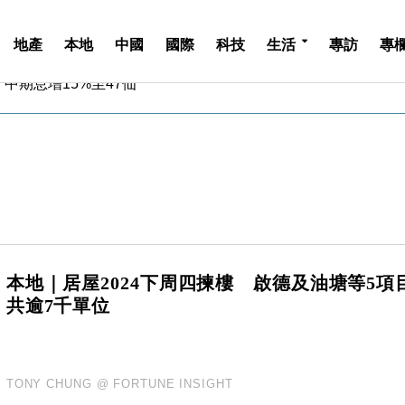
地產
本地
中國
國際
科技
生活
專訪
專
中期息增15%至47仙
4.5% 看好貿易及消費表現
金」 43歲女子損失近6900萬元
周仍升近2%
城亞洲CEO蔡德粦接任
創逾3年最長跌勢
%勝預期 貿易順差達1125億美元
單日斥6.28萬億日圓干預創新高
認部分彈藥庫存緊張
本地｜居屋2024下周四揀樓 啟德及油塘等5項
億美元押注未上市公司
共逾7千單位
中期息增15%至47仙
4.5% 看好貿易及消費表現
金」 43歲女子損失近6900萬元
周仍升近2%
TONY CHUNG @ FORTUNE INSIGHT
城亞洲CEO蔡德粦接任