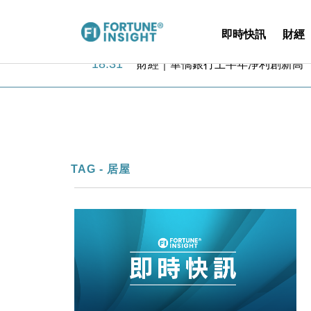
即時快訊
財經
18:31
財經｜華僑銀行上半年淨利創新高 
17:33
財經｜滙豐上調香港今年GDP預測至
16:47
本地｜假冒內地執法人員要求交「保證
16:05
財經｜日經失守6.5萬點後回穩 全
15:47
財經｜恒隆10月換帥 玩具「反」斗
15:11
財經｜韓股反覆波動收跌 連挫7周
13:44
財經｜內地7月美元計價出口增近24
TAG - 居屋
12:44
財經｜日本春季三度入市撐日圓 4月
11:12
國際｜特朗普料美伊戰事快結束 承
15:59
財經｜SA售股自救後再出手 斥4
18:31
財經｜華僑銀行上半年淨利創新高 
17:33
財經｜滙豐上調香港今年GDP預測至
16:47
本地｜假冒內地執法人員要求交「保證
16:05
財經｜日經失守6.5萬點後回穩 全
15:47
財經｜恒隆10月換帥 玩具「反」斗