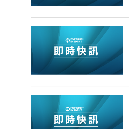
15:11
財經｜韓股反覆波動收跌 連挫7周
13:44
財經｜內地7月美元計價出口增近24
12:44
財經｜日本春季三度入市撐日圓 4月
11:12
國際｜特朗普料美伊戰事快結束 承
15:59
財經｜SA售股自救後再出手 斥4