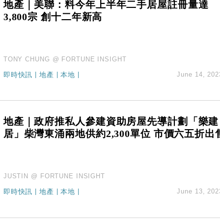
地產｜美聯：料今年上半年二手居屋註冊量達
3,800宗 創十二年新高
TONY CHUNG @ FORTUNE INSIGHT
即時快訊
|
地產
|
本地
|
June 14, 202
地產｜政府推私人參建資助房屋先導計劃「樂建
居」柴灣東涌兩地供約2,300單位 市價六五折出
JUSTIN @ FORTUNE INSIGHT
即時快訊
|
地產
|
本地
|
June 13, 202