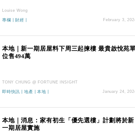
Louise Wong
專欄
|
財經
|
February 3, 202
本地｜新一期居屋料下周三起揀樓 最貴啟悅苑
位售494萬
TONY CHUNG @ FORTUNE INSIGHT
即時快訊
|
地產
|
本地
|
January 24, 202
本地｜消息：家有初生「優先選樓」計劃將於新
一期居屋實施