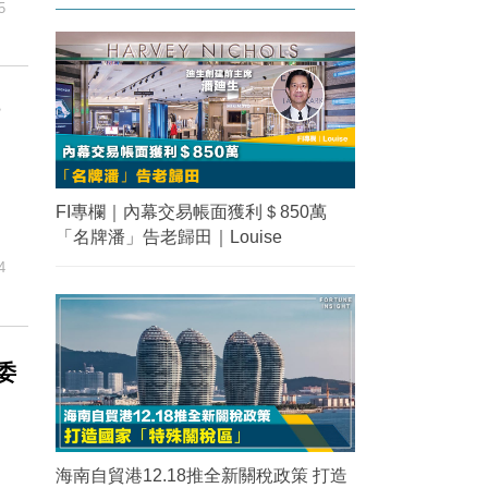
5
時
FI專欄｜內幕交易帳面獲利＄850萬
「名牌潘」告老歸田｜Louise
4
委
海南自貿港12.18推全新關稅政策 打造