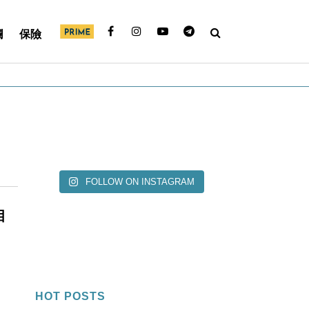
欄
保險
FOLLOW ON INSTAGRAM
目
HOT POSTS