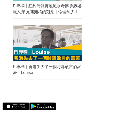
FI專欄｜紐約時報實地風水考察 業務谷
底反彈 見連茹格的剋應｜命理師少山
FI專欄｜香港失去了一個吋嘴敢言的富
豪｜Louise