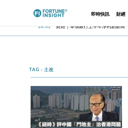
即時快訊
財經
18:31
財經｜華僑銀行上半年淨利創新高 
17:33
財經｜滙豐上調香港今年GDP預測至
16:47
本地｜假冒內地執法人員要求交「保證
16:05
財經｜日經失守6.5萬點後回穩 全
15:47
財經｜恒隆10月換帥 玩具「反」斗
15:11
財經｜韓股反覆波動收跌 連挫7周
13:44
財經｜內地7月美元計價出口增近24
TAG - 土改
12:44
財經｜日本春季三度入市撐日圓 4月
11:12
國際｜特朗普料美伊戰事快結束 承
15:59
財經｜SA售股自救後再出手 斥4
18:31
財經｜華僑銀行上半年淨利創新高 
17:33
財經｜滙豐上調香港今年GDP預測至
16:47
本地｜假冒內地執法人員要求交「保證
16:05
財經｜日經失守6.5萬點後回穩 全
15:47
財經｜恒隆10月換帥 玩具「反」斗