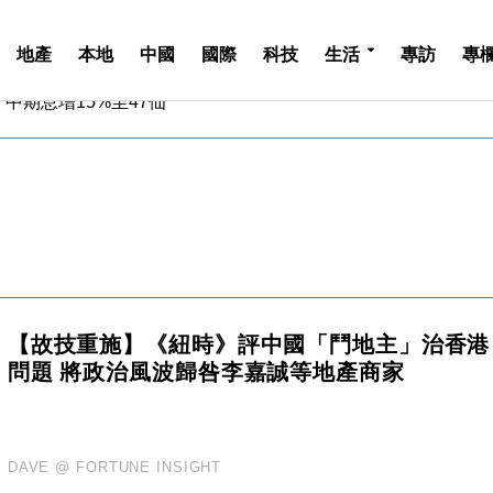
地產
本地
中國
國際
科技
生活
專訪
專
中期息增15%至47仙
4.5% 看好貿易及消費表現
金」 43歲女子損失近6900萬元
周仍升近2%
城亞洲CEO蔡德粦接任
創逾3年最長跌勢
%勝預期 貿易順差達1125億美元
單日斥6.28萬億日圓干預創新高
認部分彈藥庫存緊張
【故技重施】《紐時》評中國「鬥地主」治香港
億美元押注未上市公司
問題 將政治風波歸咎李嘉誠等地產商家
中期息增15%至47仙
4.5% 看好貿易及消費表現
金」 43歲女子損失近6900萬元
周仍升近2%
DAVE @ FORTUNE INSIGHT
城亞洲CEO蔡德粦接任