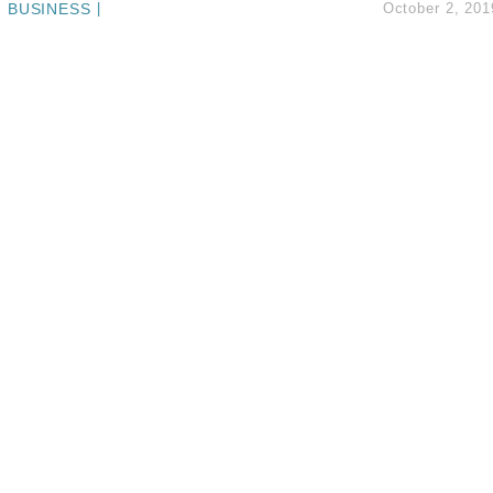
BUSINESS
|
October 2, 201
創逾3年最長跌勢
%勝預期 貿易順差達1125億美元
單日斥6.28萬億日圓干預創新高
認部分彈藥庫存緊張
億美元押注未上市公司