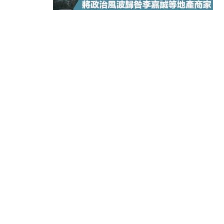
15:11
財經｜韓股反覆波動收跌 連挫7周
13:44
財經｜內地7月美元計價出口增近24
12:44
財經｜日本春季三度入市撐日圓 4月
11:12
國際｜特朗普料美伊戰事快結束 承
15:59
財經｜SA售股自救後再出手 斥4