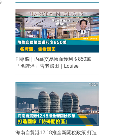
9
FI專欄｜內幕交易帳面獲利＄850萬
「名牌潘」告老歸田｜Louise
海南自貿港12.18推全新關稅政策 打造