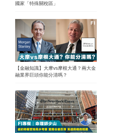
國家「特殊關稅區」
【金融知識】大摩vs摩根大通？兩大金
融業界巨頭你能分清嗎？