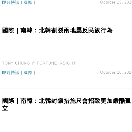
創逾3年最長跌勢
即時快訊
|
國際
|
October 15, 202
%勝預期 貿易順差達1125億美元
單日斥6.28萬億日圓干預創新高
認部分彈藥庫存緊張
國際｜南韓：北韓割裂兩地屬反民族行為
億美元押注未上市公司
TONY CHUNG @ FORTUNE INSIGHT
即時快訊
|
國際
|
October 10, 202
國際｜南韓：北韓封鎖措施只會招致更加嚴酷孤
立