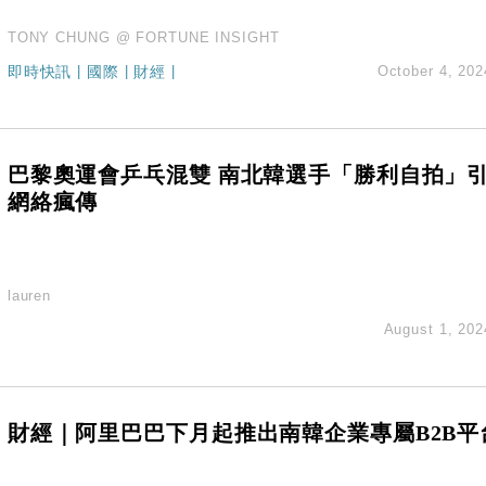
TONY CHUNG @ FORTUNE INSIGHT
即時快訊
|
國際
|
財經
|
October 4, 202
巴黎奧運會乒乓混雙 南北韓選手「勝利自拍」
網絡瘋傳
lauren
August 1, 202
財經｜阿里巴巴下月起推出南韓企業專屬B2B平