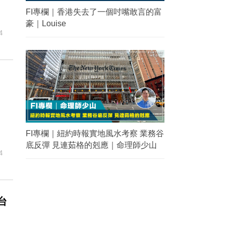
FI專欄｜香港失去了一個吋嘴敢言的富
豪｜Louise
4
引
FI專欄｜紐約時報實地風水考察 業務谷
底反彈 見連茹格的剋應｜命理師少山
4
台