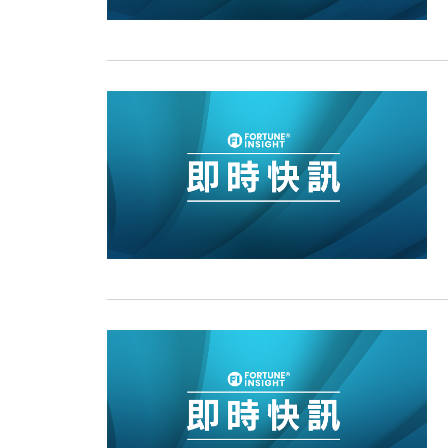
15:11
財經｜韓股反覆波動收跌 連挫7周
13:44
財經｜內地7月美元計價出口增近24
12:44
財經｜日本春季三度入市撐日圓 4月
11:12
國際｜特朗普料美伊戰事快結束 承
15:59
財經｜SA售股自救後再出手 斥4