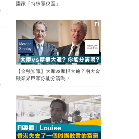
國家「特殊關稅區」
4
【金融知識】大摩vs摩根大通？兩大金
融業界巨頭你能分清嗎？
4