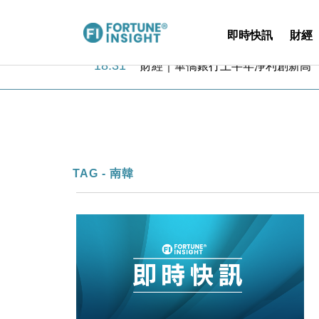
即時快訊
財經
18:31
財經｜華僑銀行上半年淨利創新高 
17:33
財經｜滙豐上調香港今年GDP預測至
16:47
本地｜假冒內地執法人員要求交「保證
16:05
財經｜日經失守6.5萬點後回穩 全
15:47
財經｜恒隆10月換帥 玩具「反」斗
15:11
財經｜韓股反覆波動收跌 連挫7周
13:44
財經｜內地7月美元計價出口增近24
TAG - 南韓
12:44
財經｜日本春季三度入市撐日圓 4月
11:12
國際｜特朗普料美伊戰事快結束 承
15:59
財經｜SA售股自救後再出手 斥4
18:31
財經｜華僑銀行上半年淨利創新高 
17:33
財經｜滙豐上調香港今年GDP預測至
16:47
本地｜假冒內地執法人員要求交「保證
16:05
財經｜日經失守6.5萬點後回穩 全
15:47
財經｜恒隆10月換帥 玩具「反」斗