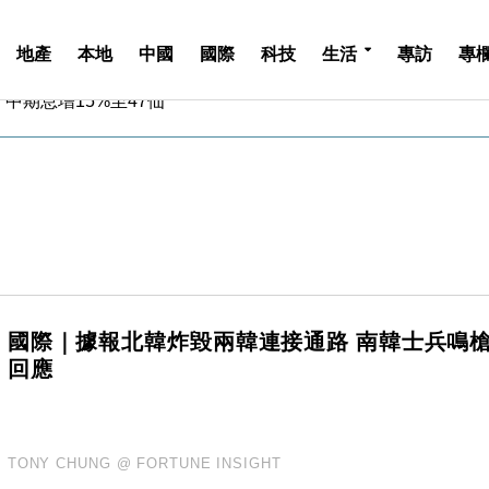
地產
本地
中國
國際
科技
生活
專訪
專
中期息增15%至47仙
4.5% 看好貿易及消費表現
金」 43歲女子損失近6900萬元
周仍升近2%
城亞洲CEO蔡德粦接任
創逾3年最長跌勢
%勝預期 貿易順差達1125億美元
單日斥6.28萬億日圓干預創新高
認部分彈藥庫存緊張
億美元押注未上市公司
國際｜據報北韓炸毀兩韓連接通路 南韓士兵鳴
中期息增15%至47仙
回應
4.5% 看好貿易及消費表現
金」 43歲女子損失近6900萬元
周仍升近2%
TONY CHUNG @ FORTUNE INSIGHT
城亞洲CEO蔡德粦接任