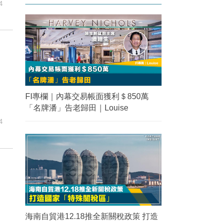
4
FI專欄｜內幕交易帳面獲利＄850萬
「名牌潘」告老歸田｜Louise
4
海南自貿港12.18推全新關稅政策 打造