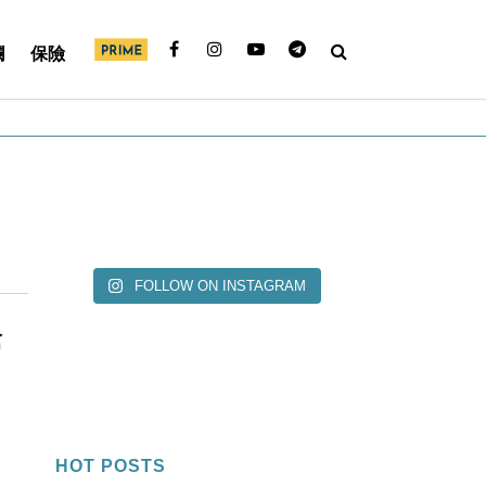
欄
保險
FOLLOW ON INSTAGRAM
槍
HOT POSTS