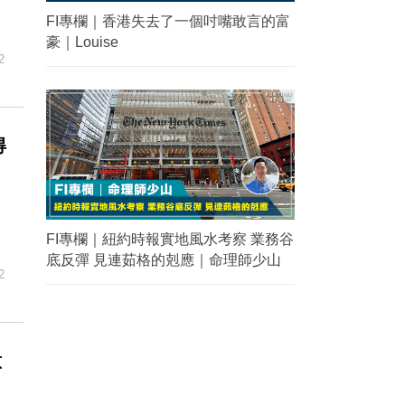
FI專欄｜香港失去了一個吋嘴敢言的富
豪｜Louise
2
得
FI專欄｜紐約時報實地風水考察 業務谷
底反彈 見連茹格的剋應｜命理師少山
2
意