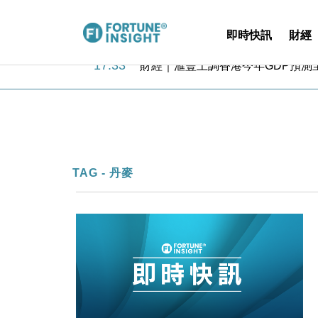
即時快訊
財經
18:31
財經｜華僑銀行上半年淨利創新高 
17:33
財經｜滙豐上調香港今年GDP預測至
16:47
本地｜假冒內地執法人員要求交「保證
16:05
財經｜日經失守6.5萬點後回穩 全
15:47
財經｜恒隆10月換帥 玩具「反」斗
15:11
財經｜韓股反覆波動收跌 連挫7周
13:44
財經｜內地7月美元計價出口增近24
12:44
財經｜日本春季三度入市撐日圓 4月
TAG - 丹麥
11:12
國際｜特朗普料美伊戰事快結束 承
15:59
財經｜SA售股自救後再出手 斥4
18:31
財經｜華僑銀行上半年淨利創新高 
17:33
財經｜滙豐上調香港今年GDP預測至
16:47
本地｜假冒內地執法人員要求交「保證
16:05
財經｜日經失守6.5萬點後回穩 全
15:47
財經｜恒隆10月換帥 玩具「反」斗
15:11
財經｜韓股反覆波動收跌 連挫7周