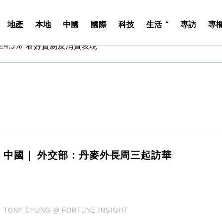
地產
本地
中國
國際
科技
生活
專訪
專
中期息增15%至47仙
4.5% 看好貿易及消費表現
金」 43歲女子損失近6900萬元
周仍升近2%
城亞洲CEO蔡德粦接任
創逾3年最長跌勢
%勝預期 貿易順差達1125億美元
單日斥6.28萬億日圓干預創新高
認部分彈藥庫存緊張
億美元押注未上市公司
中期息增15%至47仙
中國｜ 外交部：丹麥外長周三起訪華
4.5% 看好貿易及消費表現
金」 43歲女子損失近6900萬元
周仍升近2%
城亞洲CEO蔡德粦接任
TONY CHUNG @ FORTUNE INSIGHT
創逾3年最長跌勢