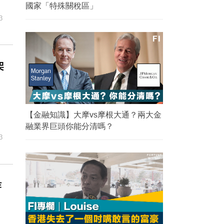
國家「特殊關稅區」
3
架
【金融知識】大摩vs摩根大通？兩大金
融業界巨頭你能分清嗎？
3
炸