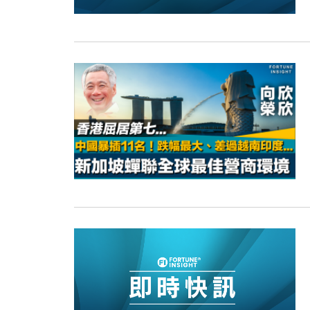
13:44
財經｜內地7月美元計價出口增近24
12:44
財經｜日本春季三度入市撐日圓 4月
11:12
國際｜特朗普料美伊戰事快結束 承
15:59
財經｜SA售股自救後再出手 斥4