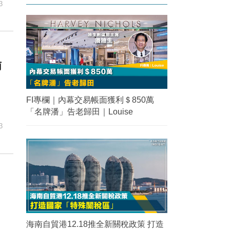
3
南
FI專欄｜內幕交易帳面獲利＄850萬
「名牌潘」告老歸田｜Louise
3
海南自貿港12.18推全新關稅政策 打造