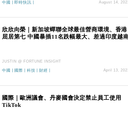
中國
|
即時快訊
|
August 14, 202
%勝預期 貿易順差達1125億美元
單日斥6.28萬億日圓干預創新高
認部分彈藥庫存緊張
億美元押注未上市公司
欣欣向榮｜新加坡蟬聯全球最佳營商環境、香港
屈居第七 中國暴插11名跌幅最大、差過印度越
JUSTIN @ FORTUNE INSIGHT
中國
|
國際
|
科技
|
財經
|
April 13, 202
國際｜歐洲議會、丹麥國會決定禁止員工使用
TikTok