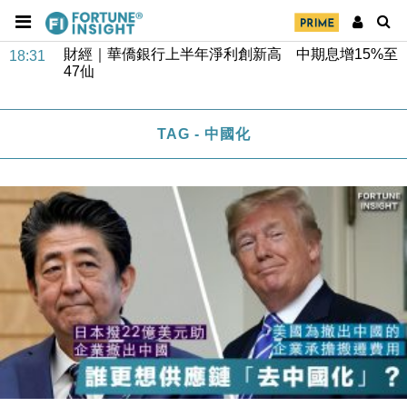
財經｜華僑銀行上半年淨利創新高 中期息增15%至
18:31
47仙
財經｜滙豐上調香港今年GDP預測至4.5% 看好貿易
17:33
及消費表現
TAG - 中國化
本地｜假冒內地執法人員要求交「保證金」 43歲女子
16:47
損失近6900萬元
財經｜日經失守6.5萬點後回穩 全周仍升近2%
16:05
財經｜恒隆10月換帥 玩具「反」斗城亞洲CEO蔡德
15:47
粦接任
財經｜韓股反覆波動收跌 連挫7周創逾3年最長跌勢
15:11
財經｜內地7月美元計價出口增近24%勝預期 貿易順
13:44
差達1125億美元
財經｜日本春季三度入市撐日圓 4月單日斥6.28萬億
12:44
日圓干預創新高