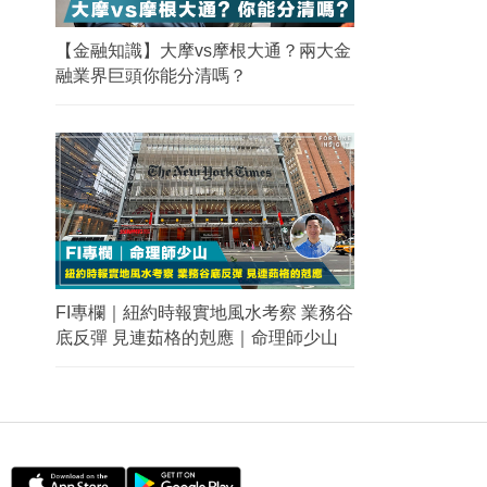
【金融知識】大摩vs摩根大通？兩大金
融業界巨頭你能分清嗎？
FI專欄｜紐約時報實地風水考察 業務谷
底反彈 見連茹格的剋應｜命理師少山