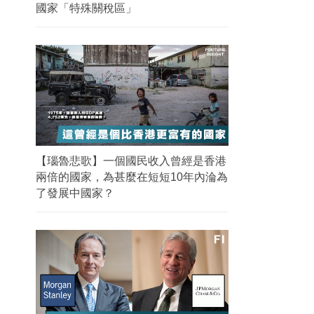
國家「特殊關稅區」
【瑙魯悲歌】一個國民收入曾經是香港
兩倍的國家，為甚麼在短短10年內淪為
了發展中國家？