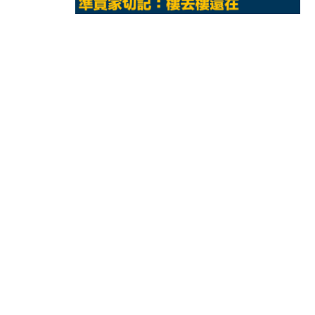
11:40
財經｜黑石傳再籌逾360億美元 支援Ant
10:57
財經｜美商務部擬擴大金屬關稅範圍 
18:15
本地｜新世界K11 9月升級會員制
17:40
財經｜本港6月零售額連升14個月
16:33
財經｜滙控重啟最多10億美元回購 