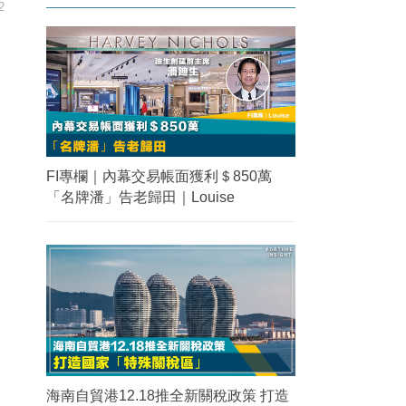
2
FI專欄｜內幕交易帳面獲利＄850萬
「名牌潘」告老歸田｜Louise
海南自貿港12.18推全新關稅政策 打造