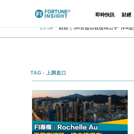
即時快訊
財經
15:59
財經｜SA售股自救後再出手 斥4
11:30
財經｜精星香港夥菜鳥拓全球智慧倉
14:50
地產｜大酒店中期轉賺2300萬元 
13:12
國際｜特朗普赴洛杉磯高球場活動前
12:30
財經｜香港7月PMI回落至51 企
11:40
財經｜黑石傳再籌逾360億美元 支援Ant
10:57
財經｜美商務部擬擴大金屬關稅範圍 
TAG - 上調息口
18:15
本地｜新世界K11 9月升級會員制
17:40
財經｜本港6月零售額連升14個月
16:33
財經｜滙控重啟最多10億美元回購 
15:59
財經｜SA售股自救後再出手 斥4
11:30
財經｜精星香港夥菜鳥拓全球智慧倉
14:50
地產｜大酒店中期轉賺2300萬元 
13:12
國際｜特朗普赴洛杉磯高球場活動前
12:30
財經｜香港7月PMI回落至51 企