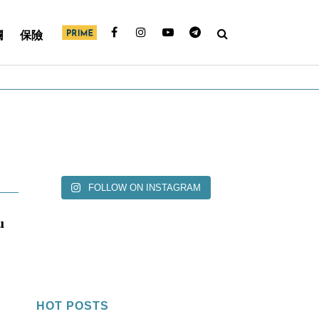
欄
保險
FOLLOW ON INSTAGRAM
u
HOT POSTS