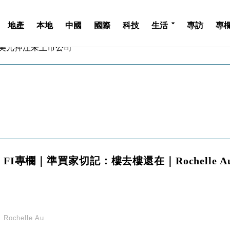
地產
本地
中國
國際
科技
生活
專訪
專
億美元押注未上市公司
儲市場 加快海外市場落地
斥21億翻新香港及東京半島
 男子攜槍彈被捕
業擴張放慢兼縮減人手
hropic租用Google晶片
14類產品或加徵25%
度 增鉑金卡級別鎖定高消費客群
 珠寶鐘錶銷售升勢最強
FI專欄｜準買家切記：樓去樓還在｜Rochelle A
派息比率目標維持50%
億美元押注未上市公司
儲市場 加快海外市場落地
斥21億翻新香港及東京半島
 男子攜槍彈被捕
Rochelle Au
業擴張放慢兼縮減人手