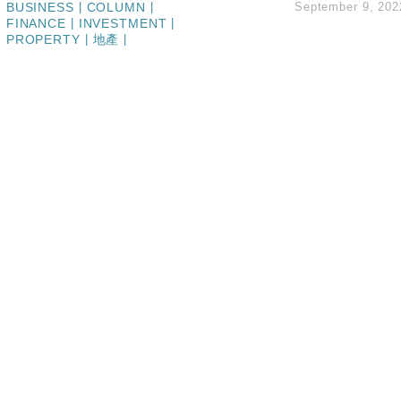
BUSINESS
|
COLUMN
|
September 9, 202
hropic租用Google晶片
FINANCE
|
INVESTMENT
|
14類產品或加徵25%
PROPERTY
|
地產
|
度 增鉑金卡級別鎖定高消費客群
 珠寶鐘錶銷售升勢最強
派息比率目標維持50%